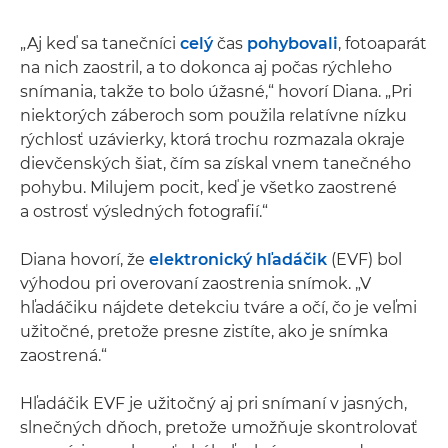
„Aj keď sa tanečníci
celý
čas
pohybovali
, fotoaparát
na nich zaostril, a to dokonca aj počas rýchleho
snímania, takže to bolo úžasné,“ hovorí Diana. „Pri
niektorých záberoch som použila relatívne nízku
rýchlosť uzávierky, ktorá trochu rozmazala okraje
dievčenských šiat, čím sa získal vnem tanečného
pohybu. Milujem pocit, keď je všetko zaostrené
a ostrosť výsledných fotografií.“
Diana hovorí, že
elektronický hľadáčik
(EVF) bol
výhodou pri overovaní zaostrenia snímok. „V
hľadáčiku nájdete detekciu tváre a očí, čo je veľmi
užitočné, pretože presne zistíte, ako je snímka
zaostrená.“
Hľadáčik EVF je užitočný aj pri snímaní v jasných,
slnečných dňoch, pretože umožňuje skontrolovať