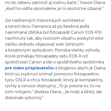
mi do záberu zahrnúť aj rodinu kačíc,“ hovorí Diana.
„Keď ho vidíte spomalene, je to skutočne úžasné.“
Od nádherných historických architektúr
a tanečníkov Flamenca až po farebné jedlá
nasnímané zblízka bol fotoaparát Canon EOS R10
navrhnutý tak, aby tvorcom obsahu poskytol ešte
väčšiu slobodu objavovať svet čerstvým
a kreatívnym spôsobom. Ponúka všetky výhody,
ktoré prinášajú fotoaparáty radu EOS R od
spoločnosti Canon a ide o spoľahlivého spoločníka
pre video prispievateľov
a blogerov, akým je Diana,
ktorí sú zvyknutí snímať pomocou fotoaparátov
typu DSLR a chcú fotoaparát, ktorý je kompaktný,
rýchly a cenovo dostupný. „To je presne to, čo na
tom milujem,“ dodáva Diana. „Je malý a ľahký, ale
dokonale výkonný.“