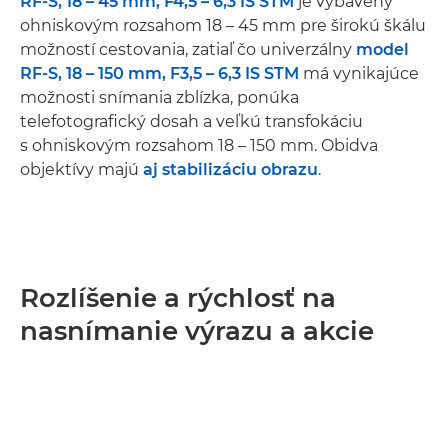
RF-S, 18 – 45 mm, F4,5 – 6,3 IS STM
je vybavený
ohniskovým rozsahom 18 – 45 mm pre širokú škálu
možností cestovania, zatiaľ čo univerzálny
model
RF-S, 18 – 150 mm, F3,5 – 6,3 IS STM
má vynikajúce
možnosti snímania zblízka, ponúka
telefotografický dosah a veľkú transfokáciu
s ohniskovým rozsahom 18 – 150 mm. Obidva
objektívy majú
aj stabilizáciu obrazu
.
Rozlíšenie a rýchlosť na
nasnímanie výrazu a akcie