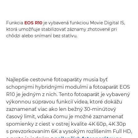
Funkcia
EOS R10
je vybavená funkciou Movie Digital IS,
ktorá umožňuje stabilizovať záznamy zhotovené pri
chôdzi alebo snímaní bez statívu.
Najlepšie cestovné fotoaparáty musia byť
schopnými hybridnými modulmi a fotoaparát EOS
R10 je jedným z nich. Tento fotoaparát je vybavený
výkonnou súpravou funkcií videa, ktoré dokážu
zaznamenať viac ako len bežný 30-minútový
časový limit, vďaka čomu je možné zaznamenať
spomienky z ciest v ostrej kvalite 4K 60p, 4K 30p
s prevzorkovaním 6K a vysokým rozlíšením Full HD,