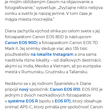
je mojím obľúbeným časom na objavovanie a
fotografovanie,“ vysvetľuje. „Zvyčajne nikto nebýva
vonku a svetlo je naozaj jemné. V tom čase je
mágia miesta mocnejšia.“
Diana zachytila východ slnka po celom svete s jej
fotoaparátom Canon EOS 80D (s nástupcom
Canon EOS 90D
) a fotoaparátom Canon EOS 7D
Mark II. Jej snímky sleduje viac ako 135 tisíc
používateľov
na lokalite Instagram
a ona sama
navštívila rôzne lokality – od diaľkových destinácií,
akými sú India, Mexiko a Vietnam, až po európske
mestá v Rumunsku, Gruzínsku a Taliansku.
Nedávno sa v jej rodnom Španielsku k Diane
pripojil
nový
spoločník:
Canon EOS R10
. EOS R10 je
jedným z dvoch nezrkadlových fotoaparátov
v
systéme EOS R
(spolu s
EOS R7)
, ktorý obsahuje
snímač APS-C, ktorý prináša pre spoločnosť Canon