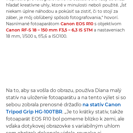
hľadať kreatívne uhly, ktoré v minulosti neboli použité. „Ísť
niekam úplne náhodou a pokúsiť sa zistiť, či to stojí za
záber, je môj obľúbený spôsob fotografovania,“ hovorí.
Nasnímané fotoaparátom
Canon EOS R10
s objektívom
Canon RF-S 18 – 150 mm F3,5 – 6,3 IS STM
a nastaveniach
18 mm, 1/500 s, f/5,6 a ISO100.
Na to, aby sa vošla do obrazu, používa Diana malý
statív na uloženie fotoaparátu a na tento výlet si so
sebou zobrala prenosné držadlo
na statív Canon
Tripod Grip HG-100TBR
. „Je to krátky statív, takže
fotoaparát EOS R10 bol pomerne blízko k zemi, ale
vďaka dotykovej obrazovke s variabilným uhlom