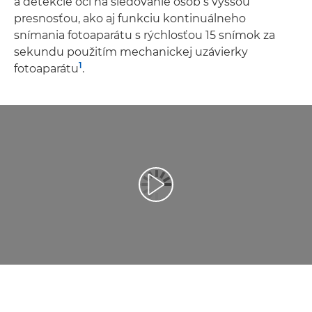
a detekcie očí na sledovanie osôb s vyššou
presnosťou, ako aj funkciu kontinuálneho
snímania fotoaparátu s rýchlosťou 15 snímok za
sekundu použitím mechanickej uzávierky
1
fotoaparátu
.
Prehrať video