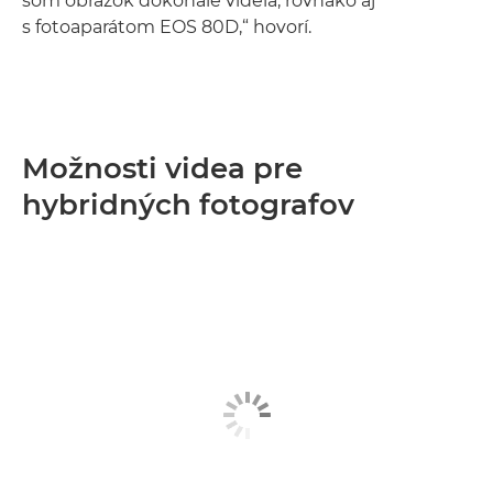
som obrázok dokonale videla, rovnako aj
s fotoaparátom EOS 80D,“ hovorí.
Možnosti videa pre
hybridných fotografov