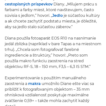
cestopisných príspevkov
Diany. „Milujem prácu s
farbami a farby miest, ktoré navštevujem, často
súvisia s jedlom,“ hovorí. „
Jedlo
je súčasťou kultúry
a ak chcete zachytiť podstatu miesta, je dôležité,
aby sa jedlo stalo súčasťou záberov.“
Diana použila fotoaparát EOS R10 na nasnímanie
jedál zblízka (napríklad v bare Tapas a na miestnom
trhu). „Chcela som fotografovať farebné
ingrediencie a štruktúry,“ hovorí: „Preto som
použila makro funkciu zaostrenia na stred
objektívu RF-S, 18 – 150 mm, F3,5 – 6,3 IS STM.“
Experimentovanie s použitím manuálneho
zaostrenia a
makra
umožnilo Diane ešte viac sa
priblížiť k fotografovaným objektom – 35 mm
ohnisková vzdialenosť poskytuje maximálne
zväčšenie 0,59× – takže mohla zachytiť každý