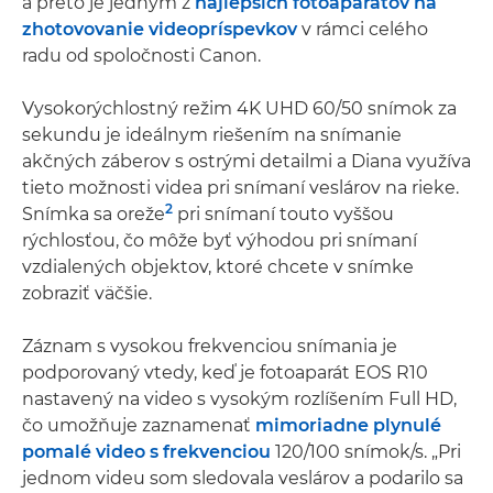
a preto je jedným z
najlepších fotoaparátov na
zhotovovanie videopríspevkov
v rámci celého
radu od spoločnosti Canon.
Vysokorýchlostný režim 4K UHD 60/50 snímok za
sekundu je ideálnym riešením na snímanie
akčných záberov s ostrými detailmi a Diana využíva
tieto možnosti videa pri snímaní veslárov na rieke.
2
Snímka sa oreže
pri snímaní touto vyššou
rýchlosťou, čo môže byť výhodou pri snímaní
vzdialených objektov, ktoré chcete v snímke
zobraziť väčšie.
Záznam s vysokou frekvenciou snímania je
podporovaný vtedy, keď je fotoaparát EOS R10
nastavený na video s vysokým rozlíšením Full HD,
čo umožňuje zaznamenať
mimoriadne plynulé
pomalé video s frekvenciou
120/100 snímok/s. „Pri
jednom videu som sledovala veslárov a podarilo sa