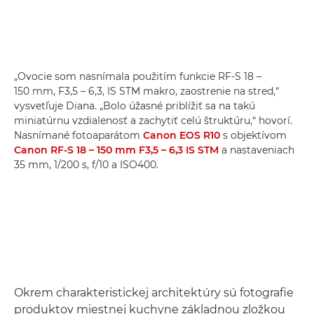
„Ovocie som nasnímala použitím funkcie RF-S 18 –
150 mm, F3,5 – 6,3, IS STM makro, zaostrenie na stred,“
vysvetľuje Diana. „Bolo úžasné priblížiť sa na takú
miniatúrnu vzdialenosť a zachytiť celú štruktúru,“ hovorí.
Nasnímané fotoaparátom
Canon EOS R10
s objektívom
Canon RF-S 18 – 150 mm F3,5 – 6,3 IS STM
a nastaveniach
35 mm, 1/200 s, f/10 a ISO400.
Okrem charakteristickej architektúry sú fotografie
produktov miestnej kuchyne základnou zložkou