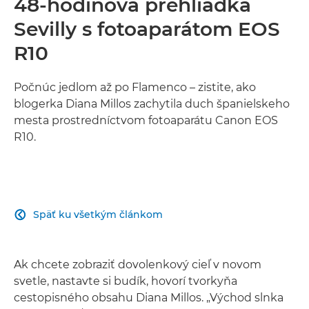
48-hodinová prehliadka
Sevilly s fotoaparátom EOS
R10
Počnúc jedlom až po Flamenco – zistite, ako
blogerka Diana Millos zachytila duch španielskeho
mesta prostredníctvom fotoaparátu Canon EOS
R10.
Späť ku všetkým článkom

Ak chcete zobraziť dovolenkový cieľ v novom
svetle, nastavte si budík, hovorí tvorkyňa
cestopisného obsahu Diana Millos. „Východ slnka