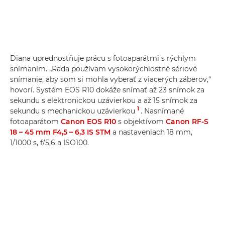
Diana uprednostňuje prácu s fotoaparátmi s rýchlym
snímaním. „Rada používam vysokorýchlostné sériové
snímanie, aby som si mohla vyberať z viacerých záberov,“
hovorí. Systém EOS R10 dokáže snímať až 23 snímok za
sekundu s elektronickou uzávierkou a až 15 snímok za
1
sekundu s mechanickou uzávierkou
. Nasnímané
fotoaparátom
Canon EOS R10
s objektívom
Canon RF-S
18 – 45 mm F4,5 – 6,3 IS STM
a nastaveniach 18 mm,
1/1000 s, f/5,6 a ISO100.