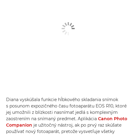
Diana vyskúšala funkcie hĺbkového skladania snímok
s posunom expozičného času fotoaparátu EOS R10, ktoré
jej umožnili z blízkosti nasnímať jedlá s komplexným
zaostrením na snímaný predmet. Aplikácia
Canon Photo
Companion
je užitočný nástroj, ak po prvý raz skúšate
používať nový fotoaparát, pretože vysvetľuje všetky