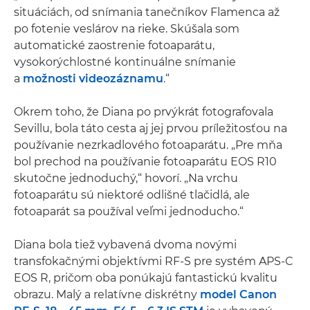
situáciách, od snímania tanečníkov Flamenca až
po fotenie veslárov na rieke. Skúšala som
automatické zaostrenie fotoaparátu,
vysokorýchlostné kontinuálne snímanie
a
možnosti videozáznamu
.“
Okrem toho, že Diana po prvýkrát fotografovala
Sevillu, bola táto cesta aj jej prvou príležitosťou na
používanie nezrkadlového fotoaparátu. „Pre mňa
bol prechod na používanie fotoaparátu EOS R10
skutočne jednoduchý,“ hovorí. „Na vrchu
fotoaparátu sú niektoré odlišné tlačidlá, ale
fotoaparát sa používal veľmi jednoducho.“
Diana bola tiež vybavená dvoma novými
transfokačnými objektívmi RF-S pre systém APS-C
EOS R, pričom oba ponúkajú fantastickú kvalitu
obrazu. Malý a relatívne diskrétny
model Canon