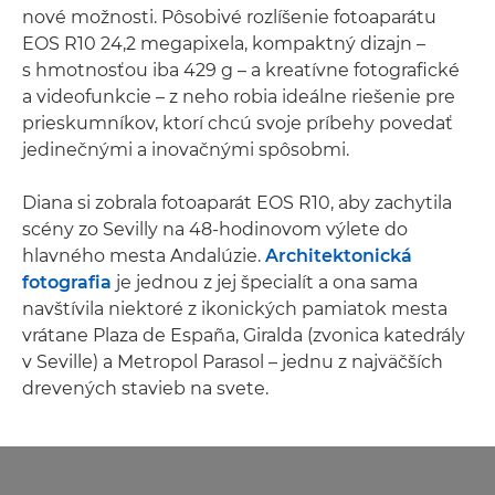
nové možnosti. Pôsobivé rozlíšenie fotoaparátu
EOS R10 24,2 megapixela, kompaktný dizajn –
s hmotnosťou iba 429 g – a kreatívne fotografické
a videofunkcie – z neho robia ideálne riešenie pre
prieskumníkov, ktorí chcú svoje príbehy povedať
jedinečnými a inovačnými spôsobmi.
Diana si zobrala fotoaparát EOS R10, aby zachytila
scény zo Sevilly na 48-hodinovom výlete do
hlavného mesta Andalúzie.
Architektonická
fotografia
je jednou z jej špecialít a ona sama
navštívila niektoré z ikonických pamiatok mesta
vrátane Plaza de España, Giralda (zvonica katedrály
v Seville) a Metropol Parasol – jednu z najväčších
drevených stavieb na svete.