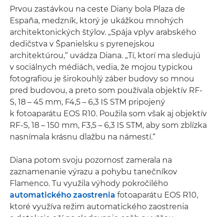
Prvou zastávkou na ceste Diany bola Plaza de
España, medzník, ktorý je ukážkou mnohých
architektonických štýlov. „Spája vplyv arabského
dedičstva v Španielsku s pyrenejskou
architektúrou,“ uvádza Diana. „Tí, ktorí ma sledujú
v sociálnych médiách, vedia, že mojou typickou
fotografiou je širokouhlý záber budovy so mnou
pred budovou, a preto som používala objektív RF-
S, 18 – 45 mm, F4,5 – 6,3 IS STM pripojený
k fotoaparátu EOS R10. Použila som však aj objektív
RF-S, 18 – 150 mm, F3,5 – 6,3 IS STM, aby som zblízka
nasnímala krásnu dlažbu na námestí.“
Diana potom svoju pozornosť zamerala na
zaznamenanie výrazu a pohybu tanečníkov
Flamenco. Tu využila výhody pokročilého
automatického zaostrenia
fotoaparátu EOS R10,
ktoré využíva režim automatického zaostrenia