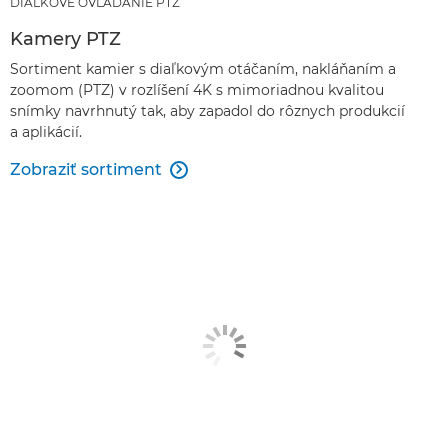
DIAĽKOVÉ OVLÁDANIE PTZ
Kamery PTZ
Sortiment kamier s diaľkovým otáčaním, nakláňaním a
zoomom (PTZ) v rozlíšení 4K s mimoriadnou kvalitou
snímky navrhnutý tak, aby zapadol do rôznych produkcií
a aplikácií.
Zobraziť sortiment
