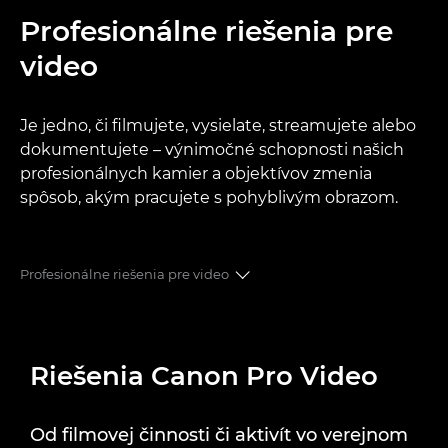
Profesionálne riešenia pre
video
Je jedno, či filmujete, vysielate, streamujete alebo
dokumentujete – výnimočné schopnosti našich
profesionálnych kamier a objektívov zmenia
spôsob, akým pracujete s pohyblivým obrazom.
Profesionálne riešenia pre video
RIEŠENIA
Riešenia Canon Pro Video
PRODUKTOVÉ RADY
Prípadové štúdie
Od filmovej činnosti či aktivít vo verejnom