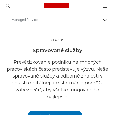
Canon Logo, back to ho
Managed Services
Prepn
Canon
Riešenia a služby
SLUŽBY
Služby
Spravované služby
Prevádzkovanie podniku na mnohých
pracoviskách často predstavuje výzvu. Naše
spravované služby a odborné znalosti v
oblasti digitálnej transformácie pomôžu
zabezpečiť, aby všetko fungovalo čo
najlepšie.