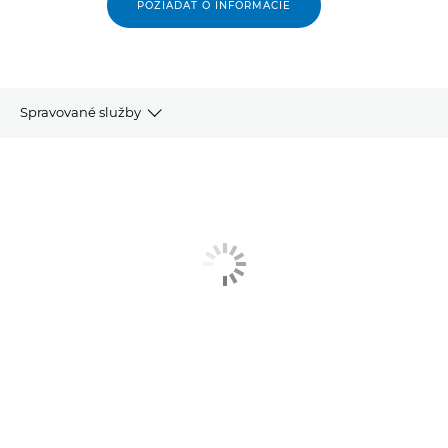
POŽIADAŤ O INFORMÁCIE
Spravované služby
Objavovanie A Návrh
Prechod A Implementácia
Podpora, Správa A Kontrola
Služby Životného Cyklu Pracovného Prostredia