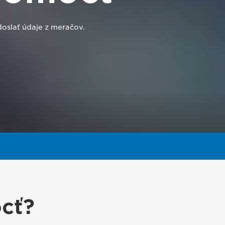
oslať údaje z meračov.
cť?