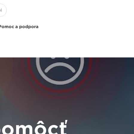
Pomoc a podpora
pomôcť