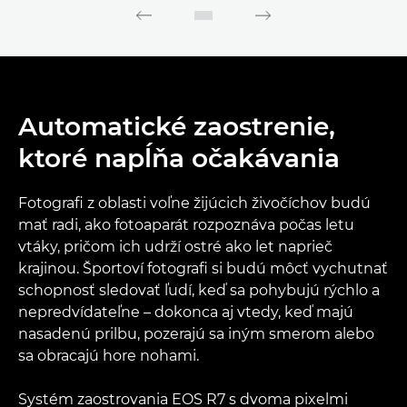
Automatické zaostrenie,
ktoré napĺňa očakávania
Fotografi z oblasti voľne žijúcich živočíchov budú
mať radi, ako fotoaparát rozpoznáva počas letu
vtáky, pričom ich udrží ostré ako let naprieč
krajinou. Športoví fotografi si budú môcť vychutnať
schopnosť sledovať ľudí, keď sa pohybujú rýchlo a
nepredvídateľne – dokonca aj vtedy, keď majú
nasadenú prilbu, pozerajú sa iným smerom alebo
sa obracajú hore nohami.
Systém zaostrovania EOS R7 s dvoma pixelmi