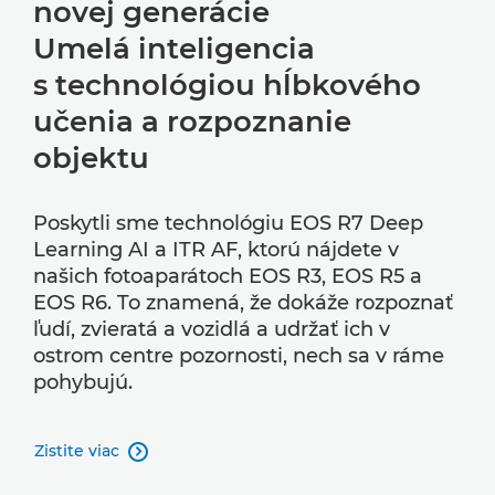
novej generácie
Umelá inteligencia
s technológiou hĺbkového
učenia a rozpoznanie
objektu
Poskytli sme technológiu EOS R7 Deep
Learning AI a ITR AF, ktorú nájdete v
našich fotoaparátoch EOS R3, EOS R5 a
EOS R6. To znamená, že dokáže rozpoznať
ľudí, zvieratá a vozidlá a udržať ich v
ostrom centre pozornosti, nech sa v ráme
pohybujú.
Zistite viac
