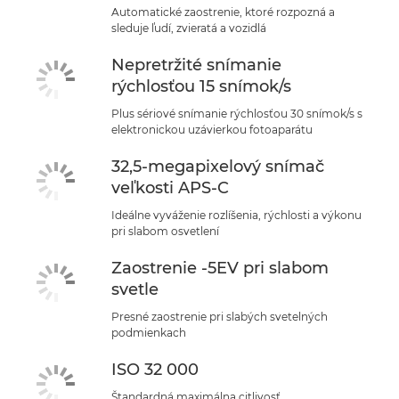
Automatické zaostrenie, ktoré rozpozná a
sleduje ľudí, zvieratá a vozidlá
Nepretržité snímanie
rýchlosťou 15 snímok/s
Plus sériové snímanie rýchlosťou 30 snímok/s s
elektronickou uzávierkou fotoaparátu
32,5-megapixelový snímač
veľkosti APS-C
Ideálne vyváženie rozlíšenia, rýchlosti a výkonu
pri slabom osvetlení
Zaostrenie -5EV pri slabom
svetle
Presné zaostrenie pri slabých svetelných
podmienkach
ISO 32 000
Štandardná maximálna citlivosť