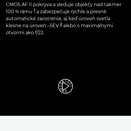
CMOS AF II pokrýva a sleduje objekty nad takmer
1
100 % rámu
a zabezpečuje rýchle a presné
automatické zaostrenie, aj keď úroveň svetla
2
klesne na úroveň –5EV
alebo s maximálnymi
otvormi ako f/22.