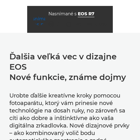
Nasnímané s
EOS R7
clona
rýchlosť uzávierky
ISO



f/11
1/80
32 000
Ďalšia veľká vec v dizajne
EOS
Nové funkcie, známe dojmy
Urobte ďalšie kreatívne kroky pomocou
fotoaparátu, ktorý vám prinesie nové
technológie na dosah ruky, no zároveň sa
cíti ako dobre a inštinktívne ako vaša
digitálna zrkadlovka. Nové dizajnové prvky
– ako kombinovaný volič bodu