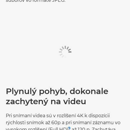
súborov vo formáte JPEG.
Plynulý pohyb, dokonale
zachytený na videu
Pri snímaní videa sú v rozlíšení 4K k dispozícii
rýchlosti snímok až 60p a pri snímaní záznamu vo
9
vysokom rozlíšení (Full HD)
až 120 p. Zachytáva