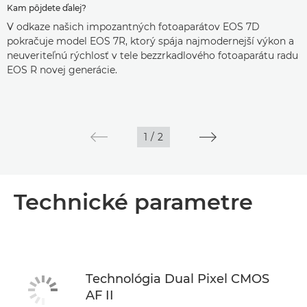
Kam pôjdete ďalej?
V odkaze našich impozantných fotoaparátov EOS 7D
pokračuje model EOS 7R, ktorý spája najmodernejší výkon a
neuveriteľnú rýchlosť v tele bezzrkadlového fotoaparátu radu
EOS R novej generácie.
1
/
2
Technické parametre
Technológia Dual Pixel CMOS
AF II