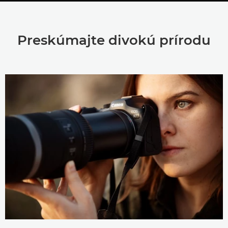
Prehľad
Preskúmajte divokú prírodu
Technické parametre
Galéria
Recenzie
Podpora