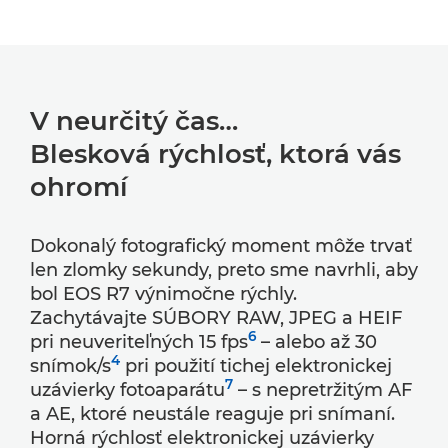
V neurčitý čas…
Blesková rýchlosť, ktorá vás
ohromí
Dokonalý fotografický moment môže trvať
len zlomky sekundy, preto sme navrhli, aby
bol EOS R7 výnimočne rýchly.
Zachytávajte SÚBORY RAW, JPEG a HEIF
6
pri neuveriteľných 15 fps
– alebo až 30
4
snímok/s
pri použití tichej elektronickej
7
uzávierky fotoaparátu
– s nepretržitým AF
a AE, ktoré neustále reaguje pri snímaní.
Horná rýchlosť elektronickej uzávierky