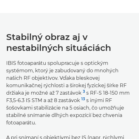
Stabilný obraz aj v
nestabilných situáciách
IBIS fotoaparátu spolupracuje s optickým
systémom, ktorý je zabudovaný do mnohých
našich RF objektívov. Vďaka bleskovej
komunikačnej rýchlosti a širokej fyzickej šírke RF
3
držiaka je možné až 7 zastávok
s RF-S 18-150 mm
13
F3,5-6.3 IS STM a až 8 zastávok
s inými RF
šošovkami stabilizácie na 5 osiach, čo umožňuje
stabilné snímanie dlhých expozícií bez chvenia
fotoaparátu.
A pri snímaní s objektívmi bez IS (napr. rýchlymi