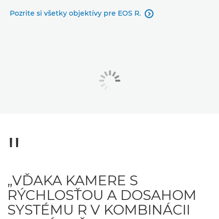
Pozrite si všetky objektívy pre EOS R.

„VĎAKA KAMERE S
RÝCHLOSŤOU A DOSAHOM
SYSTÉMU R V KOMBINÁCII