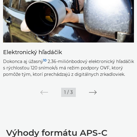
Elektronický hľadáčik
10
Dokonca aj úžasný
2.36-miliónbodový elektronický hľadáčik
s rýchlosťou 120 snímok/s má režim podpory OVF, ktorý
pomôže tým, ktorí prechádzajú z digitálnych zrkadloviek.
1
/
3
Výhody formátu APS-C