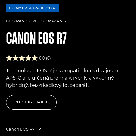
LETNÝ CASHBACK 200 €
BEZZRKADLOVÉ FOTOAPARÁTY
CANON
EOS R7
0.0
(0)
Technológia EOS R je kompatibilná s dizajnom
APS-C a je určená pre malý, rýchly a výkonný
hybridný, bezzrkadlový fotoaparát.
NÁJSŤ PREDAJCU
Canon EOS R7
Toggle breadcrumbs