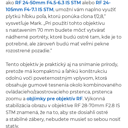
ako
RF 24-50mm F4.5-6.3 IS STM
alebo
RF 24-
105mm F4-7.1 IS STM
, umožní vám naplno využiť
plytkú hĺbku poľa, ktorú ponúka clona f/2,8,“
vysvetľuje Mark. „Pri použití tohto objektívu
s nastavením 70 mm budete môcť vytvárať
nádherné portréty, ktoré budú ostré tam, kde je to
potrebné, ale zároveň budú mať veľmi pekne
rozostrené pozadie.“
Tento objektív je praktický aj na snímanie prírody,
pretože má kompaktnú a ľahkú konštrukciu
odolnú voči poveternostným vplyvom, ktorá
obsahuje gumové tesnenia okolo kombinovaného
ovládacieho/zaostrovacieho prstenca, prstenca
zoomu a
objímky pre objektív RF
. Výkonná
stabilizácia obrazu v objektíve RF 28-70mm F2.8 IS
STM znamená, že na to, aby ste dosiahli ostré
a stabilné zábery, nebudete musieť so sebou nosiť
statív.