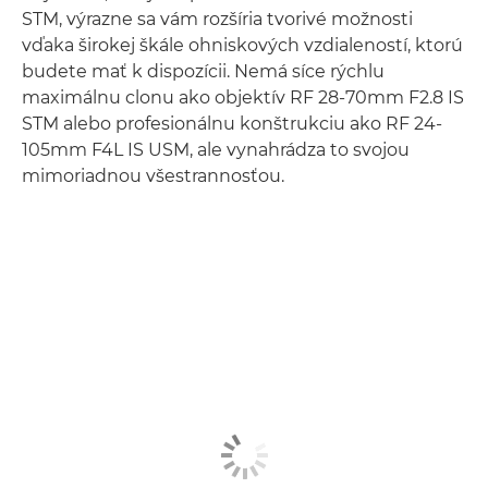
STM, výrazne sa vám rozšíria tvorivé možnosti
vďaka širokej škále ohniskových vzdialeností, ktorú
budete mať k dispozícii. Nemá síce rýchlu
maximálnu clonu ako objektív RF 28-70mm F2.8 IS
STM alebo profesionálnu konštrukciu ako RF 24-
105mm F4L IS USM, ale vynahrádza to svojou
mimoriadnou všestrannosťou.