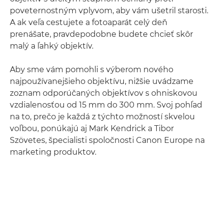
poveternostným vplyvom, aby vám ušetril starosti.
A ak veľa cestujete a fotoaparát celý deň
prenášate, pravdepodobne budete chcieť skôr
malý a ľahký objektív.
Aby sme vám pomohli s výberom nového
najpoužívanejšieho objektívu, nižšie uvádzame
zoznam odporúčaných objektívov s ohniskovou
vzdialenosťou od 15 mm do 300 mm. Svoj pohľad
na to, prečo je každá z týchto možností skvelou
voľbou, ponúkajú aj Mark Kendrick a Tibor
Szövetes, špecialisti spoločnosti Canon Europe na
marketing produktov.