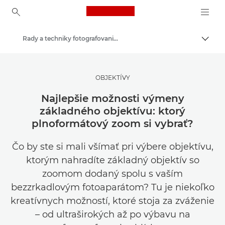
Canon Logo, back to ho
Rady a techniky fotografovania a tlače
Prepn
Canon
Inšpirujte sa | Tipy na fotografovanie, tlač a návody pre kupujúcich
OBJEKTÍVY
Najlepšie možnosti výmeny
základného objektívu: ktorý
plnoformátový zoom si vybrať?
Čo by ste si mali všímať pri výbere objektívu,
ktorým nahradíte základný objektív so
zoomom dodaný spolu s vaším
bezzrkadlovým fotoaparátom? Tu je niekoľko
kreatívnych možností, ktoré stoja za zváženie
– od ultraširokých až po výbavu na