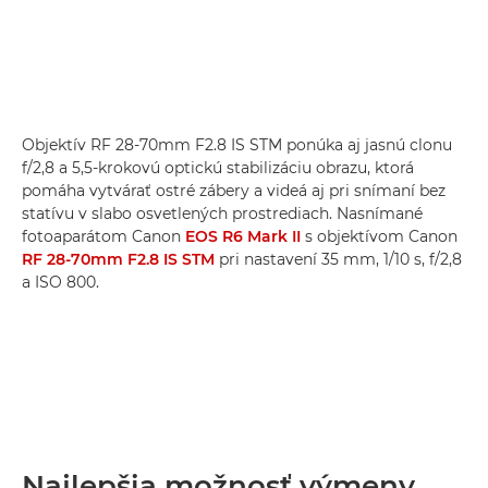
Objektív RF 28-70mm F2.8 IS STM ponúka aj jasnú clonu
f/2,8 a 5,5-krokovú optickú stabilizáciu obrazu, ktorá
pomáha vytvárať ostré zábery a videá aj pri snímaní bez
statívu v slabo osvetlených prostrediach. Nasnímané
fotoaparátom Canon
EOS R6 Mark II
s objektívom Canon
RF 28-70mm F2.8 IS STM
pri nastavení 35 mm, 1/10 s, f/2,8
a ISO 800.
Najlepšia možnosť výmeny