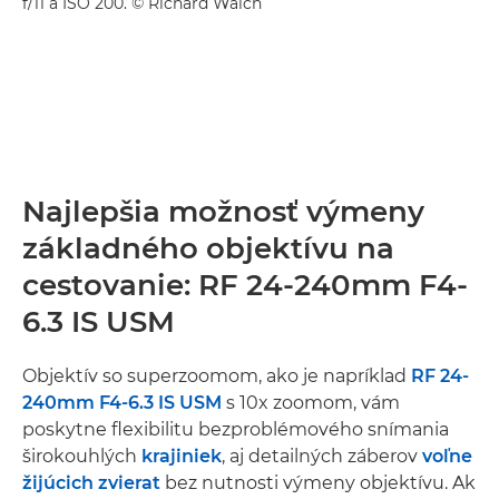
f/11 a ISO 200. © Richard Walch
Najlepšia možnosť výmeny
základného objektívu na
cestovanie: RF 24-240mm F4-
6.3 IS USM
Objektív so superzoomom, ako je napríklad
RF 24-
240mm F4-6.3 IS USM
s 10x zoomom, vám
poskytne flexibilitu bezproblémového snímania
širokouhlých
krajiniek
, aj detailných záberov
voľne
žijúcich zvierat
bez nutnosti výmeny objektívu. Ak