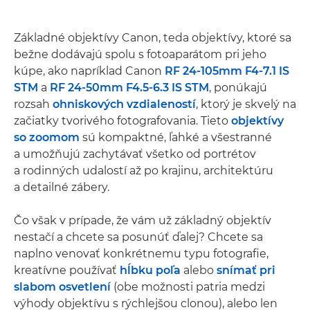
Základné objektívy Canon, teda objektívy, ktoré sa
bežne dodávajú spolu s fotoaparátom pri jeho
kúpe, ako napríklad Canon
RF 24-105mm F4-7.1 IS
STM
a
RF 24-50mm F4.5-6.3 IS STM
, ponúkajú
rozsah
ohniskových vzdialeností
, ktorý je skvelý na
začiatky tvorivého fotografovania. Tieto
objektívy
so zoomom
sú kompaktné, ľahké a všestranné
a umožňujú zachytávať všetko od portrétov
a rodinných udalostí až po krajinu, architektúru
a detailné zábery.
Čo však v prípade, že vám už základný objektív
nestačí a chcete sa posunúť ďalej? Chcete sa
naplno venovať konkrétnemu typu fotografie,
kreatívne používať
hĺbku poľa
alebo
snímať pri
slabom osvetlení
(obe možnosti patria medzi
výhody objektívu s rýchlejšou clonou), alebo len