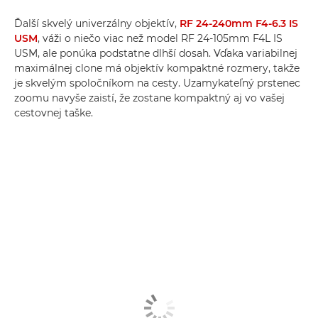
Ďalší skvelý univerzálny objektív,
RF 24-240mm F4-6.3 IS
USM
, váži o niečo viac než model RF 24-105mm F4L IS
USM, ale ponúka podstatne dlhší dosah. Vďaka variabilnej
maximálnej clone má objektív kompaktné rozmery, takže
je skvelým spoločníkom na cesty. Uzamykateľný prstenec
zoomu navyše zaistí, že zostane kompaktný aj vo vašej
cestovnej taške.