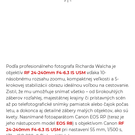
Podľa profesionálneho fotografa Richarda Walcha je
objektív
RF 24-240mm F4-6.3 IS USM
vďaka 10-
násobnému rozsahu zoomu, kompaktnej veľkosti a 5-
krokovej stabilizácii obrazu ideálnou voľbou na cestovanie.
Zistil, že mu umožňuje snímať všetko – od širokouhlých
záberov rozľahlej, majestátnej krajiny či prístavných scén
až po telefotografické snímky pamiatok alebo čajok počas
letu, a dokonca aj detailné zábery malých objektov, ako sú
kvety. Nasnímané fotoaparátom Canon EOS RP (teraz je
jeho nástupcom model
EOS R8
) s objektívom Canon
RF
24-240mm F4-6.3 IS USM
pri nastavení 55 mm, 1/500 s,