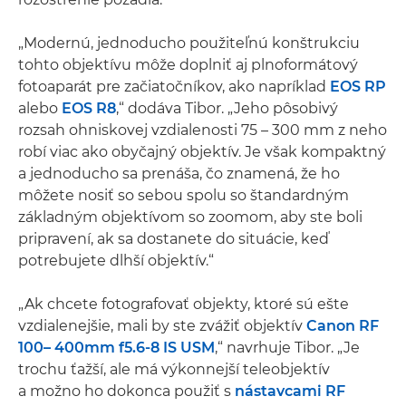
„Modernú, jednoducho použiteľnú konštrukciu
tohto objektívu môže doplniť aj plnoformátový
fotoaparát pre začiatočníkov, ako napríklad
EOS RP
alebo
EOS R8
,“ dodáva Tibor. „Jeho pôsobivý
rozsah ohniskovej vzdialenosti 75 – 300 mm z neho
robí viac ako obyčajný objektív. Je však kompaktný
a jednoducho sa prenáša, čo znamená, že ho
môžete nosiť so sebou spolu so štandardným
základným objektívom so zoomom, aby ste boli
pripravení, ak sa dostanete do situácie, keď
potrebujete dlhší objektív.“
„Ak chcete fotografovať objekty, ktoré sú ešte
vzdialenejšie, mali by ste zvážiť objektív
Canon RF
100– 400mm f5.6-8 IS USM
,“ navrhuje Tibor. „Je
trochu ťažší, ale má výkonnejší teleobjektív
a možno ho dokonca použiť s
nástavcami RF