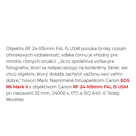
Objektív RF 24-105mm F4L IS USM ponúka široký rozsah
ohniskových vzdialeností, vďaka čomu je vhodný pre
mnoho rôznych situácií. „Je to spoľahlivá voľba pre
fotografov, ktorí sa nešpecializujú na konkrétny žáner, ale
chcú objektív, ktorý dokáže zachytiť väčšinu vecí veľmi
dobre,“ hovorí Mark. Nasnímané fotoaparátom Canon
EOS
R6 Mark II
s objektívom Canon
RF 24-105mm F4L IS USM
pri nastavení 33 mm, 1/4000 s, f/7,1 a ISO 640. © Teddy
Morellec