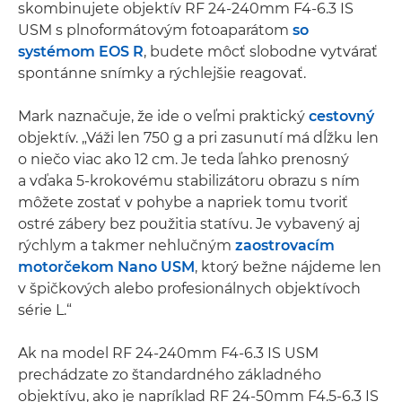
skombinujete objektív RF 24-240mm F4-6.3 IS
USM s plnoformátovým fotoaparátom
so
systémom EOS R
, budete môcť slobodne vytvárať
spontánne snímky a rýchlejšie reagovať.
Mark naznačuje, že ide o veľmi praktický
cestovný
objektív. „Váži len 750 g a pri zasunutí má dĺžku len
o niečo viac ako 12 cm. Je teda ľahko prenosný
a vďaka 5-krokovému stabilizátoru obrazu s ním
môžete zostať v pohybe a napriek tomu tvoriť
ostré zábery bez použitia statívu. Je vybavený aj
rýchlym a takmer nehlučným
zaostrovacím
motorčekom Nano USM
, ktorý bežne nájdeme len
v špičkových alebo profesionálnych objektívoch
série L.“
Ak na model RF 24-240mm F4-6.3 IS USM
prechádzate zo štandardného základného
objektívu, ako je napríklad RF 24-50mm F4.5-6.3 IS