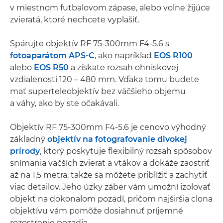
v miestnom futbalovom zápase, alebo voľne žijúce
zvieratá, ktoré nechcete vyplašiť.
Spárujte objektív RF 75-300mm F4-5.6 s
fotoaparátom APS-C
, ako napríklad
EOS R100
alebo
EOS R50
a získate rozsah ohniskovej
vzdialenosti 120 –⁠⁠⁠⁠⁠⁠ 480 mm. Vďaka tomu budete
mať superteleobjektív bez väčšieho objemu
a váhy, ako by ste očakávali.
Objektív RF 75-300mm F4-5.6 je cenovo výhodný
základný
objektív na fotografovanie divokej
prírody
, ktorý poskytuje flexibilný rozsah spôsobov
snímania väčších zvierat a vtákov a dokáže zaostriť
až na 1,5 metra, takže sa môžete priblížiť a zachytiť
viac detailov. Jeho úzky záber vám umožní izolovať
objekt na dokonalom pozadí, pričom najširšia clona
objektívu vám pomôže dosiahnuť príjemné
rozostrenie pozadia.