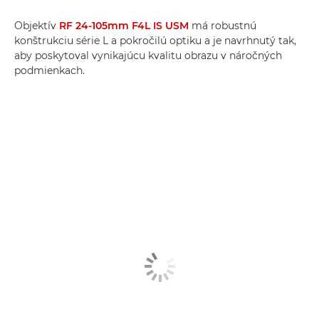
Objektív
RF 24-105mm F4L IS USM
má robustnú
konštrukciu série L a pokročilú optiku a je navrhnutý tak,
aby poskytoval vynikajúcu kvalitu obrazu v náročných
podmienkach.