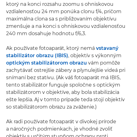
ktorý na konci rozsahu zoomu s ohniskovou
vzdialenosťou 24 mm ponúka clonu f/4, pričom
maximálna clona sa s približovaním objektívu
zmenšuje a na konci s ohniskovou vzdialenosťou
240 mm dosahuje hodnotu f/6,3.
Ak používate fotoaparát, ktorý nemá
vstavaný
stabilizátor obrazu (IBIS)
, objektív s výkonným
optickým stabilizátorom obrazu
vám pomôže
zachytávať ostrejšie zábery a plynulejšie videá pri
snímaní bez statívu. (Ak váš fotoaparát má IBIS,
tento stabilizátor funguje spoločne s optickým
stabilizátorom v objektíve, aby bola stabilizácia
ešte lepšia. Aj v tomto prípade teda stojí objektív
so stabilizátorom obrazu za zváženie.)
Ak radi používate fotoaparát v divokej prírode
a náročných podmienkach, je vhodné zvoliť
objektív s určitým stupňom ochrany proti