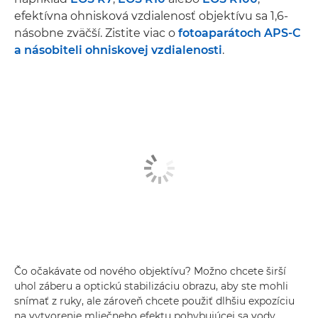
efektívna ohnisková vzdialenosť objektívu sa 1,6-
násobne zväčší. Zistite viac o
fotoaparátoch APS-C
a násobiteli ohniskovej vzdialenosti
.
Čo očakávate od nového objektívu? Možno chcete širší
uhol záberu a optickú stabilizáciu obrazu, aby ste mohli
snímať z ruky, ale zároveň chcete použiť dlhšiu expozíciu
na vytvorenie mliečneho efektu pohybujúcej sa vody,