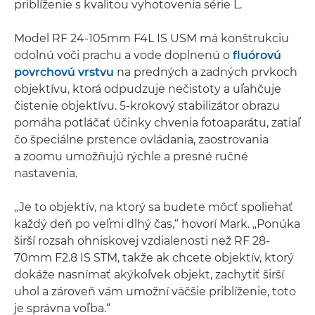
priblíženie s kvalitou vyhotovenia série L.
Model RF 24-105mm F4L IS USM má konštrukciu
odolnú voči prachu a vode doplnenú o
fluórovú
povrchovú vrstvu
na predných a zadných prvkoch
objektívu, ktorá odpudzuje nečistoty a uľahčuje
čistenie objektívu. 5-krokový stabilizátor obrazu
pomáha potláčať účinky chvenia fotoaparátu, zatiaľ
čo špeciálne prstence ovládania, zaostrovania
a zoomu umožňujú rýchle a presné ručné
nastavenia.
„Je to objektív, na ktorý sa budete môcť spoliehať
každý deň po veľmi dlhý čas,“ hovorí Mark. „Ponúka
širší rozsah ohniskovej vzdialenosti než RF 28-
70mm F2.8 IS STM, takže ak chcete objektív, ktorý
dokáže nasnímať akýkoľvek objekt, zachytiť širší
uhol a zároveň vám umožní väčšie priblíženie, toto
je správna voľba.“