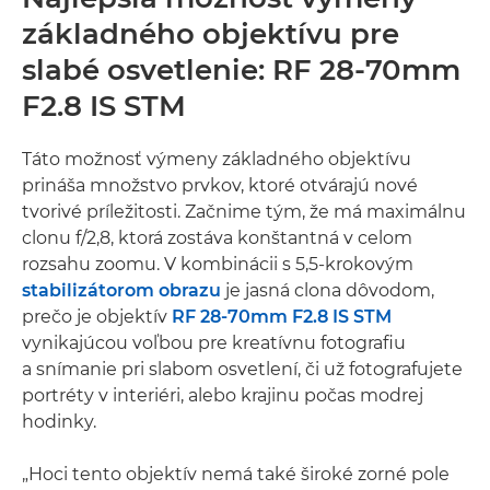
základného objektívu pre
slabé osvetlenie: RF 28-70mm
F2.8 IS STM
Táto možnosť výmeny základného objektívu
prináša množstvo prvkov, ktoré otvárajú nové
tvorivé príležitosti. Začnime tým, že má maximálnu
clonu f/2,8, ktorá zostáva konštantná v celom
rozsahu zoomu. V kombinácii s 5,5-krokovým
stabilizátorom obrazu
je jasná clona dôvodom,
prečo je objektív
RF 28-70mm F2.8 IS STM
vynikajúcou voľbou pre kreatívnu fotografiu
a snímanie pri slabom osvetlení, či už fotografujete
portréty v interiéri, alebo krajinu počas modrej
hodinky.
„Hoci tento objektív nemá také široké zorné pole