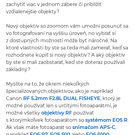
zachytiť viac v jednom zábere či priblížiť
vzdialenejšie objekty?
Nový objektív so zoomom vám umožní posunúť sa
vo fotografovaní na vyššiu úroveň, no vybrať si
z dostupných možností môže byť náročné. Na
ktoré vlastnosti by ste sa teda mali zamerať, keď sa
rozhodnete kúpiť si nový objektív? A aký objektív
by ste si mali zaobstarať, keď ste doteraz používali
základný?
Myslite na to, že okrem niekoľkých
špecializovaných objektívov, ako je napríklad
Canon
RF 5.2mm F2.8L DUAL FISHEYE
, ktorý je
možné používať len s určitými fotoaparátmi, je
možné všetky
objektívy RF
používať
s ktorýmkoľvek fotoaparátom so
systémom EOS R
.
Ak však máte fotoaparát so
snímačom APS-C
,
napríklad
EOS R7
,
EOS R10
alebo
EOS R100
,