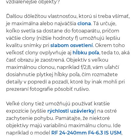
vzdialenejšie objekty?
Ďalšou dôležitou vlastnosťou, ktorú si treba všímať,
je maximálna alebo najväčšia
clona
. Tá určuje,
koľko svetla sa dostane do fotoaparátu, pričom
väčšie clony (nižšie hodnoty f) umožňujú lepšiu
kvalitu snímky pri
slabom osvetlení
. Okrem toho
veľkosť clony ovplyvňuje aj
hĺbku poľa
, teda to, aká
časť obrazu je zaostrená. Objektív s veľkou
maximálnou clonou, napríklad f/2,8, vám uľahčí
dosiahnutie plytkej hĺbky poľa, čím rozmažete
detaily v popredí a pozadí, ktoré by inak mohli pri
prezeraní fotografie pôsobiť rušivo.
Veľké clony tiež umožňujú používať kratšie
expozície (vyššie
rýchlosti uzávierky
) na ostré
zachytenie pohybu. Pamätajte, že niektoré
objektívy majú variabilnú maximálnu clonu. Ide
napríklad o model
RF 24-240mm F4-6.3 IS USM
,