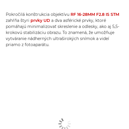
Pokročilá konštrukcia objektívu
RF 16-28MM F2.8 IS STM
zahŕňa štyri
prvky UD
a dva asférické prvky, ktoré
pomáhajú minimalizovať skreslenie a odlesky, ako aj 5,5-
krokovú stabilizáciu obrazu. To znamená, že umožňuje
vytváranie nádherných ultraširokých snímok a videí
priamo z fotoaparátu.