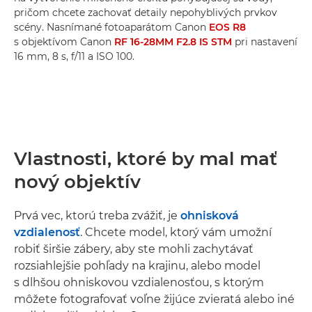
pričom chcete zachovať detaily nepohyblivých prvkov
scény. Nasnímané fotoaparátom Canon
EOS R8
s objektívom Canon
RF 16-28MM F2.8 IS STM
pri nastavení
16 mm, 8 s, f/11 a ISO 100.
Vlastnosti, ktoré by mal mať
nový objektív
Prvá vec, ktorú treba zvážiť, je
ohnisková
vzdialenosť
. Chcete model, ktorý vám umožní
robiť širšie zábery, aby ste mohli zachytávať
rozsiahlejšie pohľady na krajinu, alebo model
s dlhšou ohniskovou vzdialenosťou, s ktorým
môžete fotografovať voľne žijúce zvieratá alebo iné