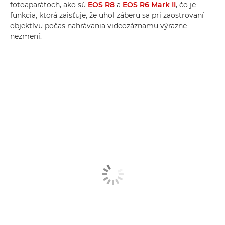
fotoaparátoch, ako sú
EOS R8
a
EOS R6 Mark II
, čo je
funkcia, ktorá zaisťuje, že uhol záberu sa pri zaostrovaní
objektívu počas nahrávania videozáznamu výrazne
nezmení.