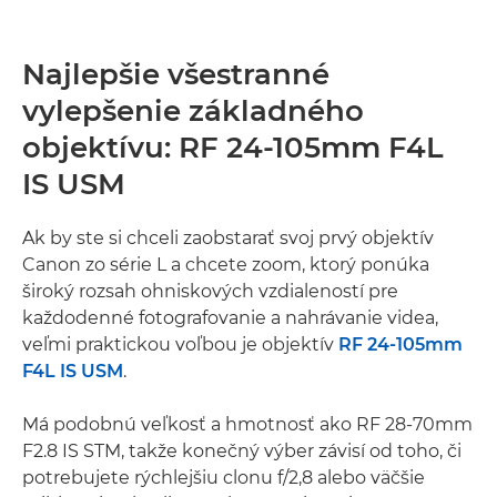
Najlepšie všestranné
vylepšenie základného
objektívu: RF 24-105mm F4L
IS USM
Ak by ste si chceli zaobstarať svoj prvý objektív
Canon zo série L a chcete zoom, ktorý ponúka
široký rozsah ohniskových vzdialeností pre
každodenné fotografovanie a nahrávanie videa,
veľmi praktickou voľbou je objektív
RF 24-105mm
F4L IS USM
.
Má podobnú veľkosť a hmotnosť ako RF 28-70mm
F2.8 IS STM, takže konečný výber závisí od toho, či
potrebujete rýchlejšiu clonu f/2,8 alebo väčšie