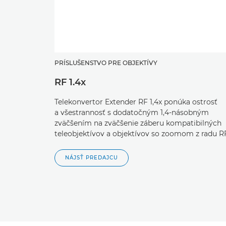
PRÍSLUŠENSTVO PRE OBJEKTÍVY
RF 1.4x
Telekonvertor Extender RF 1,4x ponúka ostrosť
a všestrannosť s dodatočným 1,4-násobným
zväčšením na zväčšenie záberu kompatibilných
teleobjektívov a objektívov so zoomom z radu R
NÁJSŤ PREDAJCU