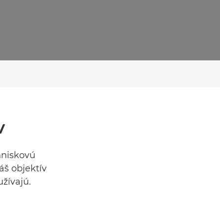
v
hniskovú
áš objektív
užívajú.