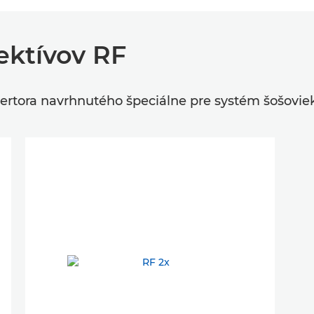
ektívov RF
ertora navrhnutého špeciálne pre systém šošovie