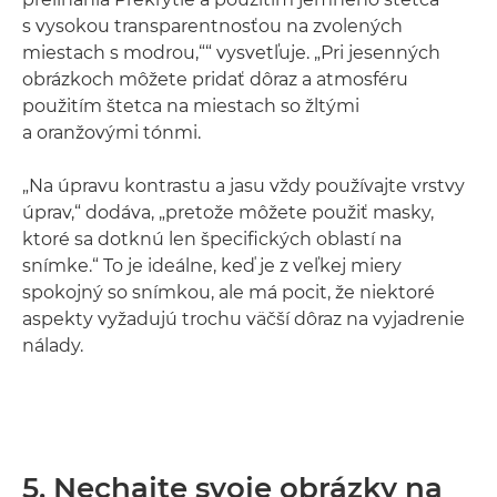
s vysokou transparentnosťou na zvolených
miestach s modrou,““ vysvetľuje. „Pri jesenných
obrázkoch môžete pridať dôraz a atmosféru
použitím štetca na miestach so žltými
a oranžovými tónmi.
„Na úpravu kontrastu a jasu vždy používajte vrstvy
úprav,“ dodáva, „pretože môžete použiť masky,
ktoré sa dotknú len špecifických oblastí na
snímke.“ To je ideálne, keď je z veľkej miery
spokojný so snímkou, ale má pocit, že niektoré
aspekty vyžadujú trochu väčší dôraz na vyjadrenie
nálady.
5. Nechajte svoje obrázky na