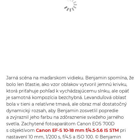
Jarná scéna na maďarskom vidieku. Benjamin spomína, že
bolo len šťastie, ako vzor oblakov vytvoril jemnú krivku,
ktorá priťahuje pohľad k vychádzajúcemu slnku, ale opäť
je samotná kompozícia bezchybná. Levanduľová oblasť
bola v tieni a relatívne tmavá, ale obraz mal dostatočný
dynamický rozsah, aby Benjamin zosvetlil popredie
a zvýraznil jeho farbu na zdôraznenie sviežeho jarného
svetla. Zachytené fotoaparátom Canon EOS 700D
s objektívom
Canon EF-S 10-18 mm f/4.5-5.6 IS STM
pri
nastavení 10 mm, 1/200 s, f/4.5 a ISO 100. © Benjamin