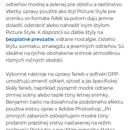
odtieňov modrej a zelenej pre oblohu a rastlinstvo.
Všetky úpravy použité ako štýl Picture Style pre
snímku vo formáte RAW sa potom dajú jemne
doladiť, odstrániť alebo nahradiť iným štýlom
Picture Style. K dispozícii sú ďalšie štýly na
bezplatné prevzatie
, vrátane nostalgie, čistého
štýlu, súmraku, smaragdu a jesenných odtieňov. Sú
ideálne na rýchle obohatenie snímok atmosférou
rôznych ročných období.
Výkonné nástroje na úpravy farieb v softvéri DPP
umožňujú zmeniť odtieň, sýtosť a jas špecifickej
škály farieb, napríklad zvýrazniť modré odtiene
zimnej scény alebo teplé tóny letnej snímky.
Benjamin často na dosiahnutie podobného efektu
používa vrstvu úprav v Adobe Photoshop. „Pri
zimných záberoch zdôrazňujem modré tóny
pridaním prázdnej vrstvy nastavenej na režim
prelínania Prekrytie a použitím jemného štetca