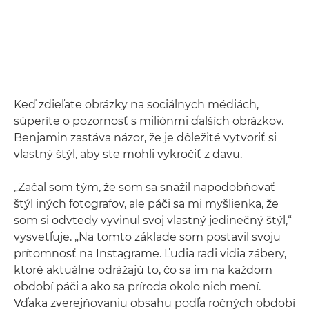
Keď zdieľate obrázky na sociálnych médiách,
súperíte o pozornosť s miliónmi ďalších obrázkov.
Benjamin zastáva názor, že je dôležité vytvoriť si
vlastný štýl, aby ste mohli vykročiť z davu.
„Začal som tým, že som sa snažil napodobňovať
štýl iných fotografov, ale páči sa mi myšlienka, že
som si odvtedy vyvinul svoj vlastný jedinečný štýl,“
vysvetľuje. „Na tomto základe som postavil svoju
prítomnosť na Instagrame. Ľudia radi vidia zábery,
ktoré aktuálne odrážajú to, čo sa im na každom
období páči a ako sa príroda okolo nich mení.
Vďaka zverejňovaniu obsahu podľa ročných období