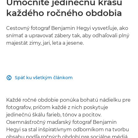
Umocnite jedinečnú krásu
každého ročného obdobia
Cestovný fotograf Benjamin Hegyi vysvetľuje, ako
snímať a upravovať zábery tak, aby odhaľovali plný
majestát zimy, jari, leta a jesene.
Späť ku všetkým článkom

Každé ročné obdobie ponúka bohatú nádielku pre
fotografov, pričom každé z nich poskytuje
jedinečnú škálu farieb, tónov a pocitov.
Osemnásťročný maďarský fotograf Benjamin
Hegyi sa stal inšpiratívnym odborníkom na tvorbu
obsahu podľa ročných období pre sociálne médiá