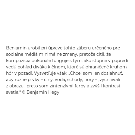
Benjamin urobil pri úprave tohto záberu určeného pre
sociálne médiá minimálne zmeny, pretože cítil, že
kompozícia dokonale funguje s tým, ako stupne v popredí
vedú pohľad diváka k člnom, ktoré sú ohraničené kruhom
hôr v pozadí. Vysvetľuje však: „Chcel som len dosiahnuť,
aby rôzne prvky – člny, voda, schody, hory – ,vyčnievali
z obrazu‘, preto som zintenzívnil farby a zvýšil kontrast
svetla.“ © Benjamin Hegyi