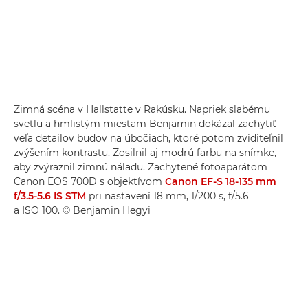
Zimná scéna v Hallstatte v Rakúsku. Napriek slabému
svetlu a hmlistým miestam Benjamin dokázal zachytiť
veľa detailov budov na úbočiach, ktoré potom zviditeľnil
zvýšením kontrastu. Zosilnil aj modrú farbu na snímke,
aby zvýraznil zimnú náladu. Zachytené fotoaparátom
Canon EOS 700D s objektívom
Canon EF-S 18-135 mm
f/3.5-5.6 IS STM
pri nastavení 18 mm, 1/200 s, f/5.6
a ISO 100. © Benjamin Hegyi