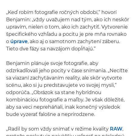
„Keď robím fotografie ročných období,“ hovorí
Benjamin: „vždy uvažujem nad tým, ako ich neskôr
upravím, nielen o tom, ako ich zachytiť. Vytvorenie
špecifického vzhľadu a pocitu je pre mňa rovnako
o
úprave
, ako aj o samotnom zachytení záberu.
Tieto dve fázy sa navzájom dopĺňajú.“
Benjamin plánuje svoje fotografie, aby
odzrkadľovali jeho pocity v čase snímania. „Necíťte
sa viazaní zachytávaním reality, ale skôr vytvorte
scénu, ako si ju predstavujete vo svojej mysli,“
odporúča. „Obrázok sa stane hybridnou
kombináciou fotografie a maľby. Je však dôležité,
aby sa veci nepreháňali, inak konečný výsledok
bude vyzerať falošne a neprirodzene.
„Radil by som vždy snímať v režime kvality
RAW
,