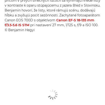
pričom v prvých slnečných lúčoch sa vynímajú hnedé listy
v kontraste k oparu stúpajúcemu z jazera Bled v Slovinsku.
Benjamin hovorí, že listy, ktoré rámujú scénu, dodávajú
hĺbku a zvyšujú pocit sezónnosti. Zachytené fotoaparátom
Canon EOS 700D s objektívom
Canon EF-S 18-135 mm
f/3.5-5.6 IS STM
pri nastavení 27 mm, 1/125 s, f/9 a ISO 100.
© Benjamin Hegyi