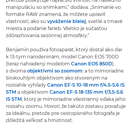
pretože poskytuje najväčšiu voľnosť na následnú
manipuláciu so snímkami,“ dodáva. „Snímanie vo
formáte RAW znamená, že môžete upraviť
vlastnosti, ako sú
vyváženie bielej
, svetlé a tmavé
miesta a podanie farieb. Všetko je súčasťou
zdôrazňovania sezónnej atmosféry.“
Benjamin používa fotoaparát, ktorý dostal ako dar
k 13-tym narodeninám, model Canon EOS 700D
(teraz nahradený modelom
Canon EOS 850D
),
s dvoma
objektívmi so zoomom
: a to mimoriadne
širokouhlým objektívom ako stvoreným na
rozsiahle výhľady
Canon EF-S 10-18 mm f/4.5-5.6 IS
STM
a objektívom
Canon EF-S 18-135 mm f/3.5-5.6
IS STM
, ktorý je mimoriadne všestranný vďaka jeho
rozsahu zoomu. Hovorí, že takúto zostavu považuje
za ideálnu, pretože pre cestopisného fotografa je
dôležitá veľkosť a hmotnosť.