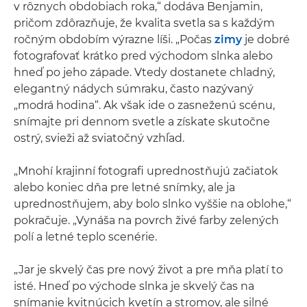
v rôznych obdobiach roka,“ dodáva Benjamin,
pričom zdôrazňuje, že kvalita svetla sa s každým
ročným obdobím výrazne líši. „Počas
zimy
je dobré
fotografovať krátko pred východom slnka alebo
hneď po jeho západe. Vtedy dostanete chladný,
elegantný nádych súmraku, často nazývaný
„modrá hodina“. Ak však ide o zasneženú scénu,
snímajte pri dennom svetle a získate skutočne
ostrý, svieži až sviatočný vzhľad.
„Mnohí krajinní fotografi uprednostňujú začiatok
alebo koniec dňa pre letné snímky, ale ja
uprednostňujem, aby bolo slnko vyššie na oblohe,“
pokračuje. „Vynáša na povrch živé farby zelených
polí a letné teplo scenérie.
„Jar je skvelý čas pre nový život a pre mňa platí to
isté. Hneď po východe slnka je skvelý čas na
snímanie kvitnúcich kvetín a stromov, ale silné