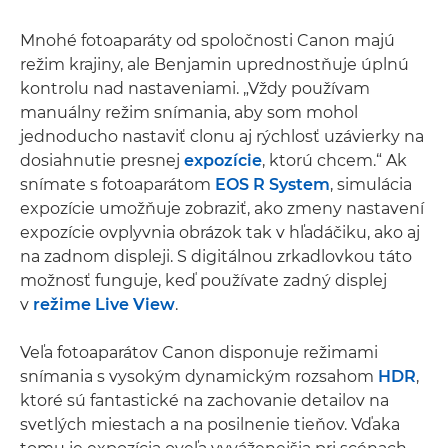
Mnohé fotoaparáty od spoločnosti Canon majú
režim krajiny, ale Benjamin uprednostňuje úplnú
kontrolu nad nastaveniami. „Vždy používam
manuálny režim snímania, aby som mohol
jednoducho nastaviť clonu aj rýchlosť uzávierky na
dosiahnutie presnej
expozície
, ktorú chcem.“ Ak
snímate s fotoaparátom
EOS R System
, simulácia
expozície umožňuje zobraziť, ako zmeny nastavení
expozície ovplyvnia obrázok tak v hľadáčiku, ako aj
na zadnom displeji. S digitálnou zrkadlovkou táto
možnosť funguje, keď používate zadný displej
v
režime Live View
.
Veľa fotoaparátov Canon disponuje režimami
snímania s vysokým dynamickým rozsahom
HDR
,
ktoré sú fantastické na zachovanie detailov na
svetlých miestach a na posilnenie tieňov. Vďaka