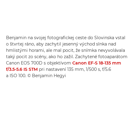
Benjamin na svojej fotografickej ceste do Slovinska vstal
o štvrtej ráno, aby zachytil jesenný východ slnka nad
hmlistými horami, ale mal pocit, že snímka nevyvolávala
taký pocit zo scény, ako ho zažil. Zachytené fotoaparátom
Canon EOS 700D s objektívom
Canon EF-S 18-135 mm
f/3.5-5.6 IS STM
pri nastavení 135 mm, 1/500 s, f/5.6
a ISO 100. © Benjamin Hegyi