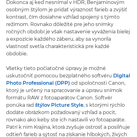
Dokonca aj keď nesnímal v HDR, Benjaminovým
osobným štýlom je pridať výraznosť farieb a zvýšiť
kontrast, čím dosiahne vzhľad spojený s týmto
režimom. Rovnako dôležité pre jeho snímky
ročných období je však nastavenie vyváženia bielej
a expozície každého záberu, aby sa vynorila
vlastnosť svetla charakteristická pre každé
obdobie.
Všetky tieto počiatočné úpravy je možné
uskutočniť pomocou bezplatného softvéru
Digital
Photo Professional (DPP)
od spoločnosti Canon,
ktorý je určený na spracovanie a úpravu snímok
formátu RAW z fotoaparátov Canon. Softvér
ponúka rad
štýlov Picture Style
, s ktorými rýchlo
dodáte obrázkom požadovaný vzhľad a pocit,
rovnako ako keby ste ich nastavili vo fotoaparáte.
Patrí k nim Krajina, ktorá zvyšuje ostrosť a posilňuje
odtieň farieb a sýtosť na získanie hlbokých, živých