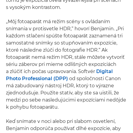
tomu je expozícia oveľa vyváženejšia pri scénach
s vysokým kontrastom.
„Môj fotoaparát má režim scény s ovládaním
snímania v protisvetle HDR,“ hovorí Benjamin. „Pri
každom stlačení spúšte fotoaparát zaznamená tri
samostatné snímky so stupňovaním expozície,
ktoré následne zlúči do fotografie HDR.“ Ak
fotoaparát nemá režim HDR, stále môžete vytvoriť
sériu záberov pri mierne odlišných expozíciách
a zlúčiť ich počas upravovania. Softvér
Digital
Photo Professional (DPP)
od spoločnosti Canon
má zabudovaný nástroj HDR, ktorý to výrazne
zjednodušuje. Použite statív, aby ste sa uistili, že
medzi po sebe nasledujúcimi expozíciami nedôjde
k pohybu fotoaparátu.
Keď snímate v noci alebo pri slabom osvetlení,
Benjamin odporúča používať dlhé expozície, aby