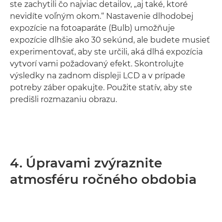
ste zachytili čo najviac detailov, „aj také, ktoré
nevidíte voľným okom.“ Nastavenie dlhodobej
expozície na fotoaparáte (Bulb) umožňuje
expozície dlhšie ako 30 sekúnd, ale budete musieť
experimentovať, aby ste určili, aká dlhá expozícia
vytvorí vami požadovaný efekt. Skontrolujte
výsledky na zadnom displeji LCD a v prípade
potreby záber opakujte. Použite statív, aby ste
predišli rozmazaniu obrazu.
4. Úpravami zvýraznite
atmosféru ročného obdobia