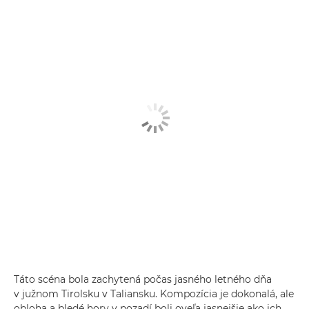
Táto scéna bola zachytená počas jasného letného dňa
v južnom Tirolsku v Taliansku. Kompozícia je dokonalá, ale
obloha a bledé hory v pozadí boli oveľa jasnejšie ako ich