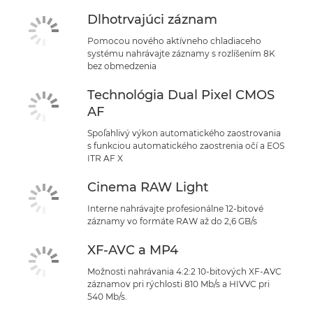
Dlhotrvajúci záznam
Pomocou nového aktívneho chladiaceho
systému nahrávajte záznamy s rozlíšením 8K
bez obmedzenia
Technológia Dual Pixel CMOS
AF
Spoľahlivý výkon automatického zaostrovania
s funkciou automatického zaostrenia očí a EOS
ITR AF X
Cinema RAW Light
Interne nahrávajte profesionálne 12-bitové
záznamy vo formáte RAW až do 2,6 GB/s
XF-AVC a MP4
Možnosti nahrávania 4:2:2 10-bitových XF-AVC
záznamov pri rýchlosti 810 Mb/s a HIVVC pri
540 Mb/s.