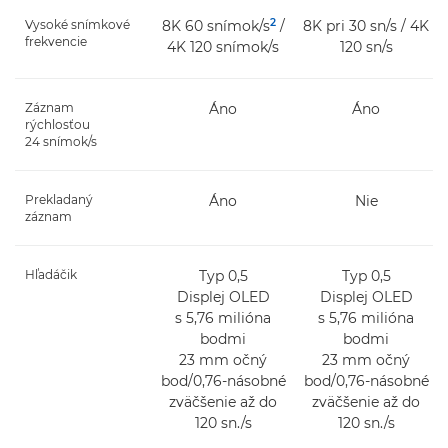
2
Vysoké snímkové
8K 60 snímok/s
/
8K pri 30 sn/s / 4K
frekvencie
4K 120 snímok/s
120 sn/s
Záznam
Áno
Áno
rýchlosťou
24 snímok/s
Prekladaný
Áno
Nie
záznam
Hľadáčik
Typ 0,5
Typ 0,5
Displej OLED
Displej OLED
s 5,76 milióna
s 5,76 milióna
bodmi
bodmi
23 mm očný
23 mm očný
bod/0,76-násobné
bod/0,76-násobné
zväčšenie až do
zväčšenie až do
120 sn./s
120 sn./s