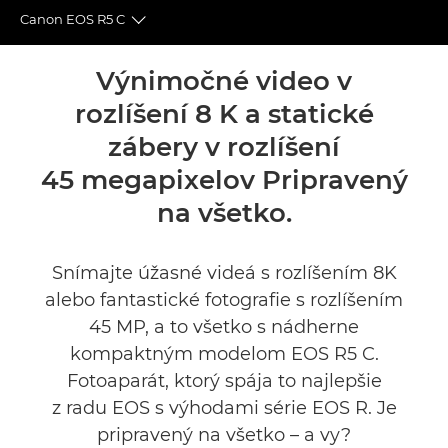
Canon EOS R5 C
Toggle breadcrumbs
Prehľad
Výnimočné video v
rozlíšení 8 K a statické
Technické parametre
zábery v rozlíšení
Galéria
45 megapixelov Pripravený
na všetko.
Príslušenstvo
Recenzie
Snímajte úžasné videá s rozlíšením 8K
alebo fantastické fotografie s rozlíšením
Podpora
45 MP, a to všetko s nádherne
kompaktným modelom EOS R5 C.
Fotoaparát, ktorý spája to najlepšie
z radu EOS s výhodami série EOS R. Je
pripravený na všetko – a vy?