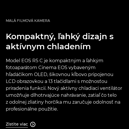
MALÁ FILMOVÁ KAMERA
Kompaktný, ľahký dizajn s
aktívnym chladením
Model EOS R5 C je kompaktným a ľahkým
fotoaparátom Cinema EOS vybaveným
hľadáčikom OLED, šikovnou kĺbovo pripojenou
LCD obrazovkou a 13 tlačidlami s možnosťou
priradenia funkcií. Nový aktívny chladiaci ventilátor
umožňuje dlhotrvajúce nahrávanie, zatiaľ čo telo
z odolnej zliatiny horčíka mu zaručuje odolnosť na
profesionálne použitie.
Zistite viac
