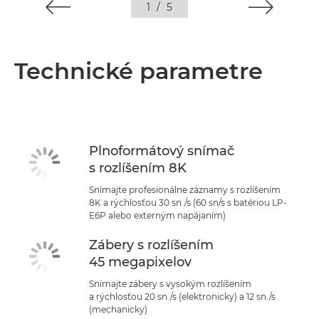
1
/
5
Technické parametre
Plnoformátový snímač
s rozlíšením 8K
Snímajte profesionálne záznamy s rozlíšením
8K a rýchlosťou 30 sn./s (60 sn/s s batériou LP-
E6P alebo externým napájaním)
Zábery s rozlíšením
45 megapixelov
Snímajte zábery s vysokým rozlíšením
a rýchlosťou 20 sn./s (elektronicky) a 12 sn./s
(mechanicky)