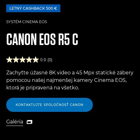
LETNÝ CASHBACK 500 €
SYSTÉM CINEMA EOS
CANON
EOS R5 C
0.0
(0)
Zachyťte úžasné 8K video a 45 Mpx statické zábery
pomocou našej najmenšej kamery Cinema EOS,
ktorá je pripravená na všetko.
KONTAKTUJTE SPOLOČNOSŤ CANON
Galéria

Galéria