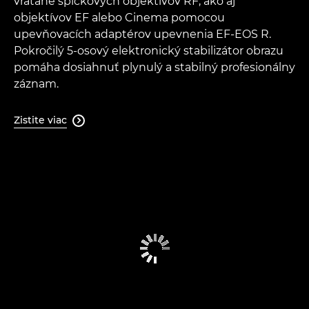
vrátane špičkových objektívov RF, ako aj
objektívov EF alebo Cinema pomocou
upevňovacích adaptérov upevnenia EF-EOS R.
Pokročilý 5-osový elektronický stabilizátor obrazu
pomáha dosiahnuť plynulý a stabilný profesionálny
záznam.
Zistite viac
