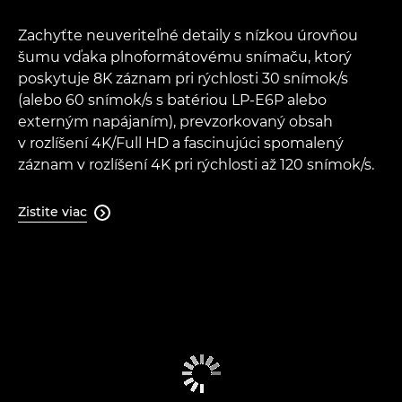
Zachyťte neuveriteľné detaily s nízkou úrovňou
šumu vďaka plnoformátovému snímaču, ktorý
poskytuje 8K záznam pri rýchlosti 30 snímok/s
(alebo 60 snímok/s s batériou LP-E6P alebo
externým napájaním), prevzorkovaný obsah
v rozlíšení 4K/Full HD a fascinujúci spomalený
záznam v rozlíšení 4K pri rýchlosti až 120 snímok/s.
Zistite viac
