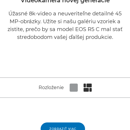
Videokamera novej generácie
Úžasné 8k-video a neuveriteľne detailné 45
MP-obrázky. Užite si našu galériu vzoriek a
zistite, prečo by sa model EOS R5 C mal stať
stredobodom vašej ďalšej produkcie.
Rozloženie
Set tiled view
Set masonry view
ZOBRAZIŤ VIAC