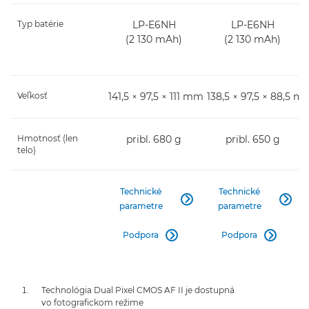
Typ batérie
LP-E6NH
LP-E6NH
(2 130 mAh)
(2 130 mAh)
Veľkosť
141,5 × 97,5 × 111 mm
138,5 × 97,5 × 88,5 m
Hmotnosť (len
pribl. 680 g
pribl. 650 g
telo)
Technické
Technické


parametre
parametre
Podpora
Podpora


Technológia Dual Pixel CMOS AF II je dostupná
vo fotografickom režime