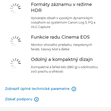
Formáty záznamu v režime
HDR
Vytvárajte obsah s vysokým dynamickým
rozsahom so systémom Canon Log 3, PQ a
HLG Capture
Funkcie radu Cinema EOS
Monitor vlnového priebehu, nesprávnych
farieb, časový kód a ďalšie
Odolný a kompaktný dizajn
Kompaktné a ľahké telo (680 g) s odolnosťou
voči prachu a vlhkosti
Zobraziť úplné technické parametre

Získať podporu
