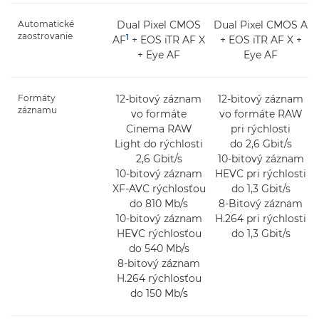
Automatické
Dual Pixel CMOS
Dual Pixel CMOS AF I
zaostrovanie
1
AF
+ EOS iTR AF X
+ EOS iTR AF X +
+ Eye AF
Eye AF
Formáty
12-bitový záznam
12-bitový záznam
záznamu
vo formáte
vo formáte RAW
Cinema RAW
pri rýchlosti
Light do rýchlosti
do 2,6 Gbit/s
2,6 Gbit/s
10-bitový záznam
10-bitový záznam
HEVC pri rýchlosti
XF-AVC rýchlosťou
do 1,3 Gbit/s
do 810 Mb/s
8-Bitový záznam
10-bitový záznam
H.264 pri rýchlosti
HEVC rýchlosťou
do 1,3 Gbit/s
do 540 Mb/s
8-bitový záznam
H.264 rýchlosťou
do 150 Mb/s