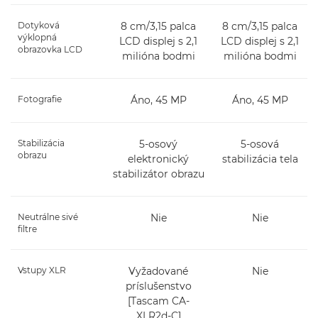
Dotyková
8 cm/3,15 palca
8 cm/3,15 palca
výklopná
LCD displej s 2,1
LCD displej s 2,1
obrazovka LCD
milióna bodmi
milióna bodmi
Fotografie
Áno, 45 MP
Áno, 45 MP
Stabilizácia
5-osový
5-osová
obrazu
elektronický
stabilizácia tela
stabilizátor obrazu
Neutrálne sivé
Nie
Nie
filtre
Vstupy XLR
Vyžadované
Nie
príslušenstvo
[Tascam CA-
XLR2d-C]