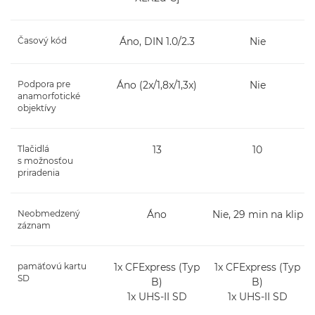
Časový kód
Áno, DIN 1.0/2.3
Nie
Podpora pre
Áno (2x/1,8x/1,3x)
Nie
anamorfotické
objektívy
Tlačidlá
13
10
s možnosťou
priradenia
Neobmedzený
Áno
Nie, 29 min na klip
záznam
pamäťovú kartu
1x CFExpress (Typ
1x CFExpress (Typ
SD
B)
B)
1x UHS-II SD
1x UHS-II SD