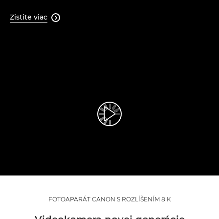
Zistite viac

Prehrať video
FOTOAPARÁT CANON S ROZLÍŠENÍM 8 K