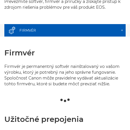
Prevezmite softvér, firmvér a príručky a získajte prístup k
zdrojom riešenia problémov pre váš produkt EOS.
FIRMVÉR
+
Firmvér
Firmvér je permanentný softvér nainštalovaný vo vašom
výrobku, ktorý je potrebný na jeho správne fungovanie.
Spoločnosť Canon môže pravidelne vydávať aktualizácie
tohto firmvéru, ktoré si budete môcť prevziať nižšie.
Užitočné prepojenia