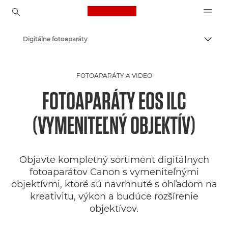
Canon Logo, back to ho
Digitálne fotoaparáty
Prepn
Canon
FOTOAPARÁTY A VIDEO
FOTOAPARÁTY EOS ILC
(VYMENITEĽNÝ OBJEKTÍV)
Objavte kompletný sortiment digitálnych
fotoaparátov Canon s vymeniteľnými
objektívmi, ktoré sú navrhnuté s ohľadom na
kreativitu, výkon a budúce rozšírenie
objektívov.