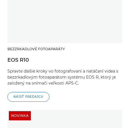
BEZZRKADLOVÉ FOTOAPARÁTY
EOS R10
Spravte ďalšie kroky vo fotografovaní a natáčaní videa s
bezzrkadlovým fotoaparátom systému EOS R, ktorý je
založený na snímači veľkosti APS-C.
NÁJSŤ PREDAJCU
NOVINKA