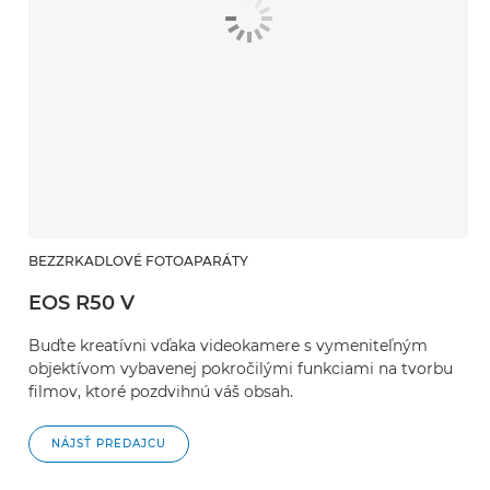
BEZZRKADLOVÉ FOTOAPARÁTY
EOS R50 V
Buďte kreatívni vďaka videokamere s vymeniteľným
objektívom vybavenej pokročilými funkciami na tvorbu
filmov, ktoré pozdvihnú váš obsah.
NÁJSŤ PREDAJCU