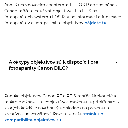
Áno. S upevňovacím adaptérom EF-EOS R od spoločnosti
Canon môžete používať objektívy EF a EF-S na
fotoaparátoch systému EOS R. Viac informácií o funkciách
fotoaparátov a kompatibilite objektívov
nájdete tu
.
Aké typy objektívov sú k dispozícii pre
fotoaparáty Canon DILC?
Ponuka objektívov Canon RF a RF-S zahŕňa širokouhlé a
makro možnosti, teleobjektívy a možnosti s priblížením, z
ktorých každý je navrhnutý s ohľadom na presnosť a
kreatívnu univerzálnosť. Pozrite si našu
stránku o
kompatibilite objektívov tu
.