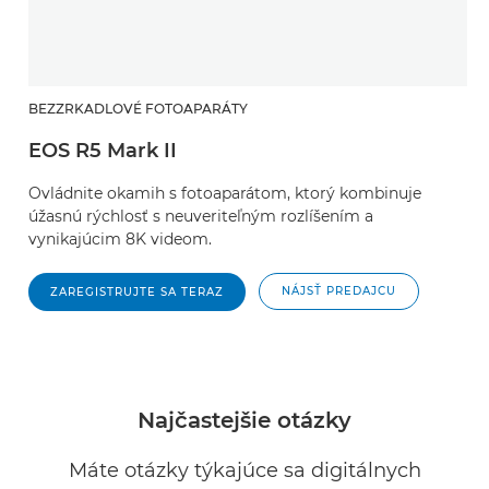
BEZZRKADLOVÉ FOTOAPARÁTY
EOS R5 Mark II
Ovládnite okamih s fotoaparátom, ktorý kombinuje
úžasnú rýchlosť s neuveriteľným rozlíšením a
vynikajúcim 8K videom.
NÁJSŤ PREDAJCU
ZAREGISTRUJTE SA TERAZ
Najčastejšie otázky
Máte otázky týkajúce sa digitálnych