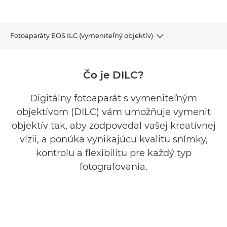
Fotoaparáty EOS ILC (vymeniteľný objektív)
Prezrite si ponuku
Čo je DILC?
Vyhľadávač fotoaparátov
Digitálny fotoaparát s vymeniteľným
objektívom (DILC) vám umožňuje vymeniť
Naši favoriti
objektív tak, aby zodpovedal vašej kreatívnej
Často kladené otázky
vízii, a ponúka vynikajúcu kvalitu snímky,
kontrolu a flexibilitu pre každý typ
Podpora
fotografovania.