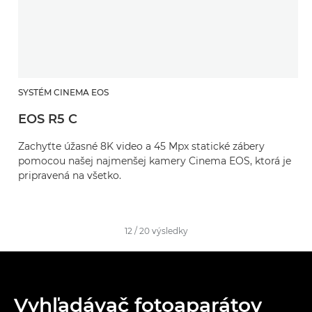
SYSTÉM CINEMA EOS
EOS R5 C
Zachyťte úžasné 8K video a 45 Mpx statické zábery
pomocou našej najmenšej kamery Cinema EOS, ktorá je
pripravená na všetko.
12
/
20
výsledky
Vyhľadávač fotoaparátov