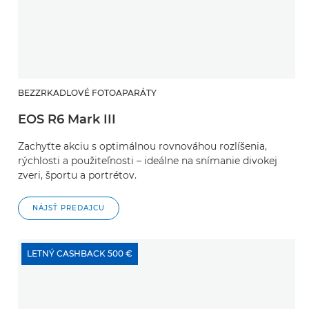
BEZZRKADLOVÉ FOTOAPARÁTY
EOS R6 Mark III
Zachyťte akciu s optimálnou rovnováhou rozlíšenia,
rýchlosti a použiteľnosti – ideálne na snímanie divokej
zveri, športu a portrétov.
NÁJSŤ PREDAJCU
LETNÝ CASHBACK 500 €