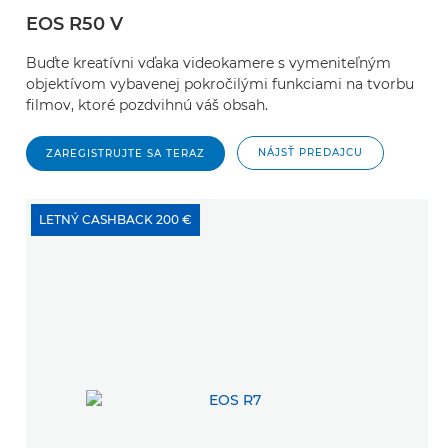
EOS R50 V
Buďte kreatívni vďaka videokamere s vymeniteľným
objektívom vybavenej pokročilými funkciami na tvorbu
filmov, ktoré pozdvihnú váš obsah.
NÁJSŤ PREDAJCU
ZAREGISTRUJTE SA TERAZ
LETNÝ CASHBACK 200 €