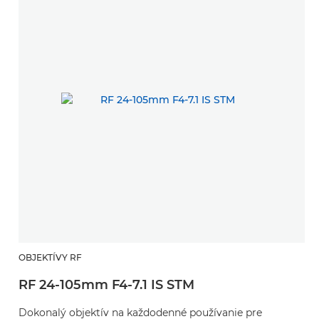
OBJEKTÍVY RF
O
RF 24-105mm F4-7.1 IS STM
R
Dokonalý objektív na každodenné používanie pre
S