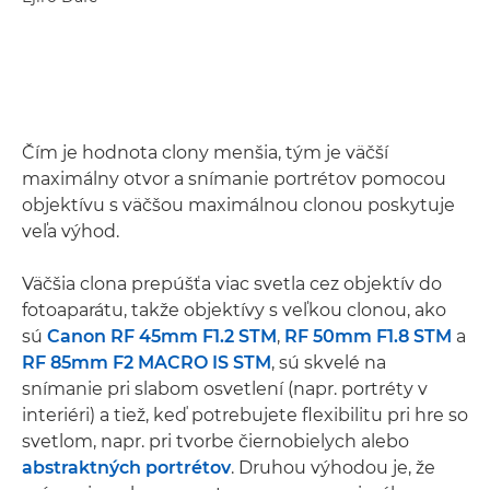
Čím je hodnota clony menšia, tým je väčší
maximálny otvor a snímanie portrétov pomocou
objektívu s väčšou maximálnou clonou poskytuje
veľa výhod.
Väčšia clona prepúšťa viac svetla cez objektív do
fotoaparátu, takže objektívy s veľkou clonou, ako
sú
Canon RF 45mm F1.2 STM
,
RF 50mm F1.8 STM
a
RF 85mm F2 MACRO IS STM
, sú skvelé na
snímanie pri slabom osvetlení (napr. portréty v
interiéri) a tiež, keď potrebujete flexibilitu pri hre so
svetlom, napr. pri tvorbe čiernobielych alebo
abstraktných portrétov
. Druhou výhodou je, že