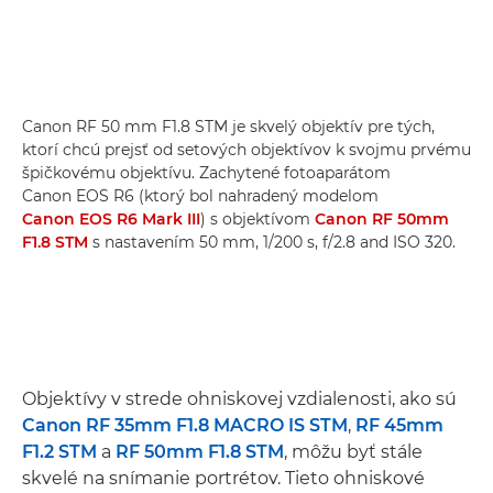
Canon RF 50 mm F1.8 STM je skvelý objektív pre tých,
ktorí chcú prejsť od setových objektívov k svojmu prvému
špičkovému objektívu. Zachytené fotoaparátom
Canon EOS R6 (ktorý bol nahradený modelom
Canon EOS R6 Mark III
) s objektívom
Canon RF 50mm
F1.8 STM
s nastavením 50 mm, 1/200 s, f/2.8 and ISO 320.
Objektívy v strede ohniskovej vzdialenosti, ako sú
Canon RF 35mm F1.8 MACRO IS STM
,
RF 45mm
F1.2 STM
a
RF 50mm F1.8 STM
, môžu byť stále
skvelé na snímanie portrétov. Tieto ohniskové