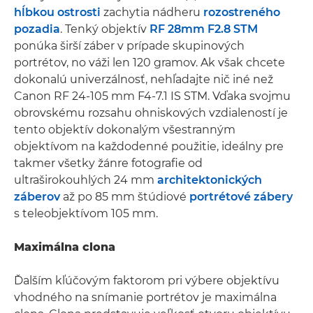
hĺbkou ostrosti
zachytia nádheru
rozostreného
pozadia
. Tenký objektív
RF 28mm F2.8 STM
ponúka širší záber v prípade skupinových
portrétov, no váži len 120 gramov. Ak však chcete
dokonalú univerzálnosť, nehľadajte nič iné než
Canon RF 24-105 mm F4-7.1 IS STM. Vďaka svojmu
obrovskému rozsahu ohniskových vzdialeností je
tento objektív dokonalým všestranným
objektívom na každodenné použitie, ideálny pre
takmer všetky žánre fotografie od
ultraširokouhlých 24 mm
architektonických
záberov
až po 85 mm štúdiové
portrétové zábery
s teleobjektívom 105 mm.
Maximálna clona
Ďalším kľúčovým faktorom pri výbere objektívu
vhodného na snímanie portrétov je maximálna