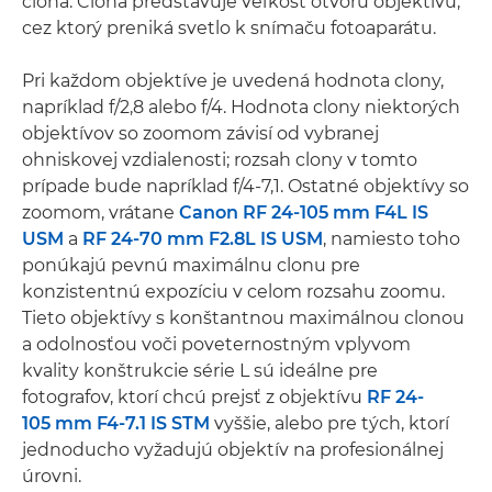
clona. Clona predstavuje veľkosť otvoru objektívu,
cez ktorý preniká svetlo k snímaču fotoaparátu.
Pri každom objektíve je uvedená hodnota clony,
napríklad f/2,8 alebo f/4. Hodnota clony niektorých
objektívov so zoomom závisí od vybranej
ohniskovej vzdialenosti; rozsah clony v tomto
prípade bude napríklad f/4-7,1. Ostatné objektívy so
zoomom, vrátane
Canon RF 24-105 mm F4L IS
USM
a
RF 24-70 mm F2.8L IS USM
, namiesto toho
ponúkajú pevnú maximálnu clonu pre
konzistentnú expozíciu v celom rozsahu zoomu.
Tieto objektívy s konštantnou maximálnou clonou
a odolnosťou voči poveternostným vplyvom
kvality konštrukcie série L sú ideálne pre
fotografov, ktorí chcú prejsť z objektívu
RF 24-
105 mm F4-7.1 IS STM
vyššie, alebo pre tých, ktorí
jednoducho vyžadujú objektív na profesionálnej
úrovni.