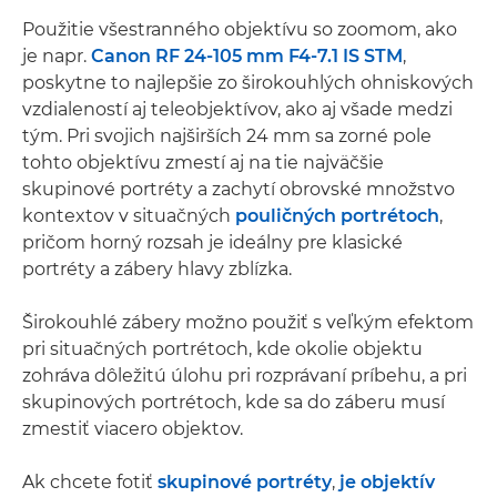
Použitie všestranného objektívu so zoomom, ako
je napr.
Canon RF 24-105 mm F4-7.1 IS STM
,
poskytne to najlepšie zo širokouhlých ohniskových
vzdialeností aj teleobjektívov, ako aj všade medzi
tým. Pri svojich najširších 24 mm sa zorné pole
tohto objektívu zmestí aj na tie najväčšie
skupinové portréty a zachytí obrovské množstvo
kontextov v situačných
pouličných portrétoch
,
pričom horný rozsah je ideálny pre klasické
portréty a zábery hlavy zblízka.
Širokouhlé zábery možno použiť s veľkým efektom
pri situačných portrétoch, kde okolie objektu
zohráva dôležitú úlohu pri rozprávaní príbehu, a pri
skupinových portrétoch, kde sa do záberu musí
zmestiť viacero objektov.
Ak chcete fotiť
skupinové portréty
,
je objektív