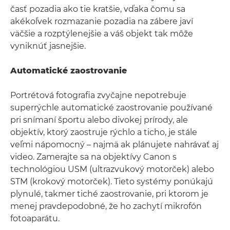
časť pozadia ako tie kratšie, vďaka čomu sa
akékoľvek rozmazanie pozadia na zábere javí
väčšie a rozptýlenejšie a váš objekt tak môže
vyniknúť jasnejšie.
Automatické zaostrovanie
Portrétová fotografia zvyčajne nepotrebuje
superrýchle automatické zaostrovanie používané
pri snímaní športu alebo divokej prírody, ale
objektív, ktorý zaostruje rýchlo a ticho, je stále
veľmi nápomocný – najmä ak plánujete nahrávať aj
video. Zamerajte sa na objektívy Canon s
technológiou USM (ultrazvukový motorček) alebo
STM (krokový motorček). Tieto systémy ponúkajú
plynulé, takmer tiché zaostrovanie, pri ktorom je
menej pravdepodobné, že ho zachytí mikrofón
fotoaparátu.