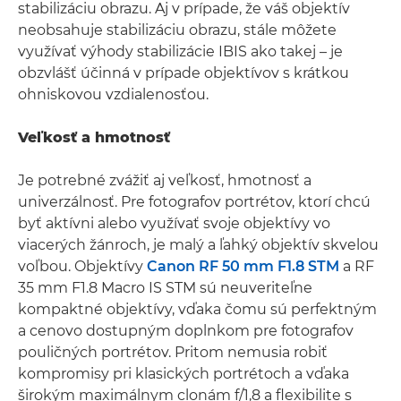
stabilizáciu obrazu. Aj v prípade, že váš objektív
neobsahuje stabilizáciu obrazu, stále môžete
využívať výhody stabilizácie IBIS ako takej – je
obzvlášť účinná v prípade objektívov s krátkou
ohniskovou vzdialenosťou.
Veľkosť a hmotnosť
Je potrebné zvážiť aj veľkosť, hmotnosť a
univerzálnosť. Pre fotografov portrétov, ktorí chcú
byť aktívni alebo využívať svoje objektívy vo
viacerých žánroch, je malý a ľahký objektív skvelou
voľbou. Objektívy
Canon RF 50 mm F1.8 STM
a RF
35 mm F1.8 Macro IS STM sú neuveriteľne
kompaktné objektívy, vďaka čomu sú perfektným
a cenovo dostupným doplnkom pre fotografov
pouličných portrétov. Pritom nemusia robiť
kompromisy pri klasických portrétoch a vďaka
širokým maximálnym clonám f/1,8 a flexibilite s