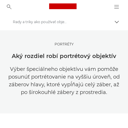
Canon Logo, back to ho
Rady a triky ako používať objektív na výšku
Prepn
Canon
Inšpirujte sa | Tipy na fotografovanie, tlač a návody pre kupujúcich
PORTRÉTY
Rady a techniky fotografovania a tlače
Aký rozdiel robí portrétový objektív
Výber špeciálneho objektívu vám pomôže
posunúť portrétovanie na vyššiu úroveň, od
záberov hlavy, ktoré vypĺňajú celý záber, až
po širokouhlé zábery z prostredia.