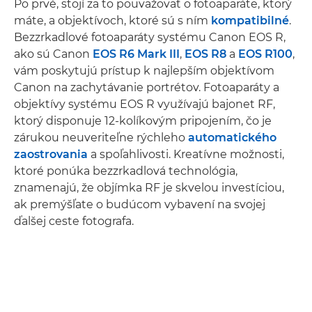
Po prvé, stojí za to pouvažovať o fotoaparáte, ktorý
máte, a objektívoch, ktoré sú s ním
kompatibilné
.
Bezzrkadlové fotoaparáty systému Canon EOS R,
ako sú Canon
EOS R6 Mark III
,
EOS R8
a
EOS R100
,
vám poskytujú prístup k najlepším objektívom
Canon na zachytávanie portrétov. Fotoaparáty a
objektívy systému EOS R využívajú bajonet RF,
ktorý disponuje 12-kolíkovým pripojením, čo je
zárukou neuveriteľne rýchleho
automatického
zaostrovania
a spoľahlivosti. Kreatívne možnosti,
ktoré ponúka bezzrkadlová technológia,
znamenajú, že objímka RF je skvelou investíciou,
ak premýšľate o budúcom vybavení na svojej
ďalšej ceste fotografa.