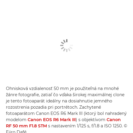
Ohnisková vzdialenosť 50 mm je použiteľná na mnohé
žánre fotografie, zatiaľ čo vďaka širokej maximálnej clone
je tento fotoaparát ideálny na dosiahnutie jemného
rozostrenia pozadia pri portrétoch. Zachytené
fotoaparátom Canon EOS R6 Mark III (ktorý bol nahradený
modelom
Canon EOS R6 Mark III
) s objektívom
Canon
RF 50 mm F1.8 STM
s nastavením 1/125 s, f/1.8 a ISO 1250. ©
Ejiro Dafé