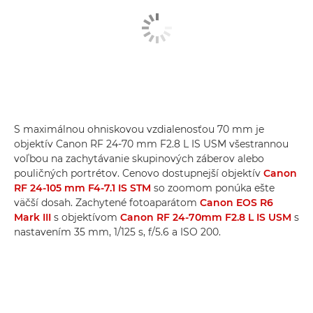
S maximálnou ohniskovou vzdialenosťou 70 mm je
objektív Canon RF 24-70 mm F2.8 L IS USM všestrannou
voľbou na zachytávanie skupinových záberov alebo
pouličných portrétov. Cenovo dostupnejší objektív
Canon
RF 24-105 mm F4-7.1 IS STM
so zoomom ponúka ešte
väčší dosah. Zachytené fotoaparátom
Canon EOS R6
Mark III
s objektívom
Canon RF 24-70mm F2.8 L IS USM
s
nastavením 35 mm, 1/125 s, f/5.6 a ISO 200.