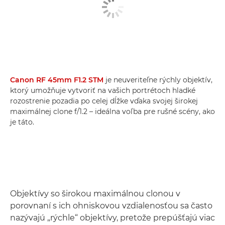
Canon RF 45mm F1.2 STM
je neuveriteľne rýchly objektív,
ktorý umožňuje vytvoriť na vašich portrétoch hladké
rozostrenie pozadia po celej dĺžke vďaka svojej širokej
maximálnej clone f/1.2 – ideálna voľba pre rušné scény, ako
je táto.
Objektívy so širokou maximálnou clonou v
porovnaní s ich ohniskovou vzdialenosťou sa často
nazývajú „rýchle“ objektívy, pretože prepúšťajú viac