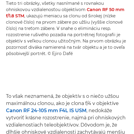
Tieto tri obrázky, všetky nasnímané s rovnakou
ohniskovou vzdialenosťou objektívom
Canon RF 50 mm
f/1.8 STM
, ukazujú meniacu sa clonu od širokej (nízke
clonové číslo) na prvom zábere po užšiu (vyššie clonové
číslo) na treťom zábere. V snahe o elimináciu resp.
rozostrenie rušivého pozadia na portrétnej fotografii je
objektív s veľkou clonou užitočným. Na prvom obrázku je
pozornosť diváka namierená na tvár objektu a je to oveľa
pôsobivejší portrét. © Ejiro Dafé
To však neznamená, že objektív s o niečo užšou
maximálnou clonou, ako je clona f/4 v objektíve
Canon RF 24-105 mm F4L IS USM
, nedokáže
vytvoriť krásne rozostrenie, najmä pri ohniskových
vzdialenostiach teleobjektívov. Dôvodom je, že
dlhšie ohniskové vzdialenosti zachytávajú menšiu