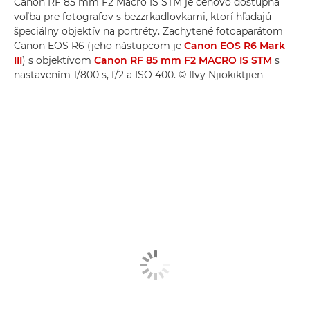
Canon RF 85 mm F2 Macro IS STM je cenovo dostupná
voľba pre fotografov s bezzrkadlovkami, ktorí hľadajú
špeciálny objektív na portréty. Zachytené fotoaparátom
Canon EOS R6 (jeho nástupcom je
Canon EOS R6 Mark
III
) s objektívom
Canon RF 85 mm F2 MACRO IS STM
s
nastavením 1/800 s, f/2 a ISO 400. © Ilvy Njiokiktjien