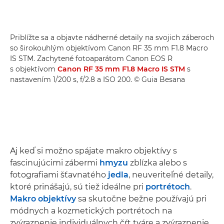
Priblížte sa a objavte nádherné detaily na svojich záberoch
so širokouhlým objektívom Canon RF 35 mm F1.8 Macro
IS STM. Zachytené fotoaparátom Canon EOS R
s objektívom
Canon RF 35 mm F1.8 Macro IS STM
s
nastavením 1/200 s, f/2.8 a ISO 200. © Guia Besana
Aj keď si možno spájate makro objektívy s
fascinujúcimi zábermi
hmyzu
zblízka alebo s
fotografiami šťavnatého
jedla
, neuveriteľné detaily,
ktoré prinášajú, sú tiež ideálne pri
portrétoch
.
Makro objektívy
sa skutočne bežne používajú pri
módnych a kozmetických portrétoch na
zvýraznenie individuálnych čŕt tváre a zvýraznenie