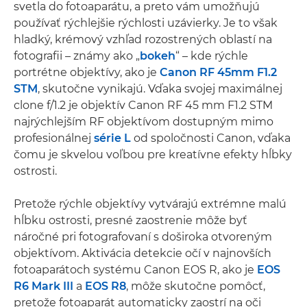
svetla do fotoaparátu, a preto vám umožňujú
používať rýchlejšie rýchlosti uzávierky. Je to však
hladký, krémový vzhľad rozostrených oblastí na
fotografii – známy ako „
bokeh
“ – kde rýchle
portrétne objektívy, ako je
Canon RF 45mm F1.2
STM
, skutočne vynikajú. Vďaka svojej maximálnej
clone f/1.2 je objektív Canon RF 45 mm F1.2 STM
najrýchlejším RF objektívom dostupným mimo
profesionálnej
série L
od spoločnosti Canon, vďaka
čomu je skvelou voľbou pre kreatívne efekty hĺbky
ostrosti.
Pretože rýchle objektívy vytvárajú extrémne malú
hĺbku ostrosti, presné zaostrenie môže byť
náročné pri fotografovaní s doširoka otvoreným
objektívom. Aktivácia detekcie očí v najnovších
fotoaparátoch systému Canon EOS R, ako je
EOS
R6 Mark III
a
EOS R8
, môže skutočne pomôcť,
pretože fotoaparát automaticky zaostrí na oči