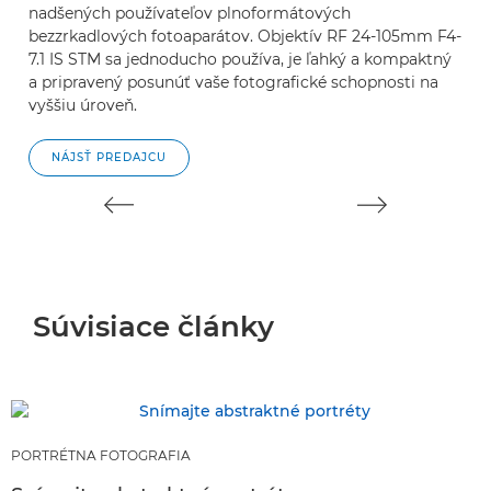
nadšených používateľov plnoformátových
sn
bezzrkadlových fotoaparátov. Objektív RF 24-105mm F4-
hy
7.1 IS STM sa jednoducho používa, je ľahký a kompaktný
a pripravený posunúť vaše fotografické schopnosti na
vyššiu úroveň.
NÁJSŤ PREDAJCU
Súvisiace články
PORTRÉTNA FOTOGRAFIA