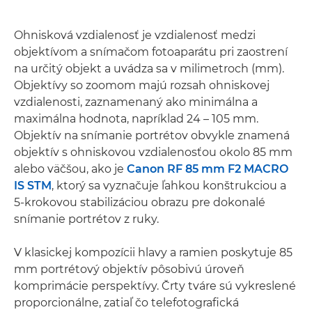
Ohnisková vzdialenosť je vzdialenosť medzi
objektívom a snímačom fotoaparátu pri zaostrení
na určitý objekt a uvádza sa v milimetroch (mm).
Objektívy so zoomom majú rozsah ohniskovej
vzdialenosti, zaznamenaný ako minimálna a
maximálna hodnota, napríklad 24 – 105 mm.
Objektív na snímanie portrétov obvykle znamená
objektív s ohniskovou vzdialenosťou okolo 85 mm
alebo väčšou, ako je
Canon RF 85 mm F2 MACRO
IS STM
, ktorý sa vyznačuje ľahkou konštrukciou a
5-krokovou stabilizáciou obrazu pre dokonalé
snímanie portrétov z ruky.
V klasickej kompozícii hlavy a ramien poskytuje 85
mm portrétový objektív pôsobivú úroveň
komprimácie perspektívy. Črty tváre sú vykreslené
proporcionálne, zatiaľ čo telefotografická