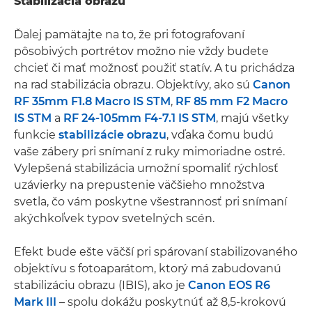
Stabilizácia obrazu
Ďalej pamätajte na to, že pri fotografovaní
pôsobivých portrétov možno nie vždy budete
chcieť či mať možnosť použiť statív. A tu prichádza
na rad stabilizácia obrazu. Objektívy, ako sú
Canon
RF 35mm F1.8 Macro IS STM
,
RF 85 mm F2 Macro
IS STM
a
RF 24-105mm F4-7.1 IS STM
, majú všetky
funkcie
stabilizácie obrazu
, vďaka čomu budú
vaše zábery pri snímaní z ruky mimoriadne ostré.
Vylepšená stabilizácia umožní spomaliť rýchlosť
uzávierky na prepustenie väčšieho množstva
svetla, čo vám poskytne všestrannosť pri snímaní
akýchkoľvek typov svetelných scén.
Efekt bude ešte väčší pri spárovaní stabilizovaného
objektívu s fotoaparátom, ktorý má zabudovanú
stabilizáciu obrazu (IBIS), ako je
Canon EOS R6
Mark III
– spolu dokážu poskytnúť až 8,5-krokovú