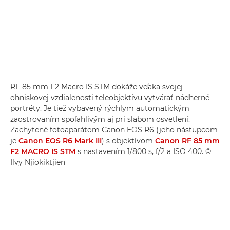
RF 85 mm F2 Macro IS STM dokáže vďaka svojej
ohniskovej vzdialenosti teleobjektívu vytvárať nádherné
portréty. Je tiež vybavený rýchlym automatickým
zaostrovaním spoľahlivým aj pri slabom osvetlení.
Zachytené fotoaparátom Canon EOS R6 (jeho nástupcom
je
Canon EOS R6 Mark III
) s objektívom
Canon RF 85 mm
F2 MACRO IS STM
s nastavením 1/800 s, f/2 a ISO 400. ©
Ilvy Njiokiktjien