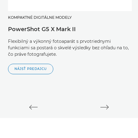
KOMPAKTNÉ DIGITÁLNE MODELY
PowerShot G5 X Mark II
B
Flexibilný a výkonný fotoaparát s prvotriednymi
E
funkciami sa postará o skvelé výsledky bez ohľadu na to,
čo práve fotografujete.
V
te
NÁJSŤ PREDAJCU
vi
j