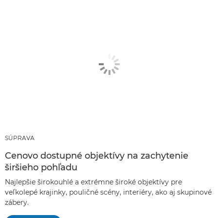
Odporúčané produkty a balíčky
INÉ TECHNIKY
SÚPRAVA
Cenovo dostupné objektívy na zachytenie
širšieho pohľadu
Najlepšie širokouhlé a extrémne široké objektívy pre
veľkolepé krajinky, pouličné scény, interiéry, ako aj skupinové
zábery.