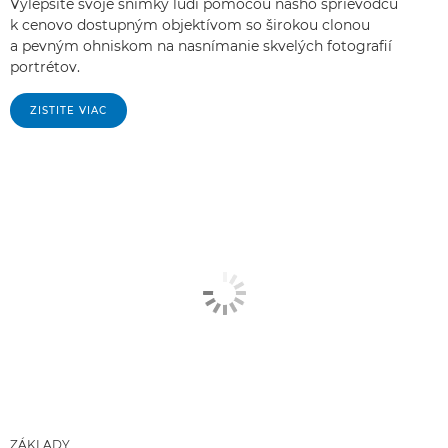
Vylepšite svoje snímky ľudí pomocou nášho sprievodcu
k cenovo dostupným objektívom so širokou clonou
a pevným ohniskom na nasnímanie skvelých fotografií
portrétov.
ZISTITE VIAC
ZÁKLADY