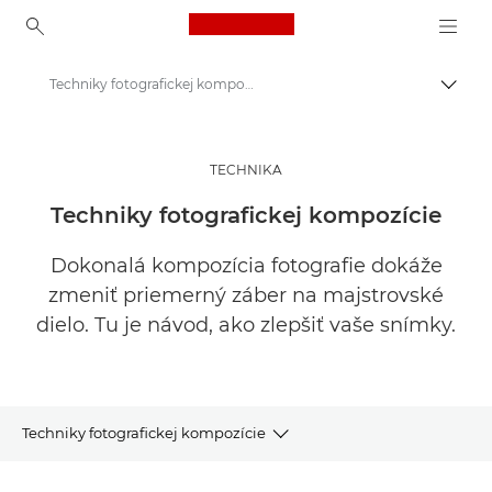
Canon Logo, back to ho
Techniky fotografickej kompozície | Inšpirujte sa
Prepn
Canon
Inšpirujte sa | Tipy na fotografovanie, tlač a návody pre kupujúcich
TECHNIKA
Rady a techniky fotografovania a tlače
Techniky fotografickej kompozície
Dokonalá kompozícia fotografie dokáže
zmeniť priemerný záber na majstrovské
dielo. Tu je návod, ako zlepšiť vaše snímky.
Techniky fotografickej kompozície
Články