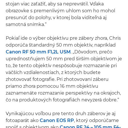
stojan viac zaťažiť, aby sa neprevrátil. Vďaka
obrazovke s premenlivým uhlom som ho mohol
presunúť do polohy, v ktorej bola viditeľná aj
samotná snímka.“
Pokiaľ ide o výber objektívu pre zábery zhora, Chris
odporúča štandardný 50 mm objektív, napríklad
Canon RF 50 mm F1,2L USM
. „Dôvodom, prečo
uprednostňujem 50 mm pred širším objektívom je
to, že tento objektív nespôsobuje rozmazanie pri
väčších vzdialenostiach, z ktorých budete
zhotovovať fotografie. Pri zhotovovaní záberu
priamo zhora pomocou 16 mm objektívu
zaznamenáte rozmazanie perspektívy na okrajoch,
čo na produktových fotografiách nevyzerá dobre.“
Vynikajúcou voľbou pre tento druh záberov je aj
fotoaparát ako
Canon EOS RP
, ktorý odporúčame
spojiť s objektívom ako
Canon RF 24 – 105 mm F4-