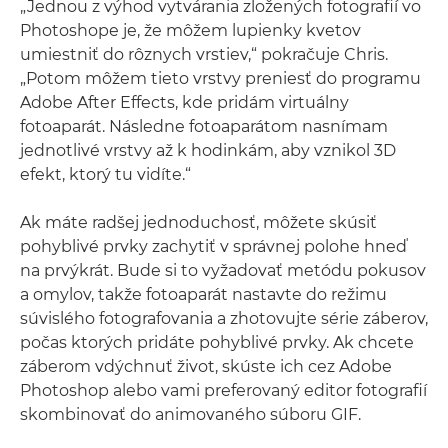
„Jednou z výhod vytvárania zložených fotografií vo
Photoshope je, že môžem lupienky kvetov
umiestniť do rôznych vrstiev,“ pokračuje Chris.
„Potom môžem tieto vrstvy preniesť do programu
Adobe After Effects, kde pridám virtuálny
fotoaparát. Následne fotoaparátom nasnímam
jednotlivé vrstvy až k hodinkám, aby vznikol 3D
efekt, ktorý tu vidíte.“
Ak máte radšej jednoduchosť, môžete skúsiť
pohyblivé prvky zachytiť v správnej polohe hneď
na prvýkrát. Bude si to vyžadovať metódu pokusov
a omylov, takže fotoaparát nastavte do režimu
súvislého fotografovania a zhotovujte série záberov,
počas ktorých pridáte pohyblivé prvky. Ak chcete
záberom vdýchnuť život, skúste ich cez Adobe
Photoshop alebo vami preferovaný editor fotografií
skombinovať do animovaného súboru GIF.