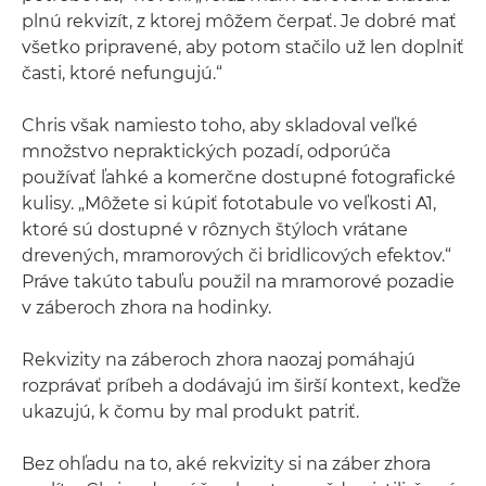
plnú rekvizít, z ktorej môžem čerpať. Je dobré mať
všetko pripravené, aby potom stačilo už len doplniť
časti, ktoré nefungujú.“
Chris však namiesto toho, aby skladoval veľké
množstvo nepraktických pozadí, odporúča
používať ľahké a komerčne dostupné fotografické
kulisy. „Môžete si kúpiť fototabule vo veľkosti A1,
ktoré sú dostupné v rôznych štýloch vrátane
drevených, mramorových či bridlicových efektov.“
Práve takúto tabuľu použil na mramorové pozadie
v záberoch zhora na hodinky.
Rekvizity na záberoch zhora naozaj pomáhajú
rozprávať príbeh a dodávajú im širší kontext, keďže
ukazujú, k čomu by mal produkt patriť.
Bez ohľadu na to, aké rekvizity si na záber zhora