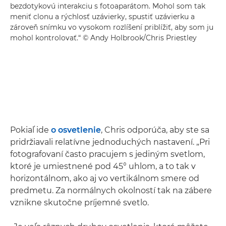
bezdotykovú interakciu s fotoaparátom. Mohol som tak
meniť clonu a rýchlosť uzávierky, spustiť uzávierku a
zároveň snímku vo vysokom rozlíšení priblížiť, aby som ju
mohol kontrolovať.“ © Andy Holbrook/Chris Priestley
Pokiaľ ide
o osvetlenie
, Chris odporúča, aby ste sa
pridržiavali relatívne jednoduchých nastavení. „Pri
fotografovaní často pracujem s jediným svetlom,
ktoré je umiestnené pod 45° uhlom, a to tak v
horizontálnom, ako aj vo vertikálnom smere od
predmetu. Za normálnych okolností tak na zábere
vznikne skutočne príjemné svetlo.