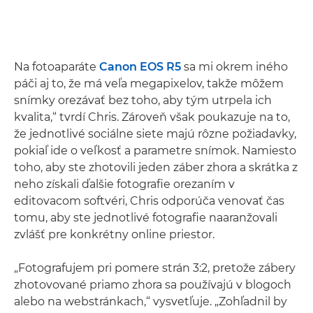
Na fotoaparáte
Canon EOS R5
sa mi okrem iného
páči aj to, že má veľa megapixelov, takže môžem
snímky orezávať bez toho, aby tým utrpela ich
kvalita,“ tvrdí Chris. Zároveň však poukazuje na to,
že jednotlivé sociálne siete majú rôzne požiadavky,
pokiaľ ide o veľkosť a parametre snímok. Namiesto
toho, aby ste zhotovili jeden záber zhora a skrátka z
neho získali ďalšie fotografie orezaním v
editovacom softvéri, Chris odporúča venovať čas
tomu, aby ste jednotlivé fotografie naaranžovali
zvlášť pre konkrétny online priestor.
„Fotografujem pri pomere strán 3:2, pretože zábery
zhotovované priamo zhora sa používajú v blogoch
alebo na webstránkach,“ vysvetľuje. „Zohľadnil by