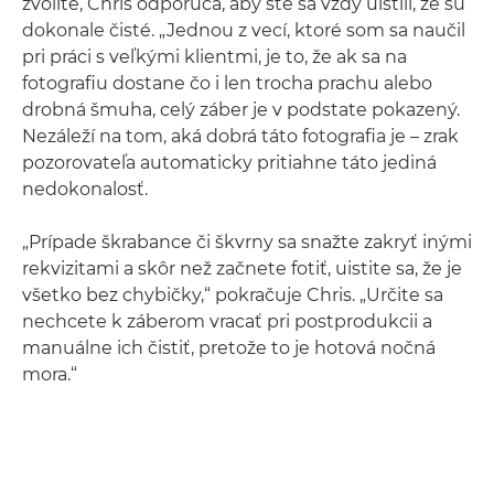
zvolíte, Chris odporúča, aby ste sa vždy uistili, že sú
dokonale čisté. „Jednou z vecí, ktoré som sa naučil
pri práci s veľkými klientmi, je to, že ak sa na
fotografiu dostane čo i len trocha prachu alebo
drobná šmuha, celý záber je v podstate pokazený.
Nezáleží na tom, aká dobrá táto fotografia je – zrak
pozorovateľa automaticky pritiahne táto jediná
nedokonalosť.
„Prípade škrabance či škvrny sa snažte zakryť inými
rekvizitami a skôr než začnete fotiť, uistite sa, že je
všetko bez chybičky,“ pokračuje Chris. „Určite sa
nechcete k záberom vracať pri postprodukcii a
manuálne ich čistiť, pretože to je hotová nočná
mora.“