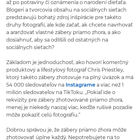
až po potraviny či oznámenia o narodení dieťaťa.
Blogeri a tvorcovia obsahu na sociálnych sieťach
predstavujú bohatý zdroj inšpirácie pre takéto
druhy fotografií, ale kde začať, ak chcete navrhovať
a aranžovať vlastné zábery priamo zhora, a ako
dosiahnuť, aby sa odlíšili od ostatných na
sociálnych sieťach?
Základom je jednoduchosť, ako hovorí komerčný
produktový a lifestylový fotograf Chris Priestley,
ktorý takéto zábery zhotovuje na plný úväzok a má
54 000 sledovateľov na
Instagrame
a viac než 1
milión sledovateľov na TikToku. „Pokiaľ ide o
rekvizity pre zábery zhotovované priamo zhora,
menej je niekedy naozaj viac, keďže rušivé pozadie
môže pokaziť celú fotografiu.“
Dobrou správou je, že zábery priamo zhora môže
zhotovovať úplne každý. Nepotrebujete na to