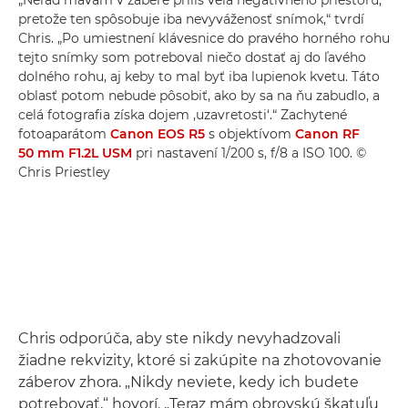
pretože ten spôsobuje iba nevyváženosť snímok,“ tvrdí
Chris. „Po umiestnení klávesnice do pravého horného rohu
tejto snímky som potreboval niečo dostať aj do ľavého
dolného rohu, aj keby to mal byť iba lupienok kvetu. Táto
oblasť potom nebude pôsobiť, ako by sa na ňu zabudlo, a
celá fotografia získa dojem ‚uzavretosti‘.“ Zachytené
fotoaparátom
Canon EOS R5
s objektívom
Canon RF
50 mm F1.2L USM
pri nastavení 1/200 s, f/8 a ISO 100. ©
Chris Priestley
Chris odporúča, aby ste nikdy nevyhadzovali
žiadne rekvizity, ktoré si zakúpite na zhotovovanie
záberov zhora. „Nikdy neviete, kedy ich budete
potrebovať,“ hovorí. „Teraz mám obrovskú škatuľu