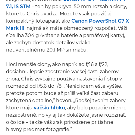
7.1, IS STM
– ten by pokrýval 50 mm rozsah a clony,
ktoré tu Chris uvádza. Môžete však použiť aj
kompaktný fotoaparát ako
Canon PowerShot G7 X
Mark III
, najmä ak máte obmedzený rozpočet. Váži
síce iba 304 g (vrátane batérie a pamäťovej karty),
ale zachytí dostatok detailov vďaka
neuveriteľnému 20,1 MP snímaču.
Hoci menšie clony, ako napríklad f/16 a f/22,
dosiahnu lepšie zaostrenie väčšej časti záberov
zhora, Chris zvyčajne používa nastavenia f-stop v
rozmedzí od f/5,6 do f/8. „Nerád idem ešte vyššie,
pretože potom bude až príliš veľká časť záberu
zachytená detailne,“ hovorí. „Radšej tvorím zábery,
ktoré majú
väčšiu hĺbku
, aby bolo pozadie mierne
nezaostrené, no vy aj tak dokážete jasne rozoznať,
o čo ide – takže váš zrak prirodzene pritiahne
hlavný predmet fotografie.“