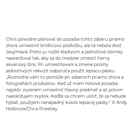
Chris pôvodne plánoval do pozadia tohto záberu priamo
zhora umiestniť bridlicovú podložku, ale tá nebola dosť
zaujímavá. Preto ju rozbil kladivom a jednotlivé úlomky
naaranžoval tak, aby sa do medzier zmestil čierny
akváriový štrk. Pri umiestňovaní a zmene polohy
jednotlivých rekvizít odporúča použiť lepiacu pásku.
„Rozhodne vám to pomôže pri záberoch priamo zhora a
fotografiách produktov. Keď už mám hotové pozadie,
najskôr zvyknem umiestniť hlavný predmet a až potom
naaranžujem zvyšok. Keďže sa chcem uistiť, že sa nebude
hýbať, použijem nenápadný kúsok lepiacej pásky.“ © Andy
Holbrook/Chris Priestley