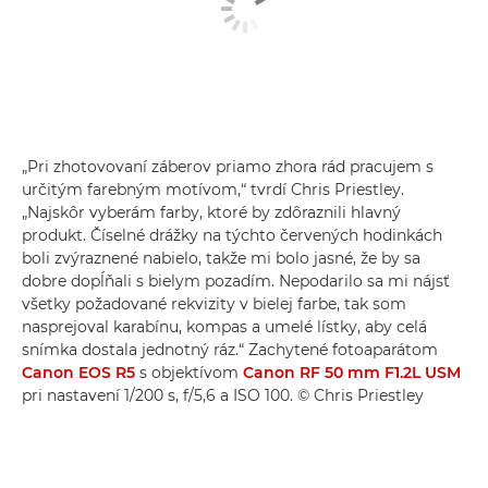
„Pri zhotovovaní záberov priamo zhora rád pracujem s
určitým farebným motívom,“ tvrdí Chris Priestley.
„Najskôr vyberám farby, ktoré by zdôraznili hlavný
produkt. Číselné drážky na týchto červených hodinkách
boli zvýraznené nabielo, takže mi bolo jasné, že by sa
dobre dopĺňali s bielym pozadím. Nepodarilo sa mi nájsť
všetky požadované rekvizity v bielej farbe, tak som
nasprejoval karabínu, kompas a umelé lístky, aby celá
snímka dostala jednotný ráz.“ Zachytené fotoaparátom
Canon EOS R5
s objektívom
Canon RF 50 mm F1.2L USM
pri nastavení 1/200 s, f/5,6 a ISO 100. © Chris Priestley