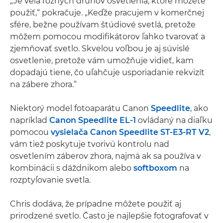
„Je veľa rôznych druhov osvetlenia, ktoré môžete
použiť,“ pokračuje. „Keďže pracujem v komerčnej
sfére, bežne používam štúdiové svetlá, pretože
môžem pomocou modifikátorov ľahko tvarovať a
zjemňovať svetlo. Skvelou voľbou je aj súvislé
osvetlenie, pretože vám umožňuje vidieť, kam
dopadajú tiene, čo uľahčuje usporiadanie rekvizít
na zábere zhora.“
Niektorý model fotoaparátu Canon
Speedlite
, ako
napríklad
Canon Speedlite EL-1
ovládaný na diaľku
pomocou
vysielača Canon Speedlite ST-E3-RT V2
,
vám tiež poskytuje tvorivú kontrolu nad
osvetlením záberov zhora, najmä ak sa používa v
kombinácii s dáždnikom alebo
softboxom
na
rozptyľovanie svetla.
Chris dodáva, že prípadne môžete použiť aj
prirodzené svetlo. Často je najlepšie fotografovať v