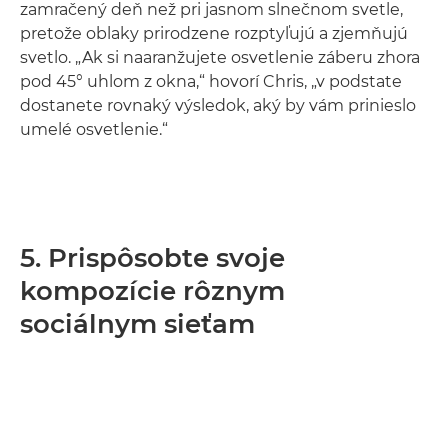
zamračený deň než pri jasnom slnečnom svetle,
pretože oblaky prirodzene rozptyľujú a zjemňujú
svetlo. „Ak si naaranžujete osvetlenie záberu zhora
pod 45° uhlom z okna,“ hovorí Chris, „v podstate
dostanete rovnaký výsledok, aký by vám prinieslo
umelé osvetlenie.“
5. Prispôsobte svoje
kompozície rôznym
sociálnym sieťam