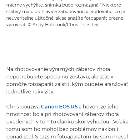
mierne vychýlite, snímka bude rozmazaná.“ Niektoré
statívy majú do hlavice zabudovanú aj vodováhu, čo je
neuveriteľne užitočné, ak sa snažíte fotoaparát presne
vyrovnať. © Andy Holbrook/Chris Priestley
Na zhotovovanie výrazných záberov zhora
nepotrebujete špeciálnu zostavu, ale statív
pomôže fotoaparát zaistiť, kým budete aranžovať
jednotlivé rekvizity.
Chris používa
Canon EOS R5
a hovorí, že jeho
hmotnosť bola pri zhotovovaní záberov zhora
uvedených v tomto článku skôr výhodou. „Vďaka
tomu som ho mohol bez problémov nakloniť
ponad stôl. S ťažším fotoaparátom by som musel