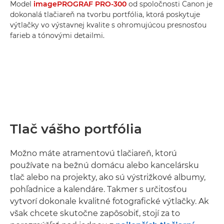
Model
imagePROGRAF PRO-300
od spoločnosti Canon je
dokonalá tlačiareň na tvorbu portfólia, ktorá poskytuje
výtlačky vo výstavnej kvalite s ohromujúcou presnosťou
farieb a tónovými detailmi.
Tlač vášho portfólia
Možno máte atramentovú tlačiareň, ktorú
používate na bežnú domácu alebo kancelársku
tlač alebo na projekty, ako sú výstrižkové albumy,
pohľadnice a kalendáre. Takmer s určitosťou
vytvorí dokonale kvalitné fotografické výtlačky. Ak
však chcete skutočne zapôsobiť, stojí za to