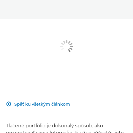
Späť ku všetkým článkom

Tlačené portfólio je dokonalý spôsob, ako
prezentovať svoje fotografie, či už sa zúčastňujete