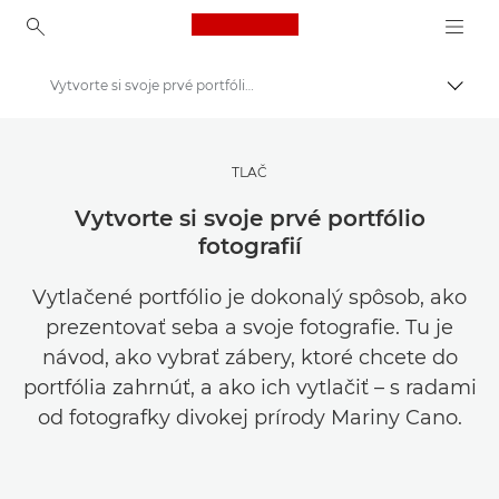
Canon Logo, back to ho
Vytvorte si svoje prvé portfólio fotografií
Prepn
Canon
Uchovávajte svoje fotografie a videá výhodnejšie
TLAČ
Vytvorte si svoje prvé portfólio
fotografií
Vytlačené portfólio je dokonalý spôsob, ako
prezentovať seba a svoje fotografie. Tu je
návod, ako vybrať zábery, ktoré chcete do
portfólia zahrnúť, a ako ich vytlačiť – s radami
od fotografky divokej prírody Mariny Cano.