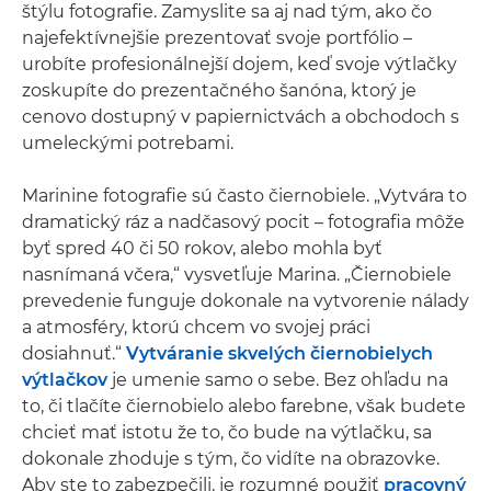
štýlu fotografie. Zamyslite sa aj nad tým, ako čo
najefektívnejšie prezentovať svoje portfólio –
urobíte profesionálnejší dojem, keď svoje výtlačky
zoskupíte do prezentačného šanóna, ktorý je
cenovo dostupný v papiernictvách a obchodoch s
umeleckými potrebami.
Marinine fotografie sú často čiernobiele. „Vytvára to
dramatický ráz a nadčasový pocit – fotografia môže
byť spred 40 či 50 rokov, alebo mohla byť
nasnímaná včera,“ vysvetľuje Marina. „Čiernobiele
prevedenie funguje dokonale na vytvorenie nálady
a atmosféry, ktorú chcem vo svojej práci
dosiahnuť.“
Vytváranie skvelých čiernobielych
výtlačkov
je umenie samo o sebe. Bez ohľadu na
to, či tlačíte čiernobielo alebo farebne, však budete
chcieť mať istotu že to, čo bude na výtlačku, sa
dokonale zhoduje s tým, čo vidíte na obrazovke.
Aby ste to zabezpečili, je rozumné použiť
pracovný