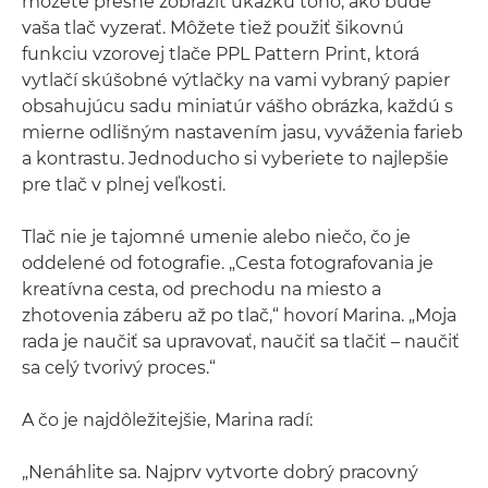
môžete presne zobraziť ukážku toho, ako bude
vaša tlač vyzerať. Môžete tiež použiť šikovnú
funkciu vzorovej tlače PPL Pattern Print, ktorá
vytlačí skúšobné výtlačky na vami vybraný papier
obsahujúcu sadu miniatúr vášho obrázka, každú s
mierne odlišným nastavením jasu, vyváženia farieb
a kontrastu. Jednoducho si vyberiete to najlepšie
pre tlač v plnej veľkosti.
Tlač nie je tajomné umenie alebo niečo, čo je
oddelené od fotografie. „Cesta fotografovania je
kreatívna cesta, od prechodu na miesto a
zhotovenia záberu až po tlač,“ hovorí Marina. „Moja
rada je naučiť sa upravovať, naučiť sa tlačiť – naučiť
sa celý tvorivý proces.“
A čo je najdôležitejšie, Marina radí:
„Nenáhlite sa. Najprv vytvorte dobrý pracovný