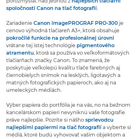
porozmýšľať nad jednou z
najlepších tlačiarní
spoločnosti Canon na tlač fotografií
.
Zariadenie
Canon imagePROGRAF PRO-300
je
cenovo výhodná tlačiareň A3+, ktorá obsahuje
pokročilé funkcie na profesionálnej úrovni
vrátane tej istej technológie
pigmentového
atramentu
, ktorá sa používa vo veľkoformátových
tlačiarňach značky Canon. To znamená, že
poskytuje veľkolepú kvalitu tlače farebných aj
čiernobielych snímok na lesklých, ligotavých a
matných fotografických papieroch, ako aj na
umeleckých médiách.
Výber papiera do portfólia je na vás, no na bežnom
kancelárskom papieri nevyniknú vaše fotografie
práve najlepšie. Pozrite si nášho
sprievodcu
najlepšími papiermi na tlač fotografií
a vyberte si
médiá, ktoré budú vyhovovať vašim objektom a