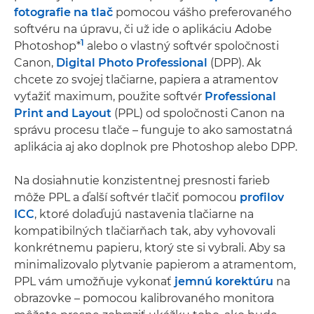
fotografie na tlač
pomocou vášho preferovaného
softvéru na úpravu, či už ide o aplikáciu Adobe
1
Photoshop*
alebo o vlastný softvér spoločnosti
Canon,
Digital Photo Professional
(DPP). Ak
chcete zo svojej tlačiarne, papiera a atramentov
vyťažiť maximum, použite softvér
Professional
Print and Layout
(PPL) od spoločnosti Canon na
správu procesu tlače – funguje to ako samostatná
aplikácia aj ako doplnok pre Photoshop alebo DPP.
Na dosiahnutie konzistentnej presnosti farieb
môže PPL a ďalší softvér tlačiť pomocou
profilov
ICC
, ktoré dolaďujú nastavenia tlačiarne na
kompatibilných tlačiarňach tak, aby vyhovovali
konkrétnemu papieru, ktorý ste si vybrali. Aby sa
minimalizovalo plytvanie papierom a atramentom,
PPL vám umožňuje vykonať
jemnú korektúru
na
obrazovke – pomocou kalibrovaného monitora