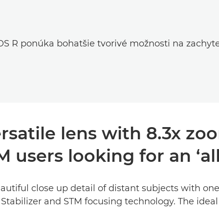
OS R ponúka bohatšie tvorivé možnosti na zachyt
satile lens with 8.3x zoo
 users looking for an ‘al
tiful close up detail of distant subjects with one
Stabilizer and STM focusing technology. The ideal '