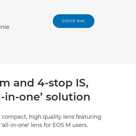
ZISTITE VIAC
enie
m and 4-stop IS,
l-in-one’ solution
 compact, high quality lens featuring
all-in-one' lens for EOS M users.