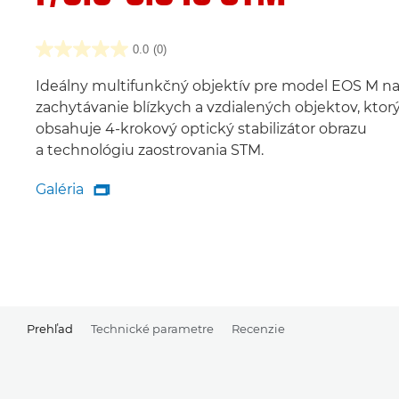
0.0
(0)
Ideálny multifunkčný objektív pre model EOS M n
zachytávanie blízkych a vzdialených objektov, ktor
obsahuje 4-krokový optický stabilizátor obrazu
a technológiu zaostrovania STM.
Galéria

Galéria
Prehľad
Technické parametre
Recenzie