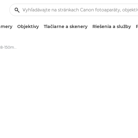
amery
Objektívy
Tlačiarne a skenery
Riešenia a služby
Objektív Canon EF-M 18-150mm f/3.5-6.3 IS STM – Canon Slovakia