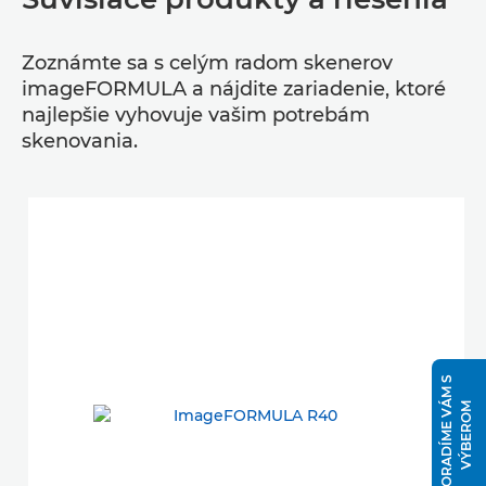
Zoznámte sa s celým radom skenerov
imageFORMULA a nájdite zariadenie, ktoré
najlepšie vyhovuje vašim potrebám
skenovania.
P
O
R
A
D
Í
M
E
V
Á
M
S
V
Ý
B
E
R
O
M