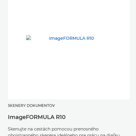
SKENERY DOKUMENTOV
ImageFORMULA R10
Skenujte na cestách pomocou prenosného
obojstranného skenera ideálneho pre prácu na diaľku.