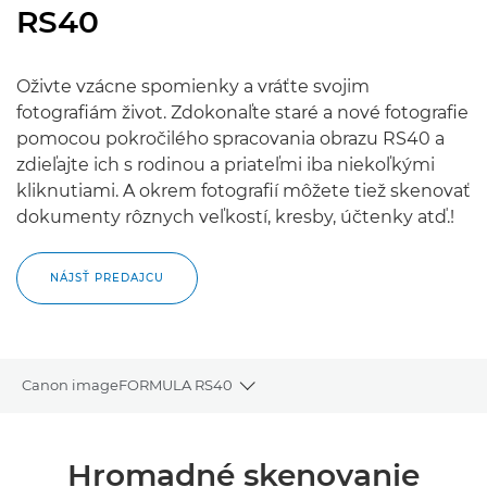
RS40
Oživte vzácne spomienky a vráťte svojim
fotografiám život. Zdokonaľte staré a nové fotografie
pomocou pokročilého spracovania obrazu RS40 a
zdieľajte ich s rodinou a priateľmi iba niekoľkými
kliknutiami. A okrem fotografií môžete tiež skenovať
dokumenty rôznych veľkostí, kresby, účtenky atď.!
NÁJSŤ PREDAJCU
Canon imageFORMULA RS40
Toggle breadcrumbs
Prehľad
Hromadné skenovanie