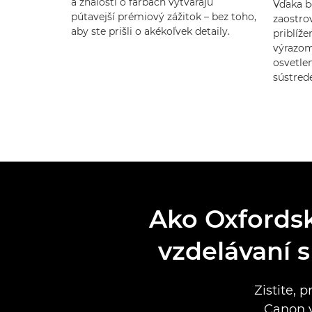
a znalosti o farbách vytvárajú
Vďaka 
pútavejší prémiový zážitok – bez toho,
zaostro
aby ste prišli o akékoľvek detaily.
priblíž
výrazom
osvetlen
sústrede
Ako Oxfordsk
vzdelávaní 
Zistite, 
Canon v