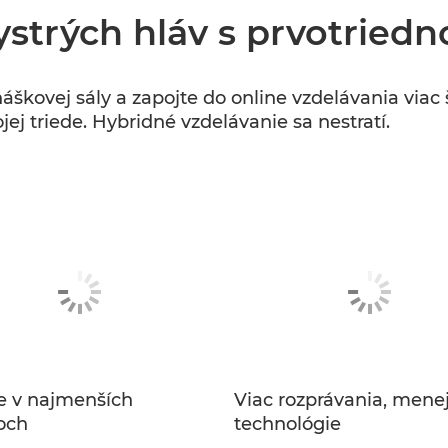
ystrých hláv s prvotried
áškovej sály a zapojte do online vzdelávania via
j triede. Hybridné vzdelávanie sa nestratí.
e v najmenších
Viac rozprávania, mene
och
technológie