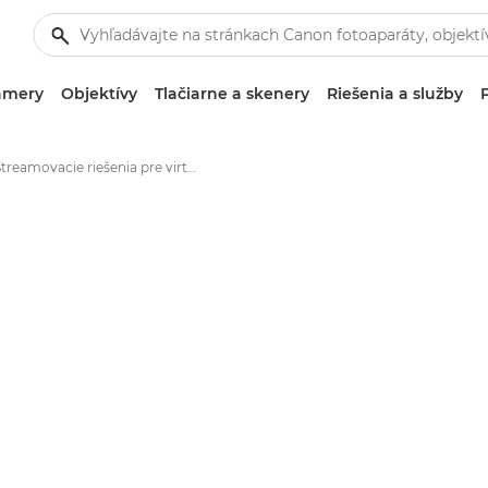
amery
Objektívy
Tlačiarne a skenery
Riešenia a služby
Streamovacie riešenia pre virtuálne učebne