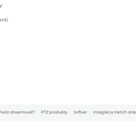
y.
enti
Prečo streamovať?
PTZ produkty
Softvér
Integrácia tretích strá