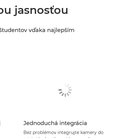
nou jasnosťou
c študentov vďaka najlepším
j
Jednoduchá integrácia
Bez problémov integrujte kamery do