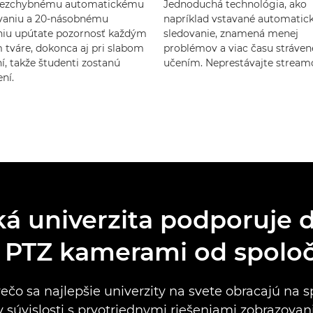
bezchybnému automatickému
Jednoduchá technológia, ako
vaniu a 20-násobnému
napríklad vstavané automatic
eniu upútate pozornosť každým
sledovanie, znamená menej
 tváre, dokonca aj pri slabom
problémov a viac času stráve
í, takže študenti zostanú
učením. Neprestávajte stream
ní.
á univerzita podporuje 
s PTZ kamerami od spolo
prečo sa najlepšie univerzity na svete obracajú na 
 súvislosti s prvotriednymi riešeniami zobrazovani