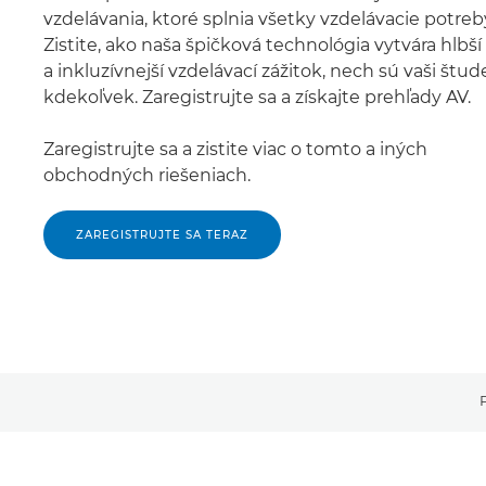
vzdelávania, ktoré splnia všetky vzdelávacie potreb
Zistite, ako naša špičková technológia vytvára hlbší
a inkluzívnejší vzdelávací zážitok, nech sú vaši štud
kdekoľvek. Zaregistrujte sa a získajte prehľady AV.
Zaregistrujte sa a zistite viac o tomto a iných
obchodných riešeniach.
ZAREGISTRUJTE SA TERAZ