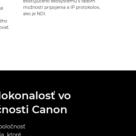
existujúceho ekosystému s radom
možností pripojenia a IP protokolov,
ké
ako je NDI.
ného
ovať.
dokonalosť vo
čnosti Canon
spoločnosť
a, ktoré