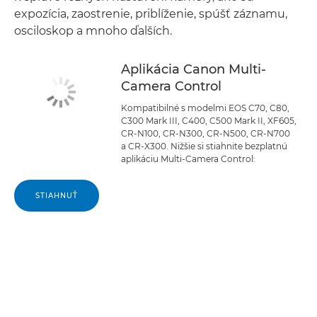
expozícia, zaostrenie, priblíženie, spúšť záznamu,
osciloskop a mnoho ďalších.
Aplikácia Canon Multi-
Camera Control
Kompatibilné s modelmi EOS C70, C80,
C300 Mark III, C400, C500 Mark II, XF605,
CR-N100, CR-N300, CR-N500, CR-N700
a CR-X300. Nižšie si stiahnite bezplatnú
aplikáciu Multi-Camera Control:
STIAHNUŤ