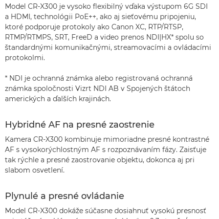
Model CR-X300 je vysoko flexibilný vďaka výstupom 6G SDI
a HDMI, technológii PoE++, ako aj sieťovému pripojeniu,
ktoré podporuje protokoly ako Canon XC, RTP/RTSP,
RTMP/RTMPS, SRT, FreeD a video prenos NDI|HX* spolu so
štandardnými komunikačnými, streamovacími a ovládacími
protokolmi.
* NDI je ochranná známka alebo registrovaná ochranná
známka spoločnosti Vizrt NDI AB v Spojených štátoch
amerických a ďalších krajinách.
Hybridné AF na presné zaostrenie
Kamera CR-X300 kombinuje mimoriadne presné kontrastné
AF s vysokorýchlostným AF s rozpoznávaním fázy. Zaisťuje
tak rýchle a presné zaostrovanie objektu, dokonca aj pri
slabom osvetlení.
Plynulé a presné ovládanie
Model CR-X300 dokáže súčasne dosiahnuť vysokú presnosť