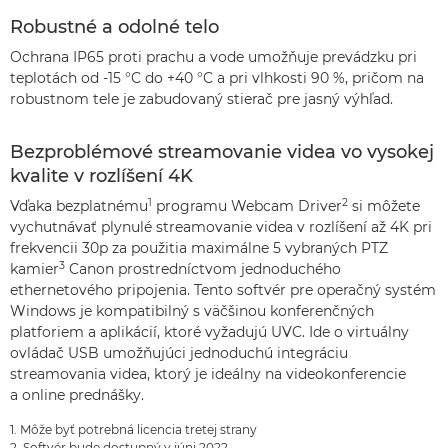
Robustné a odolné telo
Ochrana IP65 proti prachu a vode umožňuje prevádzku pri
teplotách od -15 °C do +40 °C a pri vlhkosti 90 %, pričom na
robustnom tele je zabudovaný stierač pre jasný výhľad.
Bezproblémové streamovanie videa vo vysokej
kvalite v rozlíšení 4K
1
2
Vďaka bezplatnému
programu Webcam Driver
si môžete
vychutnávať plynulé streamovanie videa v rozlíšení až 4K pri
frekvencii 30p za použitia maximálne 5 vybraných PTZ
3
kamier
Canon prostredníctvom jednoduchého
ethernetového pripojenia. Tento softvér pre operačný systém
Windows je kompatibilný s väčšinou konferenčných
platforiem a aplikácií, ktoré vyžadujú UVC. Ide o virtuálny
ovládač USB umožňujúci jednoduchú integráciu
streamovania videa, ktorý je ideálny na videokonferencie
a online prednášky.
1. Môže byť potrebná licencia tretej strany
2. Softvér bude dostupný v júni 2022