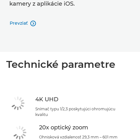
kamery z aplikácie iOS.
Prevziať

Technické parametre
4K UHD
Snímač typu 1/2,3 poskytujúci ohromujúcu
kvalitu
20x optický zoom
Ohnisková vzdialenosť 29,3 mm – 601 mm