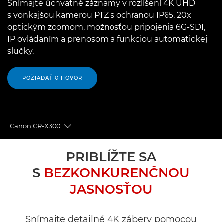
Snímajte úchvatné záznamy v rozlíšení 4K UHD
s vonkajšou kamerou PTZ s ochranou IP65, 20x
optickým zoomom, možnosťou pripojenia 6G-SDI,
IP ovládaním a prenosom a funkciou automatickej
slučky.
POŽIADAŤ O HOVOR
Canon CR-X300
Toggle breadcrumbs
Prehľad
PRIBLÍŽTE SA
S
BEZKONKURENČNOU
Technické parametre
JASNOSŤOU
Podpora
Snímajte detailné 4K zábery pomocou