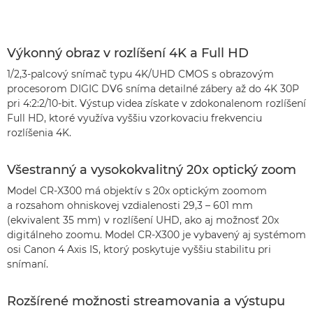
Výkonný obraz v rozlíšení 4K a Full HD
1/2,3-palcový snímač typu 4K/UHD CMOS s obrazovým
procesorom DIGIC DV6 sníma detailné zábery až do 4K 30P
pri 4:2:2/10-bit. Výstup videa získate v zdokonalenom rozlíšení
Full HD, ktoré využíva vyššiu vzorkovaciu frekvenciu
rozlíšenia 4K.
Všestranný a vysokokvalitný 20x optický zoom
Model CR-X300 má objektív s 20x optickým zoomom
a rozsahom ohniskovej vzdialenosti 29,3 – 601 mm
(ekvivalent 35 mm) v rozlíšení UHD, ako aj možnosť 20x
digitálneho zoomu. Model CR-X300 je vybavený aj systémom
osi Canon 4 Axis IS, ktorý poskytuje vyššiu stabilitu pri
snímaní.
Rozšírené možnosti streamovania a výstupu