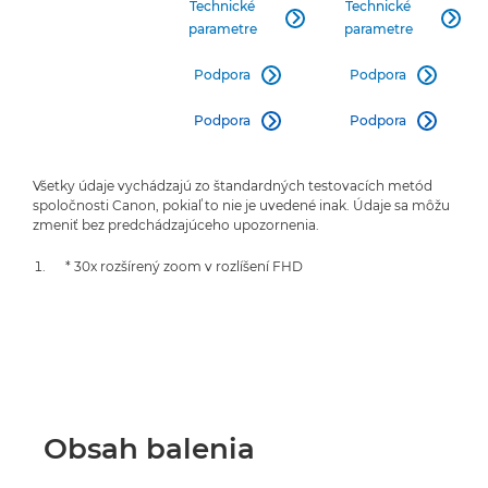
Technické
Technické


parametre
parametre
Podpora
Podpora


Podpora
Podpora


Všetky údaje vychádzajú zo štandardných testovacích metód
spoločnosti Canon, pokiaľ to nie je uvedené inak. Údaje sa môžu
zmeniť bez predchádzajúceho upozornenia.
* 30x rozšírený zoom v rozlíšení FHD
Obsah balenia