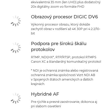
ekvivalentná 35 mm (len UHD) plus dodatočný
20x digitálny zoom vo formáte FHD
Obrazový procesor DIGIC DV6
Výkonný procesor obrazu, ktorý dokáže
zachytiť obraz v rozlíšení až 4K 30P pri 4:2:2/10-
bit
Podpora pre širokú škálu
protokolov
RTMP, NDI|HX*, RTP/RTSP, protokol RTMPS
Canon XC a štandardný komunikačný protokol
* NDI je ochranná známka alebo registrovaná
ochranná známka spoločnosti Vizrt NDI AB
v Spojených štátoch amerických a ďalších
krajinách.
Hybridné AF
Pre rýchle a presné zaostrovanie, dokonca aj
pri slabom osvetlení