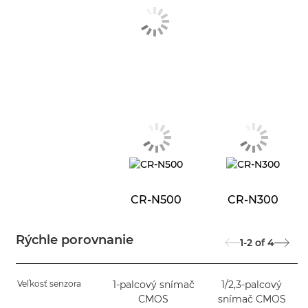
CR-N500
CR-N300
Rýchle porovnanie
1-2
of
4
Veľkosť senzora
1-palcový snímač
1/2,3-palcový
CMOS
snímač CMOS