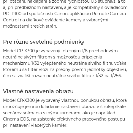
pri otáčaní, naklápaní a zoome rýchlosťou 0,3 stupňa/s, a to
aj pri predbežnom nastavení, a je kompatibilný s ovládačom
RC-IP100 od spoločnosti Canon, aplikáciou Remote Camera
Control na diaľkové ovládanie kamery a vybranými
možnosťami tretích strán.
Pre rôzne svetelné podmienky
Model CR-X300 je vybavený interným 1/8 prechodovým
neutrálne sivým filtrom s možnosťou pripojenia
mechanizmu 1/32 vylepšeného neutrálne sivého filtra, vďaka
ktorému sa filter vloží na predný povrch jednotky objektívu,
čím sa zväčší rozsah neutrálne sivého filtra z 1/32 na 1/256.
Vlastné nastavenia obrazu
Model CR-X300 je vybavený vlastnou ponukou obrazu, ktorá
umožňuje jemné doladenie nastavení obrazu v širokej škále
scenárov snímania s inými kamerami, ako je napríklad
Cinema EOS, na zaistenie efektívneho pracovného postupu
pri nastavení viacerých kamier.