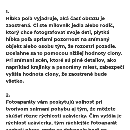
1.
Hĺbka poľa vyjadruje, aká časť obrazu je
zaostrená. Či ste milovník jedla alebo rodič,
ktorý chce fotografovať svoje deti, plytká
hĺbka poľa upriami pozornosť na snímaný
objekt alebo osobu tým, že rozostrí pozadie.
Dosiahne sa to pomocou nižšej hodnoty clony.
Pri snímaní scén, ktoré sú plné detailov, ako
napríklad krajinky a panorámy miest, zabezpečí
vyššia hodnota clony, že zaostrené bude
všetko.
2.
Fotoaparáty vám poskytujú voľnosť pri
tvorivom snímaní pohybu aj tým, že môžete
skúšať rôzne rýchlosti uzávierky. Čím vyššia je
rýchlosť uzávierky, tým rýchlejšie fotoaparát
zachytí obraz, preto sa dokonale hodí na