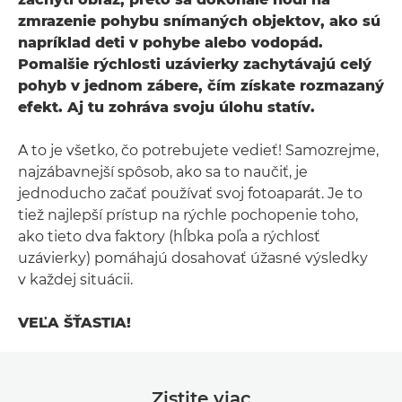
zmrazenie pohybu snímaných objektov, ako sú
napríklad deti v pohybe alebo vodopád.
Pomalšie rýchlosti uzávierky zachytávajú celý
pohyb v jednom zábere, čím získate rozmazaný
efekt. Aj tu zohráva svoju úlohu statív.
A to je všetko, čo potrebujete vedieť! Samozrejme,
najzábavnejší spôsob, ako sa to naučiť, je
jednoducho začať používať svoj fotoaparát. Je to
tiež najlepší prístup na rýchle pochopenie toho,
ako tieto dva faktory (hĺbka poľa a rýchlosť
uzávierky) pomáhajú dosahovať úžasné výsledky
v každej situácii.
VEĽA ŠŤASTIA!
Zistite viac