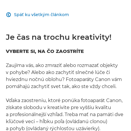
Späť ku všetkým článkom

Je čas na trochu kreativity!
VYBERTE SI, NA ČO ZAOSTRÍTE
Zaujíma vás, ako zmraziť alebo rozmazať objekty
v pohybe? Alebo ako zachytiť slnečné lúče či
hviezdnu nočnú oblohu? Fotoaparáty Canon vám
pomáhajú zachytiť svet tak, ako ste vždy chceli.
Vďaka zaostreniu, ktoré ponúka fotoaparát Canon,
získate slobodu v kreativite pre vyššiu kvalitu
a profesionálnejší vzhľad. Treba mať na pamäti dve
kľúčové veci – hĺbku poľa (ovládanú clonou)
a pohyb (ovládaný rýchlosťou uzávierky).