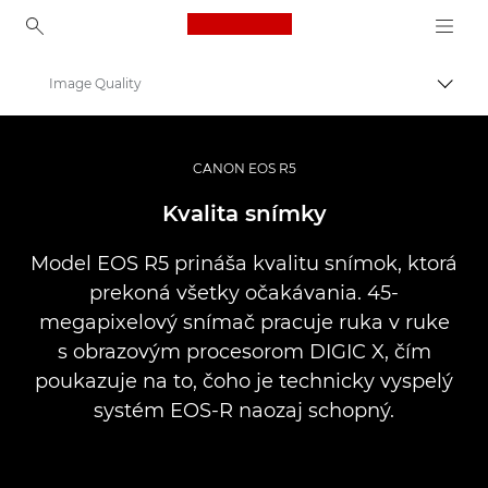
Canon Logo, back to ho
Image Quality
Prepn
Canon
Digitálne fotoaparáty
CANON EOS R5
EOS R5
Kvalita snímky
Model EOS R5 prináša kvalitu snímok, ktorá
prekoná všetky očakávania. 45-
megapixelový snímač pracuje ruka v ruke
s obrazovým procesorom DIGIC X, čím
poukazuje na to, čoho je technicky vyspelý
systém EOS-R naozaj schopný.