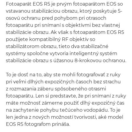
Fotoaparát EOS R5 je prvým fotoaparátom EOS so
vstavanou stabilizáciou obrazu, ktorý poskytuje 5-
osovú ochranu pred pohybom pri otrasoch
fotoaparátu pri snímaní s objektívmi bez vlastnej
stabilizácie obrazu. Ak však s fotoaparátom EOS R5
použijete kompatibilný RF objektív so
stabilizátorom obrazu, tieto dva stabilizačné
systémy spoločne vytvoria inteligentný systém
stabilizácie obrazu s úžasnou 8-krokovou ochranou.
To je dosť na to, aby ste mohli fotografovať z ruky
pri veľmi dlhých expozičných časoch bez strachu
z rozmazania záberu spôsobeného otrasmi
fotoaparátu. Len si predstavte, že pri snímaní z ruky
máte možnosť zámerne použiť dlhý expozičný čas
na zachytenie pohybu tečúceho vodopádu. To je
len jedna z nových možností tvorivosti, aké model
EOS R5 fotografom prináša.