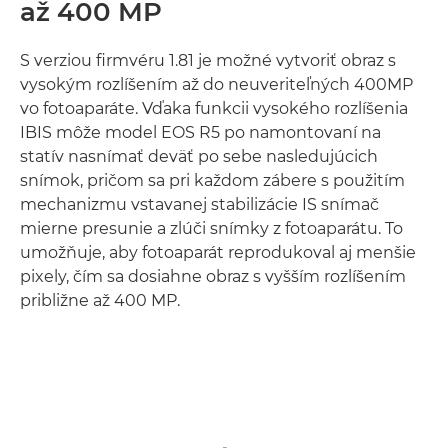
až 400 MP
S verziou firmvéru 1.81 je možné vytvoriť obraz s
vysokým rozlíšením až do neuveriteľných 400MP
vo fotoaparáte. Vďaka funkcii vysokého rozlíšenia
IBIS môže model EOS R5 po namontovaní na
statív nasnímať deväť po sebe nasledujúcich
snímok, pričom sa pri každom zábere s použitím
mechanizmu vstavanej stabilizácie IS snímač
mierne presunie a zlúči snímky z fotoaparátu. To
umožňuje, aby fotoaparát reprodukoval aj menšie
pixely, čím sa dosiahne obraz s vyšším rozlíšením
približne až 400 MP.