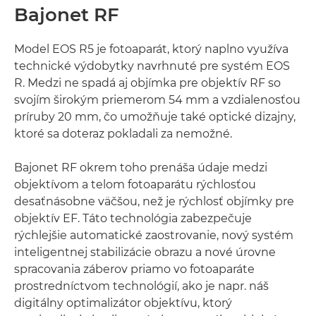
Bajonet RF
Model EOS R5 je fotoaparát, ktorý naplno využíva
technické výdobytky navrhnuté pre systém EOS
R. Medzi ne spadá aj objímka pre objektív RF so
svojím širokým priemerom 54 mm a vzdialenosťou
príruby 20 mm, čo umožňuje také optické dizajny,
ktoré sa doteraz pokladali za nemožné.
Bajonet RF okrem toho prenáša údaje medzi
objektívom a telom fotoaparátu rýchlosťou
desaťnásobne väčšou, než je rýchlosť objímky pre
objektív EF. Táto technológia zabezpečuje
rýchlejšie automatické zaostrovanie, nový systém
inteligentnej stabilizácie obrazu a nové úrovne
spracovania záberov priamo vo fotoaparáte
prostredníctvom technológií, ako je napr. náš
digitálny optimalizátor objektívu, ktorý