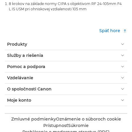
8 krokov na základe normy CIPA s objektívom RF 24-105mm F4
L IS USM pri ohniskovej vzdialenosti 105 mm
Späť hore
Produkty
Služby a riešenia
Pomoc a podpora
Vzdelávanie
O spoločnosti Canon
Moje konto
Zmluvné podmienky
Oznámenie o súboroch cookie
Prístupnosť
Súkromie
Prehlásenie o modernom otroctve (PDF)