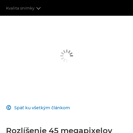
Kvalita snímky
KVALITA SNÍMKY
ZDOKONALENÉ AUTOMATICKÉ ZAOSTROVANIE
VÝNIMOČNÝ VÝKON
REVOLUČNÝ POSUN VO VYTVÁRANÍ VIDEÍ
MOŽNOSTI PRIPOJENIA
SPRACOVANIE SNÍMOK
Späť ku všetkým článkom

Rozlíšenie 45 megapixelov