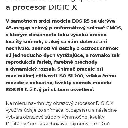
a procesor DIGIC X
V samotnom srdci modelu EOS R5 sa ukrýva
45-megapixelový plnoformátový snímač CMOS,
s ktorým dosiahnete takú vysokú úroveň
kvality snímok, o akej sa vám doteraz ani
nesnívalo. Jednotlivé detaily a ostrosť snímok
sú jednoducho dych vyrážajúce, a rovnako tak
reprodukcia farieb, farebné prechody
a dynamický rozsah. Snímač pracuje pri
maximálnej citlivosti ISO 51 200, vďaka čomu
môžete z úchvatnej kvality snímok modelu
EOS R5 ťažiť aj pri slabom osvetlení.
Na mieru navrhnutý obrazový procesor DIGIC X
využíva údaje zo snímača fotoaparátu a následne
vytvára obrazové súbory výnimočnej kvality.
Digitálny šum si zachováva najmenšiu možnú