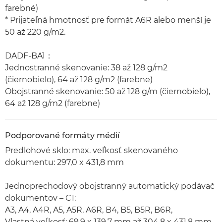
farebné)
* Prijateľná hmotnosť pre formát A6R alebo menší je
50 až 220 g/m2.
DADF-BA1：
Jednostranné skenovanie: 38 až 128 g/m2
(čiernobielo), 64 až 128 g/m2 (farebne)
Obojstranné skenovanie: 50 až 128 g/m (čiernobielo),
64 až 128 g/m2 (farebne)
Podporované formáty médií
Predlohové sklo: max. veľkosť skenovaného
dokumentu: 297,0 x 431,8 mm
Jednoprechodový obojstranný automatický podávač
dokumentov – C1:
A3, A4, A4R, A5, A5R, A6R, B4, B5, B5R, B6R,
Vlastná veľkosť: 69,9 x 139,7 mm až 304,8 x 431,8 mm