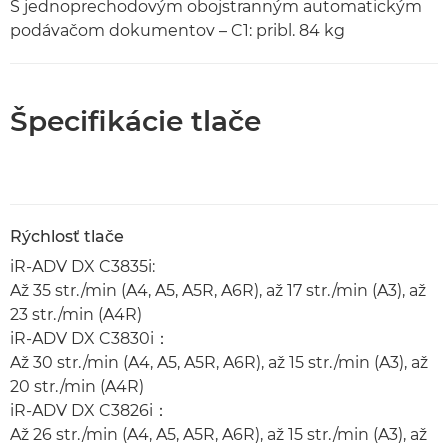
S jednoprechodovým obojstranným automatickým
podávačom dokumentov – C1: pribl. 84 kg
Špecifikácie tlače
Rýchlosť tlače
iR-ADV DX C3835i:
Až 35 str./min (A4, A5, A5R, A6R), až 17 str./min (A3), až
23 str./min (A4R)
iR-ADV DX C3830i：
Až 30 str./min (A4, A5, A5R, A6R), až 15 str./min (A3), až
20 str./min (A4R)
iR-ADV DX C3826i：
Až 26 str./min (A4, A5, A5R, A6R), až 15 str./min (A3), až