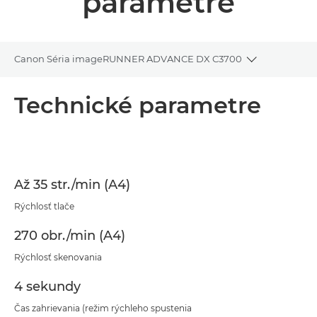
parametre
Canon Séria imageRUNNER ADVANCE DX C3700
Toggle brea
Prehľad
Technické parametre
Technické parametre
Stiahnuť súbor PDF
Až 35 str./min (A4)
Rýchlosť tlače
270 obr./min (A4)
Rýchlosť skenovania
4 sekundy
Čas zahrievania (režim rýchleho spustenia