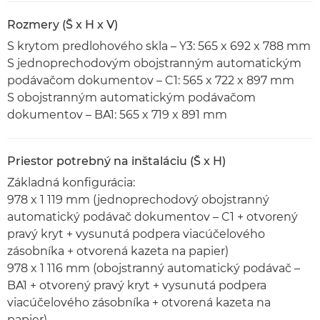
Rozmery (Š x H x V)
S krytom predlohového skla – Y3: 565 x 692 x 788 mm
S jednoprechodovým obojstranným automatickým
podávačom dokumentov – C1: 565 x 722 x 897 mm
S obojstranným automatickým podávačom
dokumentov – BA1: 565 x 719 x 891 mm
Priestor potrebný na inštaláciu (Š x H)
Základná konfigurácia:
978 x 1 119 mm (jednoprechodový obojstranný
automatický podávač dokumentov – C1 + otvorený
pravý kryt + vysunutá podpera viacúčelového
zásobníka + otvorená kazeta na papier)
978 x 1 116 mm (obojstranný automatický podávač –
BA1 + otvorený pravý kryt + vysunutá podpera
viacúčelového zásobníka + otvorená kazeta na
papier)