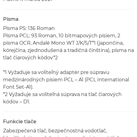
Písma
Písma PS: 136 Roman
Písma PCL: 93 Roman, 10 bitmapových písiem, 2
písma OCR, Andalé Mono WT J/K/S/T*1 (japončina,
kórejčina, zjednodušená a tradičná čínština), písma na
tlač čiarových kódov*2
*1 Vyžaduje sa voliteľný adaptér pre súpravu
medzinárodných písiem PCL – A1 (PCL International
Font Set-A1).
*2 Vyžaduje sa voliteľná súprava na tlač čiarových
kódov – D1.
Funkcie tlače
Zabezpečená tlač, bezpečnostná vodotlač,