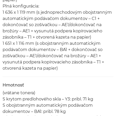
Plná konfigurácia:
1 636 x 1 119 mm (s jednoprechodovým obojstranným
automatickým podávačom dokumentov – C1 +
dokončovač so zošívačkou – AE1/dokončovač na
brožúry – AE1 + vysunutá podpera kopírovacieho
zásobníka – T1 + otvorená kazeta na papier)
1 651 x 1 116 mm (s obojstranným automatickým
podávačom dokumentov – BA1 + dokončovač so
zošívačkou – AE1/dokončovač na brožúry – AE1 +
vysunutá podpera kopírovacieho zásobníka – T1 +
otvorená kazeta na papier)
Hmotnosť
(vrátane tonera)
S krytom predlohového skla – Y3: pribl. 71 kg
S obojstranným automatickým podávačom
dokumentov – BA1: pribl. 78 kg