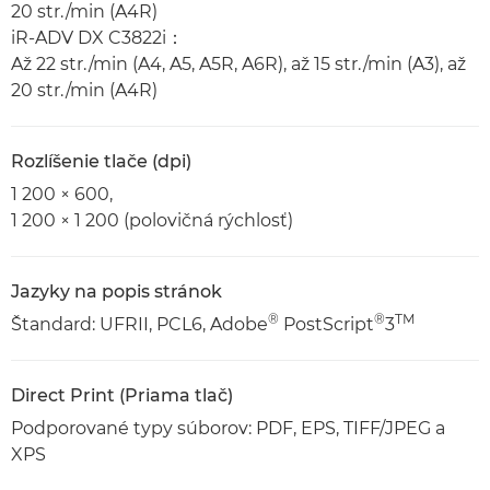
20 str./min (A4R)
iR-ADV DX C3822i：
Až 22 str./min (A4, A5, A5R, A6R), až 15 str./min (A3), až
20 str./min (A4R)
Rozlíšenie tlače (dpi)
1 200 × 600,
1 200 × 1 200 (polovičná rýchlosť)
Jazyky na popis stránok
®
®
TM
Štandard: UFRII, PCL6, Adobe
PostScript
3
Direct Print (Priama tlač)
Podporované typy súborov: PDF, EPS, TIFF/JPEG a
XPS