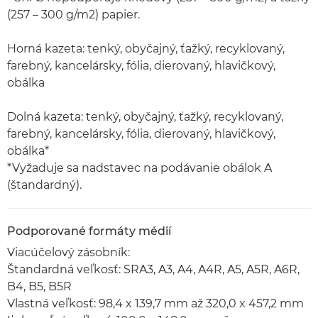
(257 – 300 g/m2) papier.
Horná kazeta: tenký, obyčajný, ťažký, recyklovaný,
farebný, kancelársky, fólia, dierovaný, hlavičkový,
obálka
Dolná kazeta: tenký, obyčajný, ťažký, recyklovaný,
farebný, kancelársky, fólia, dierovaný, hlavičkový,
obálka*
*Vyžaduje sa nadstavec na podávanie obálok A
(štandardný).
Podporované formáty médií
Viacúčelový zásobník:
Štandardná veľkosť: SRA3, A3, A4, A4R, A5, A5R, A6R,
B4, B5, B5R
Vlastná veľkosť: 98,4 x 139,7 mm až 320,0 x 457,2 mm