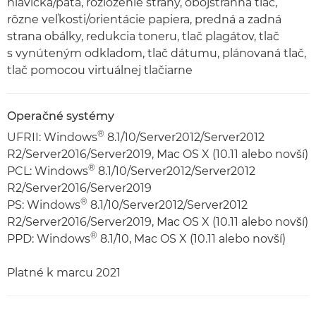
hlavička/päta, rozloženie strany, obojstranná tlač,
rôzne veľkosti/orientácie papiera, predná a zadná
strana obálky, redukcia toneru, tlač plagátov, tlač
s vynúteným odkladom, tlač dátumu, plánovaná tlač,
tlač pomocou virtuálnej tlačiarne
Operačné systémy
®
UFRII: Windows
8.1/10/Server2012/Server2012
R2/Server2016/Server2019, Mac OS X (10.11 alebo novší)
®
PCL: Windows
8.1/10/Server2012/Server2012
R2/Server2016/Server2019
®
PS: Windows
8.1/10/Server2012/Server2012
R2/Server2016/Server2019, Mac OS X (10.11 alebo novší)
®
PPD: Windows
8.1/10, Mac OS X (10.11 alebo novší)
Platné k marcu 2021