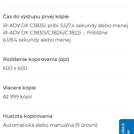
Čas do výstupu prvej kópie
iR-ADV DX C3835i: pribl. 5,5/7,4 sekundy alebo menej
iR-ADV DX C3830i/C3826i/C3822i： Približne
6,1/8,4 sekundy alebo menej
Rozlíšenie kopírovania (dpi)
600 x 600
Viaceré kópie
Až 999 kópií
Hustota kopírovania
Automatická alebo manuálna (9 úrovní)