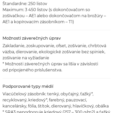
Štandardne: 250 listov
Maximum: 3 450 listov (s dokončovačom so
zošívačkou – AE1 alebo dokončovačom na brožúry –
AE1 a kopírovacím zásobníkom – T1)
Možnosti záverečných úprav
Zakladanie, zoskupovanie, ofset, zošívanie, chrbtová
väzba, dierovanie, ekologické zošívanie bez spiniek,
zošívanie na vyžiadanie
* Možnosti záverečných úprav sa líšia v závislosti
od pripojeného príslušenstva.
Podporované typy médií
Viacúčelový zásobník: tenký, obyčajný, ťažký*,
recyklovaný, kriedový*, farebný, pauzovací,
kancelársky, fólia, štítok, dierovaný, hlavičkový, obálka
* SRA3 nepodporuje kriedový (257 – 300 g/m2) a ťažký