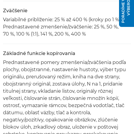
P
O
R
A
D
Í
M
E
V
Á
M
S
V
Ý
B
E
R
O
M
Zväčšenie
Variabilné priblíženie: 25 % až 400 % (kroky po 1 %)
Prednastavené zmenšenie/zväčšenie: 25 %, 50 %,
70 %, 100 % (1:1), 141 %, 200 %, 400 %
Základné funkcie kopírovania
Prednastavené pomery zmenšenia/zväčšenia podľa
plochy, obojstranné, nastavenie hustoty, výber typu
originálu, prerušovaný režim, kniha na dve strany,
obojstranný originál, zostava úlohy, N na 1, pridanie
titulnej strany, vkladanie listov, originály rôznej
veľkosti, číslovanie strán, číslovanie množín kópií,
ostrosť, vymazanie rámcov, bezpečná vodotlač, tlač
dátumu, oblasť väzby, tlač a kontrola,
negatívy/pozitívy, opakovanie obrázkov, zlúčenie
blokov úloh, zrkadlový obraz, uloženie v poštovej