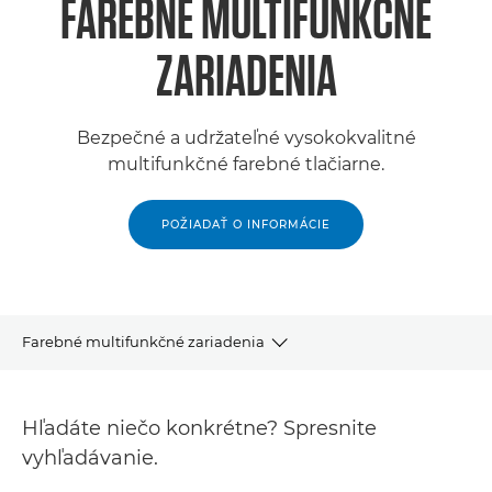
FAREBNÉ MULTIFUNKČNÉ
ZARIADENIA
Bezpečné a udržateľné vysokokvalitné
multifunkčné farebné tlačiarne.
POŽIADAŤ O INFORMÁCIE
Farebné multifunkčné zariadenia
Produkty
Hľadáte niečo konkrétne? Spresnite
Podpora
vyhľadávanie.