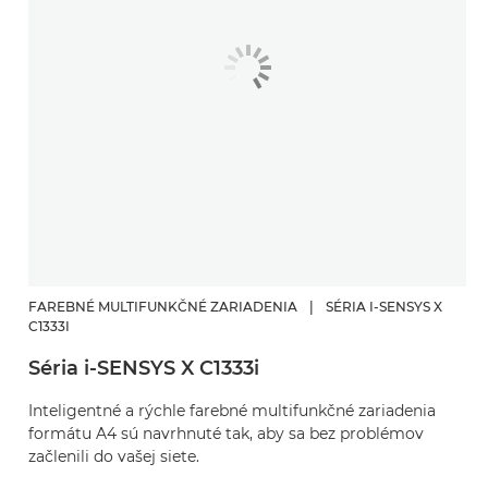
FAREBNÉ MULTIFUNKČNÉ ZARIADENIA
|
SÉRIA I-SENSYS X
C1333I
Séria i-SENSYS X C1333i
Inteligentné a rýchle farebné multifunkčné zariadenia
formátu A4 sú navrhnuté tak, aby sa bez problémov
začlenili do vašej siete.