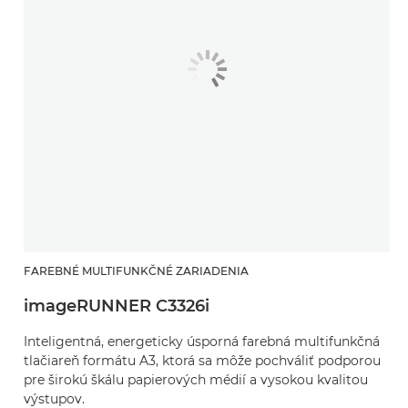
FAREBNÉ MULTIFUNKČNÉ ZARIADENIA
imageRUNNER C3326i
Inteligentná, energeticky úsporná farebná multifunkčná
tlačiareň formátu A3, ktorá sa môže pochváliť podporou
pre širokú škálu papierových médií a vysokou kvalitou
výstupov.