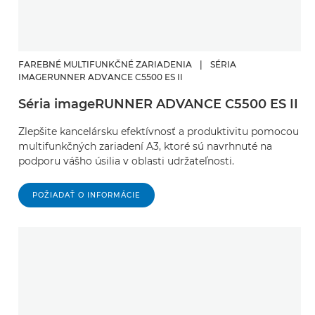
FAREBNÉ MULTIFUNKČNÉ ZARIADENIA
|
SÉRIA
IMAGERUNNER ADVANCE C5500 ES II
Séria imageRUNNER ADVANCE C5500 ES II
Zlepšite kancelársku efektívnosť a produktivitu pomocou
multifunkčných zariadení A3, ktoré sú navrhnuté na
podporu vášho úsilia v oblasti udržateľnosti.
POŽIADAŤ O INFORMÁCIE