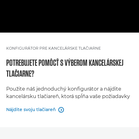
KONFIGURÁTOR PRE KANCELÁRSKE TLAČIARNE
POTREBUJETE POMÔCŤ S VÝBEROM KANCELÁRSKEJ
TLAČIARNE?
Použite náš jednoduchý konfigurátor a nájdite
kancelársku tlačiareň, ktorá spĺňa vaše požiadavky
Nájdite svoju tlačiareň
