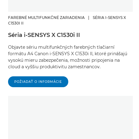
FAREBNÉ MULTIFUNKČNÉ ZARIADENIA
|
SÉRIA I-SENSYS X
C1530I II
Séria i-SENSYS X C1530i II
Objavte sériu multifunkčných farebných tlačiarní
formátu A4 Canon i-SENSYS X C1530i II, ktoré prinášajú
vysokú mieru zabezpečenia, možnosti pripojenia na
cloud a vyššiu produktivitu zamestnancov.
POŽIADAŤ O INFORMÁCIE