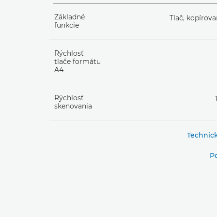
Základné
Tlač, kopírova
funkcie
Rýchlosť
tlače formátu
A4
Rýchlosť
skenovania
Technic
P