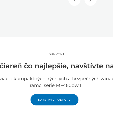
PREDCHÁDZAJÚCA S
NASLEDUJÚ
SUPPORT
ačiareň čo najlepšie, navštívte 
viac o kompaktných, rýchlych a bezpečných zaria
rámci série MF460dw II.
NAVŠTÍVTE PODPORU