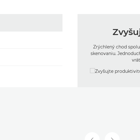
Zvyšuj
Zrýchlený chod spolup
skenovaniu. Jednoduc
vrá