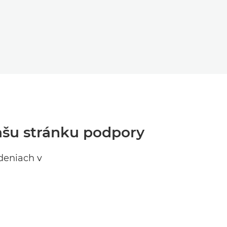
NÍMKA
CA SNÍMKA
našu stránku podpory
deniach v