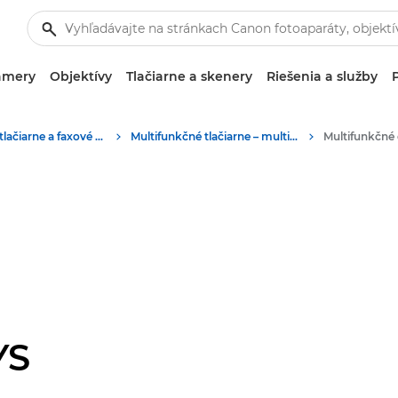
amery
Objektívy
Tlačiarne a skenery
Riešenia a služby
Podnikové tlačiarne a faxové zariadenia
Multifunkčné tlačiarne – multifunkčné zariadenia
YS