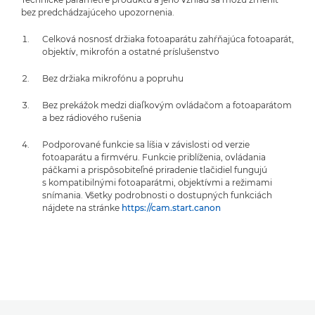
bez predchádzajúceho upozornenia.
Celková nosnosť držiaka fotoaparátu zahŕňajúca fotoaparát,
objektív, mikrofón a ostatné príslušenstvo
Bez držiaka mikrofónu a popruhu
Bez prekážok medzi diaľkovým ovládačom a fotoaparátom
a bez rádiového rušenia
Podporované funkcie sa líšia v závislosti od verzie
fotoaparátu a firmvéru. Funkcie priblíženia, ovládania
páčkami a prispôsobiteľné priradenie tlačidiel fungujú
s kompatibilnými fotoaparátmi, objektívmi a režimami
snímania. Všetky podrobnosti o dostupných funkciách
nájdete na stránke
https://cam.start.canon