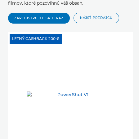
filmov, ktoré pozdvihnú váš obsah.
NÁJSŤ PREDAJCU
ZAREGISTRUJTE SA TERAZ
LETNÝ CASHBACK 200 €