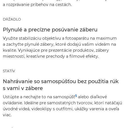
a rozprávanie príbehov na cestách.
DRŽADLO
Plynulé a precízne posúvanie záberu
Využite stabilizáciu objektívu a fotoaparátu na maximum
a zachyťte plynulé zábery, ktoré dodajú vašim videám na
kvalite. Vynikajúce pre prezentácie produktov, zábery
miestností, kreatívne prechody a filmové efekty.
STATÍV
Nahrávanie so samospúšťou bez použitia rúk
s vami v zábere
5
Ustúpte a nechajte to na samospúšť
alebo diaľkové
ovládanie. Ideálne pre samostatných tvorcov, ktorí natáčajú
úvodné videá, videoklipy s outfitmi, ukážky varenia a oveľa
viac.