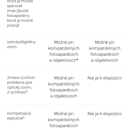
ktoré je možné
spárovať
(max.)/počet
fotoaparátov,
ktoré je možné
pripojiť
optický/digitálny
Možné pri
Možné pri
zoom
kompatibilných
kompatibilných
fotoaparátoch
fotoaparátoch
4
a objektívoch
a objektívoch
Zmena rýchlosti
Možné pri
Nie je k dispozícii
priblíženia (pre
kompatibilných
optický zoom,
fotoaparátoch
4
2 rýchlosti)
a objektívoch
Kompenzácia
Možné pri
Nie je k dispozícii
4
expozície
kompatibilných
fotoaparátoch