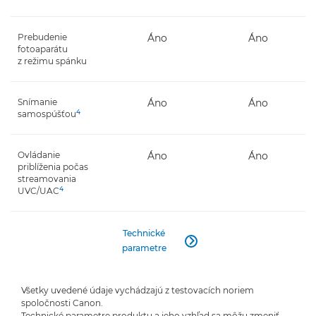
Prebudenie
Áno
Áno
fotoaparátu
z režimu spánku
Snímanie
Áno
Áno
4
samospúšťou
Ovládanie
Áno
Áno
priblíženia počas
streamovania
4
UVC/UAC
Technické

parametre
Všetky uvedené údaje vychádzajú z testovacích noriem
spoločnosti Canon.
Technické parametre produktu a jeho vzhľad sa môžu zmeniť