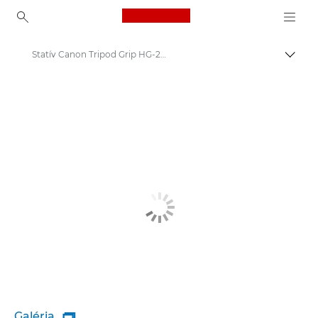
Canon Logo, back to ho
Statív Canon Tripod Grip HG-200TBR
Prepn
Canon
Galéria
