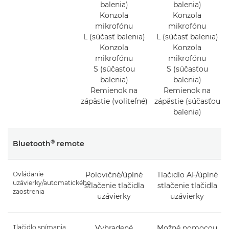
balenia)
balenia)
Konzola
Konzola
mikrofónu
mikrofónu
L (súčasť balenia)
L (súčasť balenia)
Konzola
Konzola
mikrofónu
mikrofónu
S (súčasťou
S (súčasťou
balenia)
balenia)
Remienok na
Remienok na
zápästie (voliteľné)
zápästie (súčasťou
balenia)
®
Bluetooth
remote
Ovládanie
Polovičné/úplné
Tlačidlo AF/úplné
uzávierky/automatického
stlačenie tlačidla
stlačenie tlačidla
zaostrenia
uzávierky
uzávierky
Tlačidlo snímania
Vyhradené
Možné pomocou