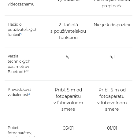
videozáznamu
prepínača
Tlačidlo
2 tlačidlá
Nie je k dispozícii
používateľských
s používateľskou
4
funkcií
funkciou
Verzia
5,1
4,1
technických
parametrov
®
Bluetooth
Prevádzková
Pribl. 5 m od
Pribl. 5 m od
3
vzdialenosť
fotoaparátu
fotoaparátu
v ľubovoľnom
v ľubovoľnom
smere
smere
Počet
05/01
01/01
fotoaparátov,