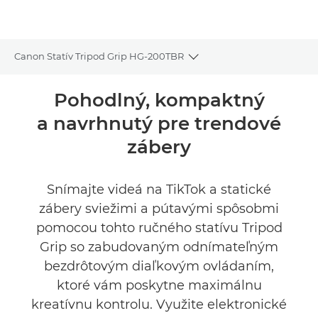
Canon Statív Tripod Grip HG-200TBR
Toggle breadcrumbs
Prehľad
Pohodlný, kompaktný
a navrhnutý pre trendové
Technické parametre
zábery
Snímajte videá na TikTok a statické
zábery sviežimi a pútavými spôsobmi
pomocou tohto ručného statívu Tripod
Grip so zabudovaným odnímateľným
bezdrôtovým diaľkovým ovládaním,
ktoré vám poskytne maximálnu
kreatívnu kontrolu. Využite elektronické