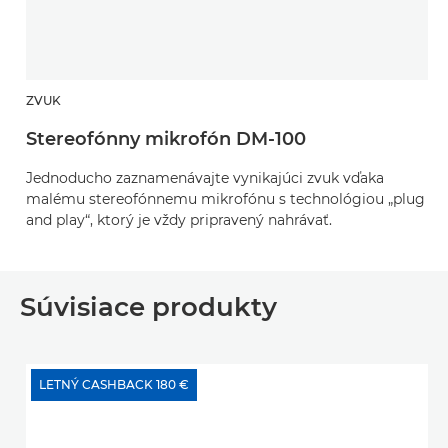
ZVUK
Stereofónny mikrofón DM-100
Jednoducho zaznamenávajte vynikajúci zvuk vďaka
malému stereofónnemu mikrofónu s technológiou „plug
and play“, ktorý je vždy pripravený nahrávať.
Súvisiace produkty
LETNÝ CASHBACK 180 €