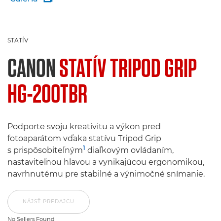
STATÍV
CANON
STATÍV TRIPOD GRIP
HG-200TBR
Podporte svoju kreativitu a výkon pred
fotoaparátom vďaka statívu Tripod Grip
1
s prispôsobiteľným
diaľkovým ovládaním,
nastaviteľnou hlavou a vynikajúcou ergonomikou,
navrhnutému pre stabilné a výnimočné snímanie.
NÁJSŤ PREDAJCU
No Sellers Found