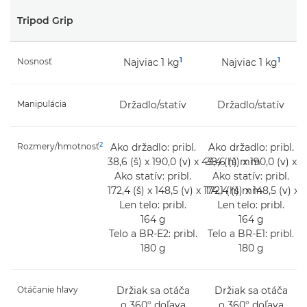
Tripod Grip
1
1
Nosnosť
Najviac 1 kg
Najviac 1 kg
Manipulácia
Držadlo/statív
Držadlo/statív
2
Rozmery/hmotnosť
Ako držadlo: pribl.
Ako držadlo: pribl.
38,6 (š) x 190,0 (v) x 43,4 (h) mm
38,6 (š) x 190,0 (v) x
Ako statív: pribl.
Ako statív: pribl.
172,4 (š) x 148,5 (v) x 174,1 (h) mm
172,4 (š) x 148,5 (v) x
Len telo: pribl.
Len telo: pribl.
164 g
164 g
Telo a BR-E2: pribl.
Telo a BR-E1: pribl.
180 g
180 g
Otáčanie hlavy
Držiak sa otáča
Držiak sa otáča
o 360° doľava
o 360° doľava