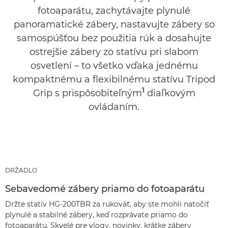
fotoaparátu, zachytávajte plynulé
panoramatické zábery, nastavujte zábery so
samospúšťou bez použitia rúk a dosahujte
ostrejšie zábery zo statívu pri slabom
osvetlení – to všetko vďaka jednému
kompaktnému a flexibilnému statívu Tripod
1
Grip s prispôsobiteľným
diaľkovým
ovládaním.
DRŽADLO
Sebavedomé zábery priamo do fotoaparátu
Držte statív HG-200TBR za rukoväť, aby ste mohli natočiť
plynulé a stabilné zábery, keď rozprávate priamo do
fotoaparátu. Skvelé pre vlogy, novinky, krátke zábery