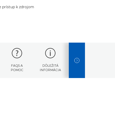
te prístup k zdrojom
NEXT SLIDE
FAQS A
DÔLEŽITÁ
CHYBOVÉ
TEC
POMOC
INFORMÁCIA
KÓDY
Ú