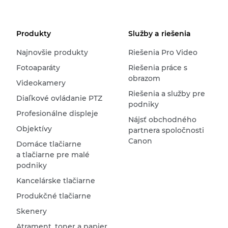
Produkty
Služby a riešenia
Najnovšie produkty
Riešenia Pro Video
Fotoaparáty
Riešenia práce s
obrazom
Videokamery
Riešenia a služby pre
Diaľkové ovládanie PTZ
podniky
Profesionálne displeje
Nájsť obchodného
Objektívy
partnera spoločnosti
Canon
Domáce tlačiarne
a tlačiarne pre malé
podniky
Kancelárske tlačiarne
Produkčné tlačiarne
Skenery
Atrament, toner a papier