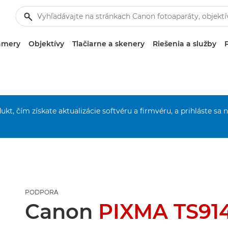
amery
Objektívy
Tlačiarne a skenery
Riešenia a služby
ukt, čím získate aktualizácie softvéru a firmvéru, a prihláste sa 
PODPORA
Canon
PIXMA TS91