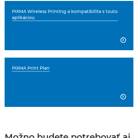
PIXMA Wireless Printing a kompatibilita s touto
aplikáciou

PIXMA Print Plan

Možno budete potrebovať aj...