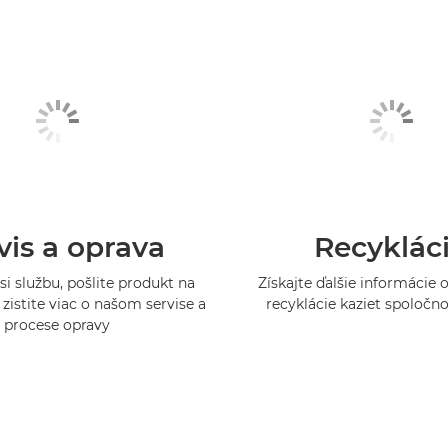
vis a oprava
Recyklác
si službu, pošlite produkt na
Získajte ďalšie informácie
zistite viac o našom servise a
recyklácie kaziet spoločn
procese opravy