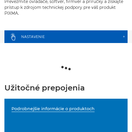
Prevezmite ovládače, softvér, firmvér a príručky a získajte
prístup k zdrojom technickej podpory pre váš produkt
PIXMA.
NASTAVENIE
+
Užitočné prepojenia
Podrobnejšie informácie o produktoch