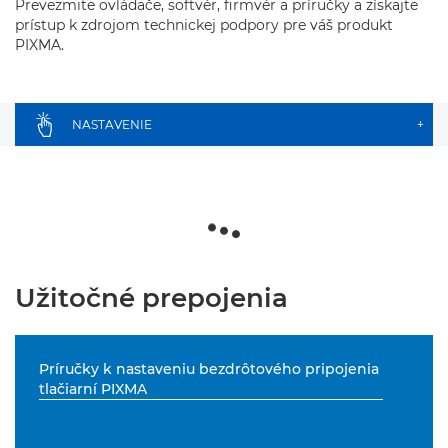
Prevezmite ovládače, softvér, firmvér a príručky a získajte
prístup k zdrojom technickej podpory pre váš produkt
PIXMA.
NASTAVENIE
+
Užitočné prepojenia
Príručky k nastaveniu bezdrôtového pripojenia
tlačiarní PIXMA