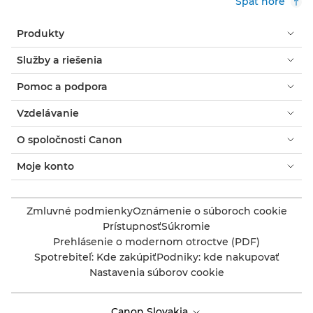
Späť hore
Produkty
Služby a riešenia
Pomoc a podpora
Vzdelávanie
O spoločnosti Canon
Moje konto
Zmluvné podmienky
Oznámenie o súboroch cookie
Prístupnosť
Súkromie
Prehlásenie o modernom otroctve (PDF)
Spotrebiteľ: Kde zakúpiť
Podniky: kde nakupovať
Nastavenia súborov cookie
Canon Slovakia