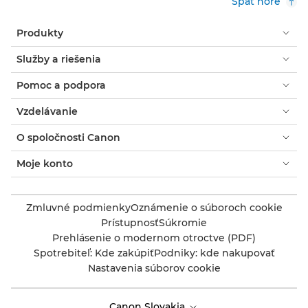
Späť hore
Produkty
Služby a riešenia
Pomoc a podpora
Vzdelávanie
O spoločnosti Canon
Moje konto
Zmluvné podmienky
Oznámenie o súboroch cookie
Prístupnosť
Súkromie
Prehlásenie o modernom otroctve (PDF)
Spotrebiteľ: Kde zakúpiť
Podniky: kde nakupovať
Nastavenia súborov cookie
Canon Slovakia