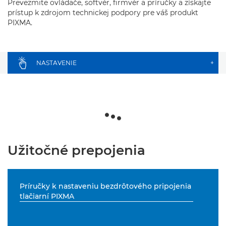
Prevezmite ovládače, softvér, firmvér a príručky a získajte
prístup k zdrojom technickej podpory pre váš produkt
PIXMA.
NASTAVENIE
+
Užitočné prepojenia
Príručky k nastaveniu bezdrôtového pripojenia
tlačiarní PIXMA