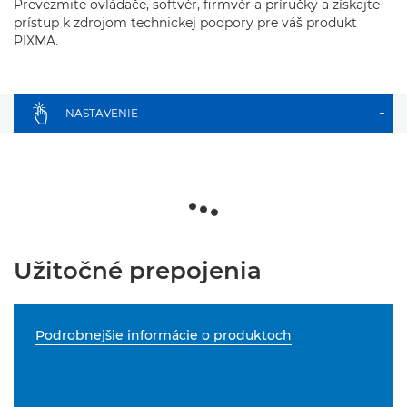
Prevezmite ovládače, softvér, firmvér a príručky a získajte
prístup k zdrojom technickej podpory pre váš produkt
PIXMA.
NASTAVENIE
+
Užitočné prepojenia
Podrobnejšie informácie o produktoch