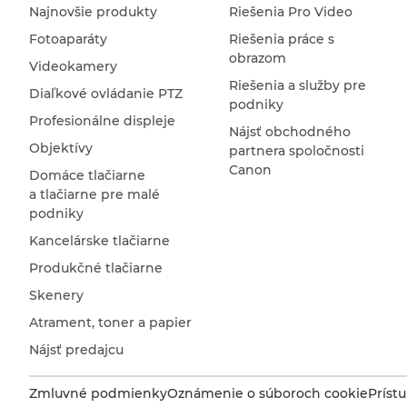
Najnovšie produkty
Riešenia Pro Video
Fotoaparáty
Riešenia práce s
obrazom
Videokamery
Riešenia a služby pre
Diaľkové ovládanie PTZ
podniky
Profesionálne displeje
Nájsť obchodného
Objektívy
partnera spoločnosti
Canon
Domáce tlačiarne
a tlačiarne pre malé
podniky
Kancelárske tlačiarne
Produkčné tlačiarne
Skenery
Atrament, toner a papier
Nájsť predajcu
Zmluvné podmienky
Oznámenie o súboroch cookie
Príst