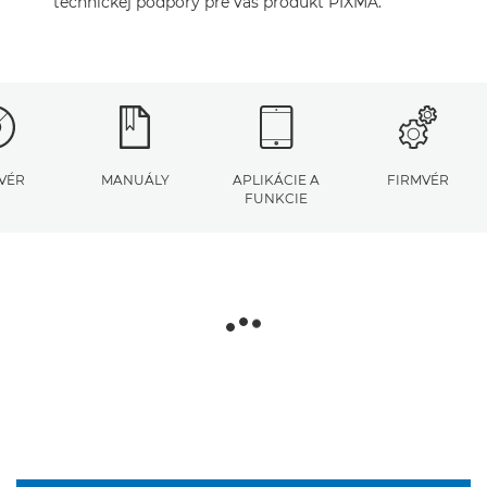
technickej podpory pre váš produkt PIXMA.
VÉR
MANUÁLY
APLIKÁCIE A
FIRMVÉR
FUNKCIE