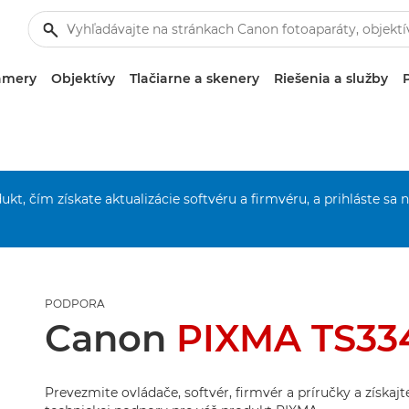
amery
Objektívy
Tlačiarne a skenery
Riešenia a služby
ukt, čím získate aktualizácie softvéru a firmvéru, a prihláste sa 
PODPORA
Canon
PIXMA TS33
Prevezmite ovládače, softvér, firmvér a príručky a získaj