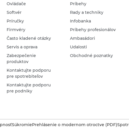
Ovládače
Príbehy
Softvér
Rady a techniky
Príručky
Infobanka
Firmvéry
Príbehy profesionálov
Často kladené otázky
Ambasádori
Servis a oprava
Udalosti
Zabezpečenie
Obchodné poznatky
produktov
Kontaktujte podporu
pre spotrebiteľov
Kontaktujte podporu
pre podniky
upnosť
Súkromie
Prehlásenie o modernom otroctve (PDF)
Spotr