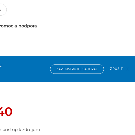
Pomoc a podpora
na
ZRUŠIŤ
ZAREGISTRUJTE SA TERAZ
40
te prístup k zdrojom