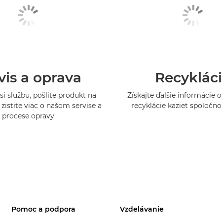
vis a oprava
Recyklác
si službu, pošlite produkt na
Získajte ďalšie informácie
zistite viac o našom servise a
recyklácie kaziet spoločn
procese opravy
Pomoc a podpora
Vzdelávanie