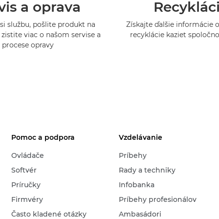
vis a oprava
Recyklác
si službu, pošlite produkt na
Získajte ďalšie informácie
zistite viac o našom servise a
recyklácie kaziet spoločn
procese opravy
Pomoc a podpora
Vzdelávanie
Ovládače
Príbehy
Softvér
Rady a techniky
Príručky
Infobanka
Firmvéry
Príbehy profesionálov
Často kladené otázky
Ambasádori