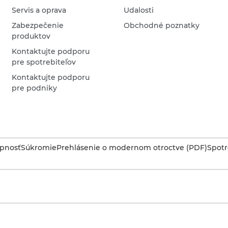
Servis a oprava
Udalosti
Zabezpečenie
Obchodné poznatky
produktov
Kontaktujte podporu
pre spotrebiteľov
Kontaktujte podporu
pre podniky
upnosť
Súkromie
Prehlásenie o modernom otroctve (PDF)
Spotr