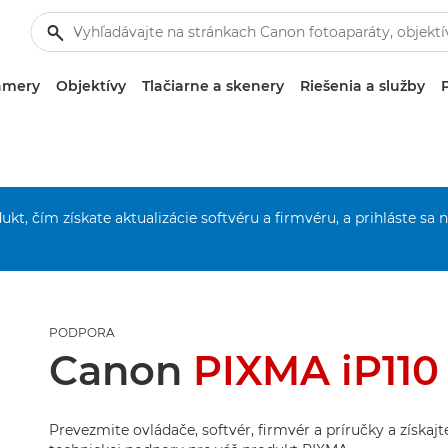
amery
Objektívy
Tlačiarne a skenery
Riešenia a služby
ukt, čím získate aktualizácie softvéru a firmvéru, a prihláste sa 
PODPORA
Canon
PIXMA iP110
Prevezmite ovládače, softvér, firmvér a príručky a získaj