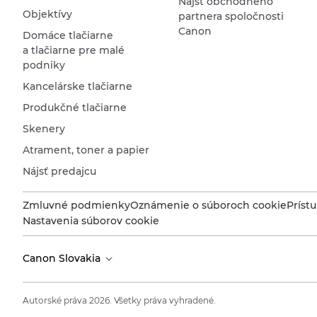
Nájsť obchodného
Objektívy
partnera spoločnosti
Canon
Domáce tlačiarne
a tlačiarne pre malé
podniky
Kancelárske tlačiarne
Produkčné tlačiarne
Skenery
Atrament, toner a papier
Nájsť predajcu
Zmluvné podmienky
Oznámenie o súboroch cookie
Príst
Nastavenia súborov cookie
Canon Slovakia
Autorské práva 2026. Všetky práva vyhradené.