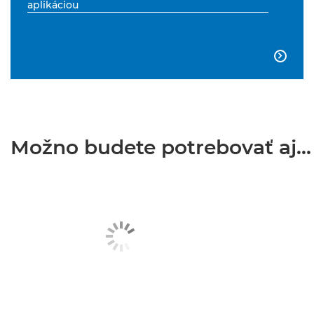
aplikáciou

Možno budete potrebovať aj...