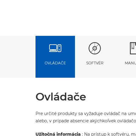
OVLÁDAČE
SOFTVÉR
MANU
Ovládače
Pre určité produkty sa vyžaduje ovládač na umo
alebo, v prípade absencie akýchkoľvek ovláda
Užitočná informácia
: Na prístup k softvéru, 