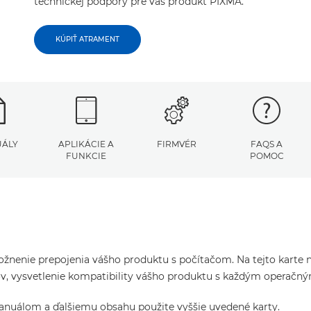
technickej podpory pre váš produkt PIXMA.
KÚPIŤ ATRAMENT
ÁLY
APLIKÁCIE A
FIRMVÉR
FAQS A
FUNKCIE
POMOC
žnenie prepojenia vášho produktu s počítačom. Na tejto karte ná
čov, vysvetlenie kompatibility vášho produktu s každým operač
manuálom a ďalšiemu obsahu použite vyššie uvedené karty.