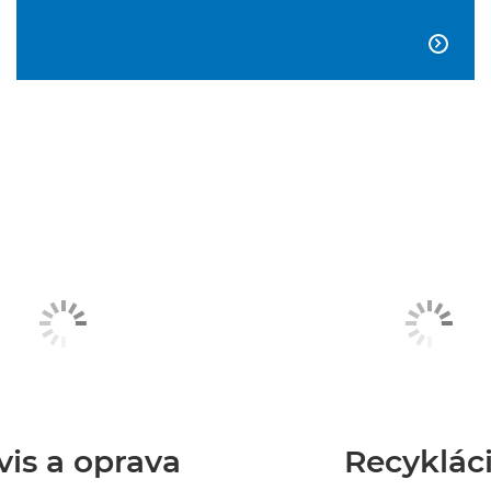

vis a oprava
Recyklác