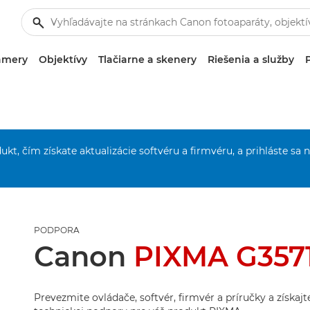
amery
Objektívy
Tlačiarne a skenery
Riešenia a služby
ukt, čím získate aktualizácie softvéru a firmvéru, a prihláste sa 
PODPORA
Canon
PIXMA G357
Prevezmite ovládače, softvér, firmvér a príručky a získaj