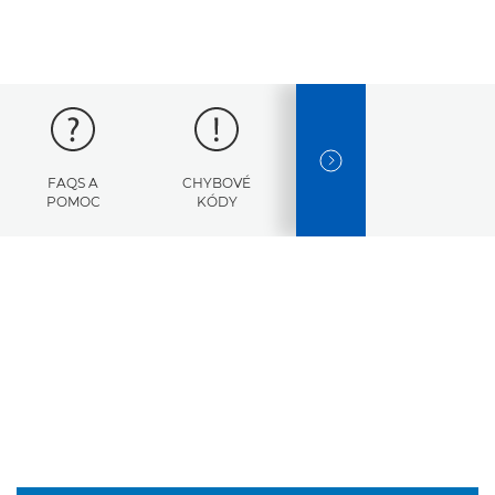
NEXT SLIDE
FAQS A
CHYBOVÉ
TECHNICKÉ
POMOC
KÓDY
ÚDAJE