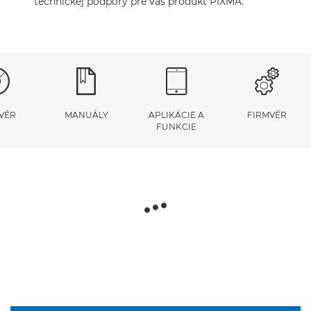
technickej podpory pre váš produkt PIXMA.
VÉR
MANUÁLY
APLIKÁCIE A
FIRMVÉR
FUNKCIE