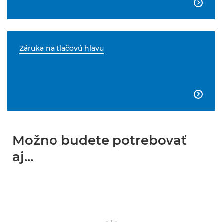

Záruka na tlačovú hlavu

Možno budete potrebovať
aj...