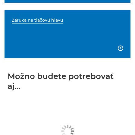
Záruka na tlačovú hlavu

Možno budete potrebovať
aj...