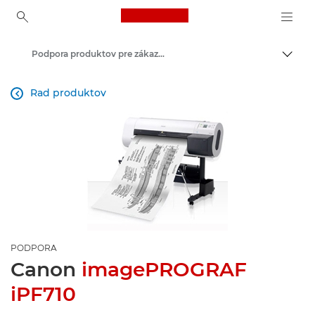
Canon Logo, back to ho
Podpora produktov pre zákazníkov
Prepn
Canon
Rad produktov

PODPORA
Canon
imagePROGRAF
iPF710