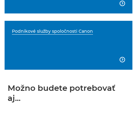

Podnikové služby spoločnosti Canon

Možno budete potrebovať
aj...