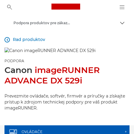
Canon Logo, back to ho
Podpora produktov pre zákazníkov
Prepn
Canon
Rad produktov

PODPORA
Canon
imageRUNNER
ADVANCE DX 529i
Prevezmite ovládače, softvér, firmvér a príručky a získajte
prístup k zdrojom technickej podpory pre váš produkt
imageRUNNER.
OVLÁDAČE
+