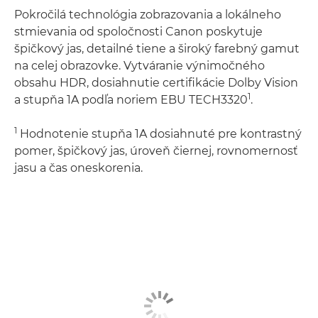
Pokročilá technológia zobrazovania a lokálneho
stmievania od spoločnosti Canon poskytuje
špičkový jas, detailné tiene a široký farebný gamut
na celej obrazovke. Vytváranie výnimočného
obsahu HDR, dosiahnutie certifikácie Dolby Vision
1
a stupňa 1A podľa noriem EBU TECH3320
.
1
Hodnotenie stupňa 1A dosiahnuté pre kontrastný
pomer, špičkový jas, úroveň čiernej, rovnomernosť
jasu a čas oneskorenia.