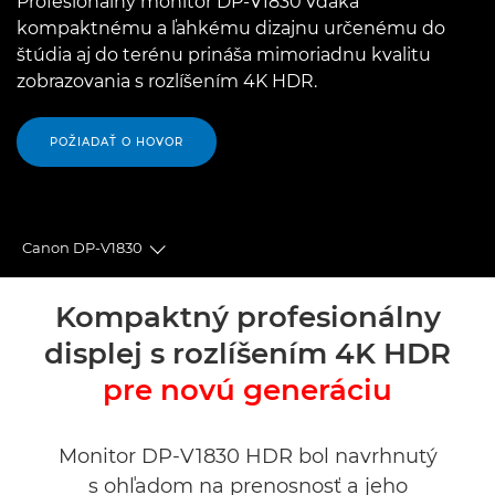
Profesionálny monitor DP-V1830 vďaka
kompaktnému a ľahkému dizajnu určenému do
štúdia aj do terénu prináša mimoriadnu kvalitu
zobrazovania s rozlíšením 4K HDR.
POŽIADAŤ O HOVOR
Canon DP-V1830
Toggle breadcrumbs
Prehľad
Kompaktný profesionálny
displej s rozlíšením 4K HDR
Technické parametre
pre novú generáciu
Podpora
Monitor DP-V1830 HDR bol navrhnutý
s ohľadom na prenosnosť a jeho