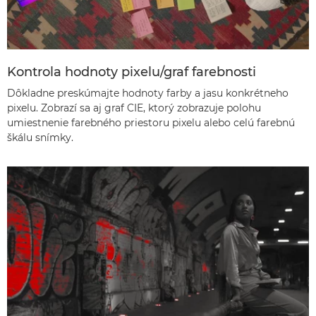
Kontrola hodnoty pixelu/graf farebnosti
Dôkladne preskúmajte hodnoty farby a jasu konkrétneho
pixelu. Zobrazí sa aj graf CIE, ktorý zobrazuje polohu
umiestnenie farebného priestoru pixelu alebo celú farebnú
škálu snímky.