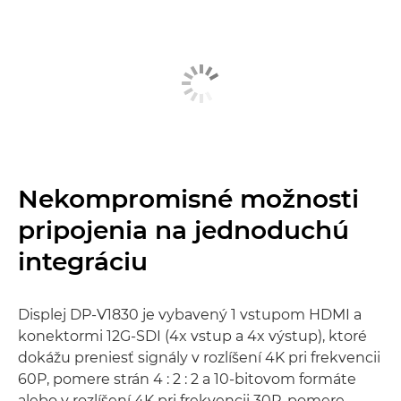
Nekompromisné možnosti
pripojenia na jednoduchú
integráciu
Displej DP-V1830 je vybavený 1 vstupom HDMI a
konektormi 12G-SDI (4x vstup a 4x výstup), ktoré
dokážu preniesť signály v rozlíšení 4K pri frekvencii
60P, pomere strán 4 : 2 : 2 a 10-bitovom formáte
alebo v rozlíšení 4K pri frekvencii 30P, pomere