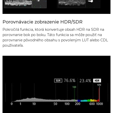
Porovnávacie zobrazenie HDR/SDR
Pokročilá funkcia, ktorá konvertuje obsah HDR na SDR na
porovnanie bok po boku. Táto funkcia sa môže použiť na
porovnanie pôvodného obsahu s povoleným LUT alebo CDL
používateľa.