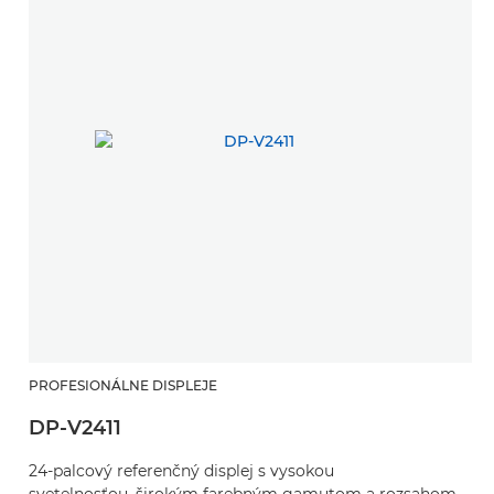
PROFESIONÁLNE DISPLEJE
DP-V2411
24-palcový referenčný displej s vysokou
svetelnosťou, širokým farebným gamutom a rozsahom