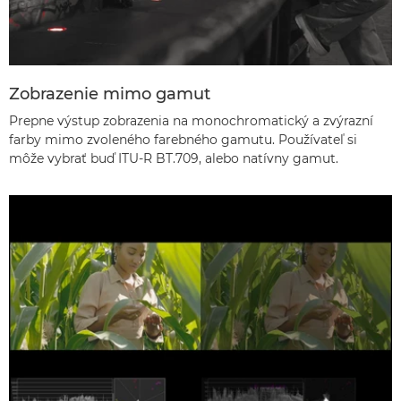
Zobrazenie mimo gamut
Prepne výstup zobrazenia na monochromatický a zvýrazní
farby mimo zvoleného farebného gamutu. Používateľ si
môže vybrať buď ITU-R BT.709, alebo natívny gamut.