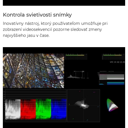
Kontrola svietivosti snímky
Inovatívny nástroj, ktorý používateľom umožňuje pri
zobrazení videosekvencií pozorne sledovať zmeny
najvyššieho jasu v čase.