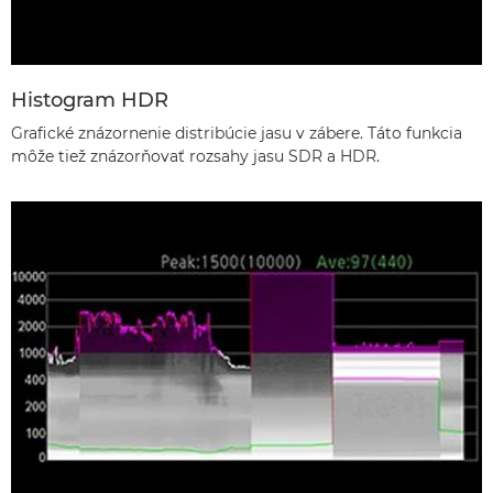
Histogram HDR
Grafické znázornenie distribúcie jasu v zábere. Táto funkcia
môže tiež znázorňovať rozsahy jasu SDR a HDR.