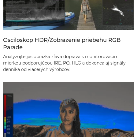
Osciloskop HDR/Zobrazenie priebehu RGB
Parade
Analyzujte jas obrázka zľava doprava s monitorovacím
mierkou podporujúcou IRE, PQ, HLG a dokonca aj signály
denníka od viacerých výrobcov.