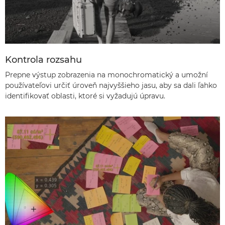
Kontrola rozsahu
Prepne výstup zobrazenia na monochromatický a umožní
používateľovi určiť úroveň najvyššieho jasu, aby sa dali ľahko
identifikovať oblasti, ktoré si vyžadujú úpravu.