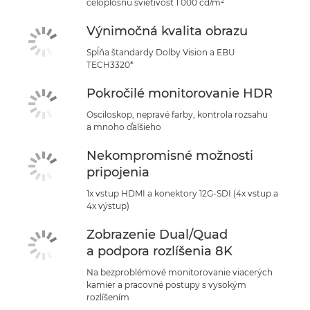
celoplošnú svietivosť 1 000 cd/m²
Výnimočná kvalita obrazu
Spĺňa štandardy Dolby Vision a EBU
TECH3320*
Pokročilé monitorovanie HDR
Osciloskop, nepravé farby, kontrola rozsahu
a mnoho ďalšieho
Nekompromisné možnosti
pripojenia
1x vstup HDMI a konektory 12G-SDI (4x vstup a
4x výstup)
Zobrazenie Dual/Quad
a podpora rozlíšenia 8K
Na bezproblémové monitorovanie viacerých
kamier a pracovné postupy s vysokým
rozlíšením