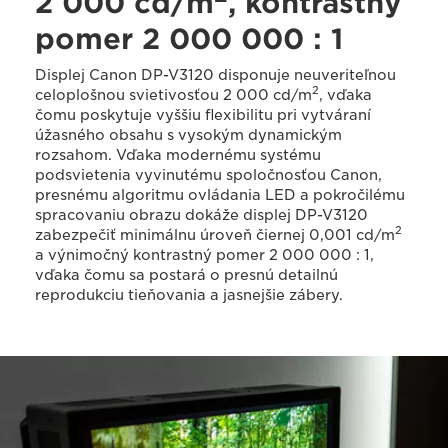
2 000 cd/m
, kontrastný
pomer 2 000 000 : 1
Displej Canon DP-V3120 disponuje neuveriteľnou
2
celoplošnou svietivosťou 2 000 cd/m
, vďaka
čomu poskytuje vyššiu flexibilitu pri vytváraní
úžasného obsahu s vysokým dynamickým
rozsahom. Vďaka modernému systému
podsvietenia vyvinutému spoločnosťou Canon,
presnému algoritmu ovládania LED a pokročilému
spracovaniu obrazu dokáže displej DP-V3120
2
zabezpečiť minimálnu úroveň čiernej 0,001 cd/m
a výnimočný kontrastný pomer 2 000 000 : 1,
vďaka čomu sa postará o presnú detailnú
reprodukciu tieňovania a jasnejšie zábery.