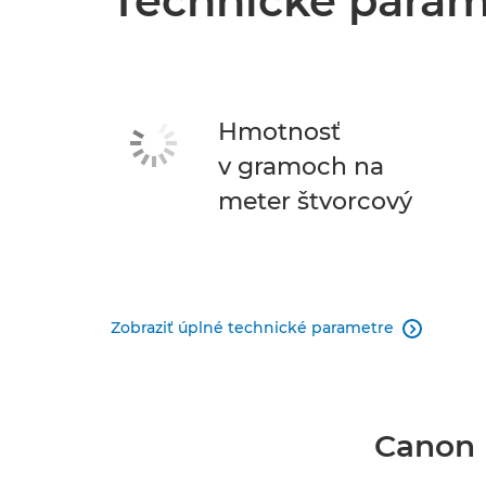
Technické param
Hmotnosť
v gramoch na
meter štvorcový
Zobraziť úplné technické parametre

Canon F