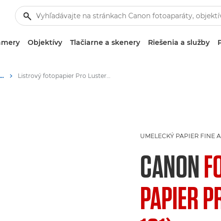
amery
Objektívy
Tlačiarne a skenery
Riešenia a služby
r – A4, A3, A3+, A2, 10 x 15 cm, 13 x13 cm, 13 x 18 cm – lesklý, matný, listrový
Listrový fotopapier Pro Luster LU-101 značky Canon – A4, A3, A3+, A2
UMELECKÝ PAPIER FINE 
CANON
F
PAPIER P