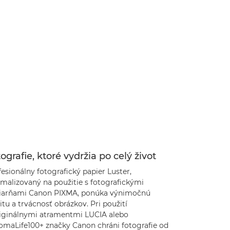
ografie, ktoré vydržia po celý život
esionálny fotografický papier Luster,
imalizovaný na použitie s fotografickými
čiarňami Canon PIXMA, ponúka výnimočnú
itu a trvácnosť obrázkov. Pri použití
riginálnymi atramentmi LUCIA alebo
omaLife100+ značky Canon chráni fotografie od