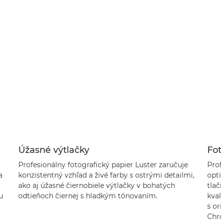
Úžasné výtlačky
Fot
Profesionálny fotografický papier Luster zaručuje
Prof
a
konzistentný vzhľad a živé farby s ostrými detailmi,
opt
ako aj úžasné čiernobiele výtlačky v bohatých
tla
u
odtieňoch čiernej s hladkým tónovaním.
kval
s o
Chr