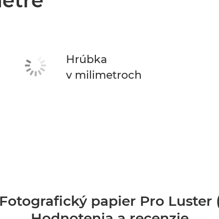
etre
Hrúbka
v milimetroch
otografický papier Pro Luster 
Hodnotenia a recenzie