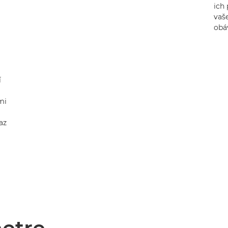
ich
vaš
obá
í
mi
az
a