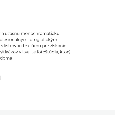
by a úžasnú monochromatickú
profesionálnym fotografickým
s listrovou textúrou pre získanie
ýtlačkov v kvalite fotoštúdia, ktorý
j doma