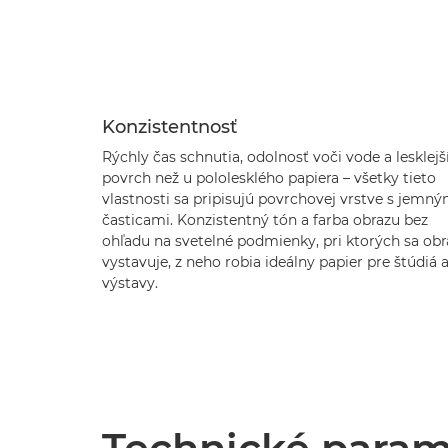
Konzistentnosť
Rýchly čas schnutia, odolnosť voči vode a lesklejš
povrch než u pololesklého papiera – všetky tieto
vlastnosti sa pripisujú povrchovej vrstve s jemný
časticami. Konzistentný tón a farba obrazu bez
ohľadu na svetelné podmienky, pri ktorých sa obr
vystavuje, z neho robia ideálny papier pre štúdiá 
výstavy.