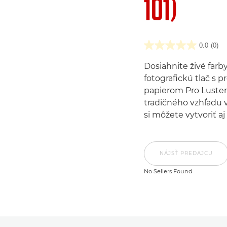
101)
0.0
(0)
Dosiahnite živé far
fotografickú tlač s 
papierom Pro Luster 
tradičného vzhľadu v
si môžete vytvoriť a
NÁJSŤ PREDAJCU
No Sellers Found