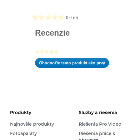
0.0
(0)
0.0
z
Recenzie
5
hviezdičiek.
★★★★★
Žiadna
Ohodnoťte tento produkt ako prvý
hodnota
.
hodnotenia
Takto
otvoríte
modálne
dialógové
okno.
Produkty
Služby a riešenia
Najnovšie produkty
Riešenia Pro Video
Fotoaparáty
Riešenia práce s