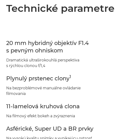
Technické parametre
20 mm hybridný objektív F1.4
s pevným ohniskom
Dramatická ultraširokouhlá perspektíva
s rýchlou clonou f/1,4
1
Plynulý prstenec clony
Na bezproblémové manuálne ovládanie
filmovania
11-lamelová kruhová clona
Na filmový efekt bokeh a zvýraznenia
Asférické, Super UD a BR prvky
Na vysokú kvalitu snímky a vynikajúcu ostrosť