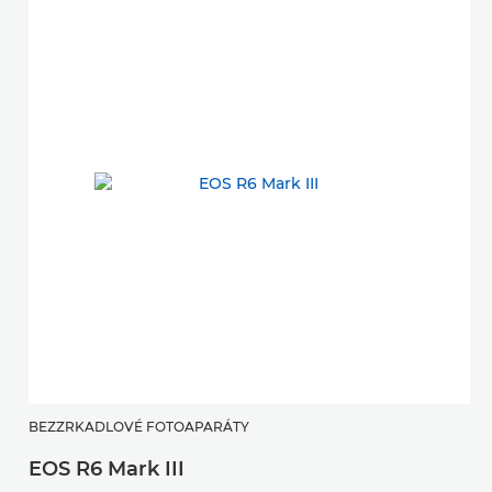
BEZZRKADLOVÉ FOTOAPARÁTY
H
EOS R6 Mark III
R