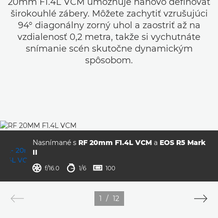
20mm F1.4L VCM umožňuje nanovo definovať
širokouhlé zábery. Môžete zachytiť vzrušujúci
94° diagonálny zorný uhol a zaostriť až na
vzdialenosť 0,2 metra, takže si vychutnáte
snímanie scén skutočne dynamickým
spôsobom.
Nasnímané s
RF 20mm F1.4L VCM
a
EOS R5 Mark
II
clona
rýchlosť uzávierky
ISO



f/16.0
1/6
100
1
/
12