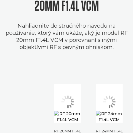
20MM F1.4L VCM
Nahliadnite do stručného návodu na
používanie, ktorý vám ukáže, aký je model RF
20mm F1.4L VCM v porovnaní s inými
objektívmi RF s pevným ohniskom.
RF 20MM F1.4L
RF 24MM F1.4L