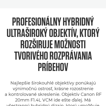
PROFESIONÁLNY HYBRIDNÝ
ULTRAŠIROKÝ OBJEKTÍV, KTORÝ
ROZŠIRUJE MOŽNOSTI
TVORIVÉHO ROZPRÁVANIA
PRÍBEHOV
Najlepšie širokouhlé objektívy ponúkajú
výnimočnú ostrosť, krásne rozostrenie
a kontrolované skreslenie. Objektív Canon RF
20mm F1.4L VCM ide ešte ďalej. Má
všestranný hybridný dizajn, ktorý umožňuje