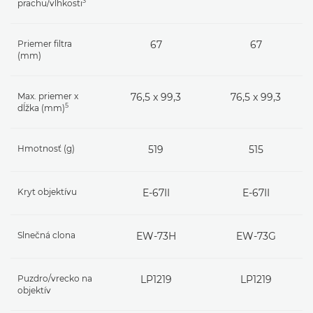
3
prachu/vlhkosti
Priemer filtra
67
67
(mm)
Max. priemer x
76,5 x 99,3
76,5 x 99,3
5
dĺžka (mm)
Hmotnosť (g)
519
515
Kryt objektívu
E-67II
E-67II
Slnečná clona
EW-73H
EW-73G
Puzdro/vrecko na
LP1219
LP1219
objektív