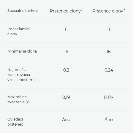
7
7
Špeciálne funkcie
Prstenec clony
Prstenec clony
Počet lamiel
11
11
clony
Minimálna clona
16
16
Najmenšia
0,2
0,24
zaostrovacia
vzdialenosť (m)
Maximálne
0,19
0,17x
zväčšenie (x)
Ovládací
Áno
Áno
prstenec