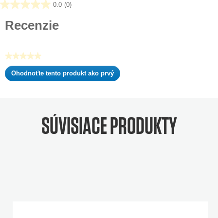
0.0
(0)
0.0
z
Recenzie
5
hviezdičiek.
★★★★★
Žiadna
Ohodnoťte tento produkt ako prvý
hodnota
.
hodnotenia
Takto
otvoríte
modálne
SÚVISIACE PRODUKTY
dialógové
okno.