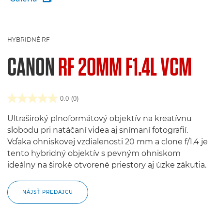
HYBRIDNÉ RF
CANON
RF 20MM F1.4L VCM
0.0
(0)
Ultraširoký plnoformátový objektív na kreatívnu
slobodu pri natáčaní videa aj snímaní fotografií.
Vďaka ohniskovej vzdialenosti 20 mm a clone f/1,4 je
tento hybridný objektív s pevným ohniskom
ideálny na široké otvorené priestory aj úzke zákutia.
NÁJSŤ PREDAJCU