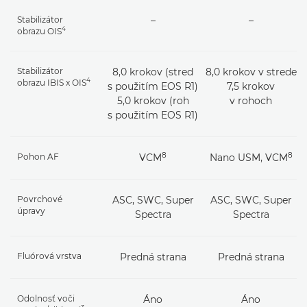
Stabilizátor
–
–
4
obrazu OIS
Stabilizátor
8,0 krokov (stred
8,0 krokov v strede
4
obrazu IBIS x OIS
s použitím EOS R1)
7,5 krokov
5,0 krokov (roh
v rohoch
s použitím EOS R1)
8
8
Pohon AF
VCM
Nano USM, VCM
Povrchové
ASC, SWC, Super
ASC, SWC, Super
úpravy
Spectra
Spectra
Fluórová vrstva
Predná strana
Predná strana
Odolnosť voči
Áno
Áno