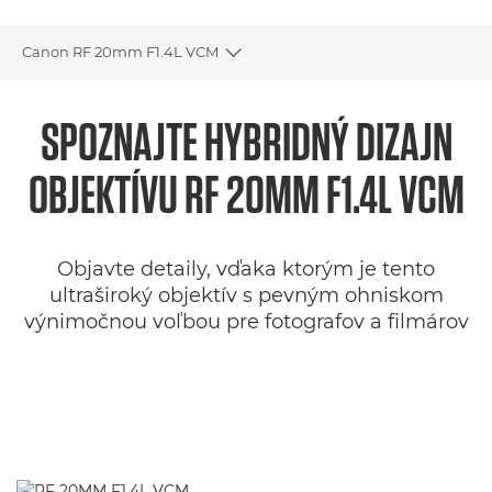
Canon RF 20mm F1.4L VCM
Toggle breadcrumbs
Prehľad
SPOZNAJTE HYBRIDNÝ DIZAJN
Technické parametre
OBJEKTÍVU RF 20MM F1.4L VCM
Galéria
Objavte detaily, vďaka ktorým je tento
Recenzie
ultraširoký objektív s pevným ohniskom
výnimočnou voľbou pre fotografov a filmárov
Podpora