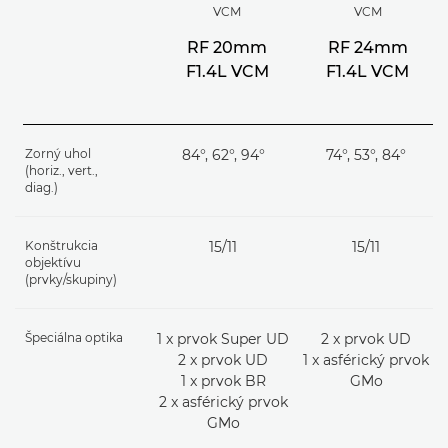
VCM
VCM
RF 20mm
RF 24mm
F1.4L VCM
F1.4L VCM
Zorný uhol
84°, 62°, 94°
74°, 53°, 84°
(horiz., vert.,
diag.)
Konštrukcia
15/11
15/11
objektívu
(prvky/skupiny)
Špeciálna optika
1 x prvok Super UD
2 x prvok UD
2 x prvok UD
1 x asférický prvok
1 x prvok BR
GMo
2 x asférický prvok
GMo