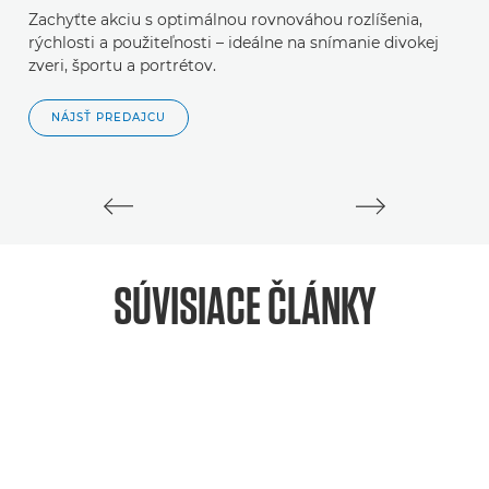
Zachyťte akciu s optimálnou rovnováhou rozlíšenia,
B
rýchlosti a použiteľnosti – ideálne na snímanie divokej
kv
zveri, športu a portrétov.
NÁJSŤ PREDAJCU
SÚVISIACE ČLÁNKY