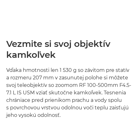
Vezmite si svoj objektív
kamkoľvek
Vďaka hmotnosti len 1 530 g so závitom pre statív
a rozmeru 207 mm v zasunutej polohe si môžete
svoj teleobjektív so zoomom RF 100-500mm F4.5-
7.1 L IS USM vziať skutočne kamkoľvek. Tesnenia
chrániace pred prienikom prachu a vody spolu
s povrchovou vrstvou odolnou voči teplu zaisťujú
jeho vysokú odolnosť.