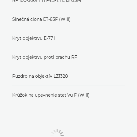
RF 100-500mm F4.5-7.1 L IS USM
Slnečná clona ET-83F (WIII)
Kryt objektívu E-77 II
Kryt objektívu proti prachu RF
Puzdro na objektív LZ1328
Krúžok na upevnenie statívu F (WIII)