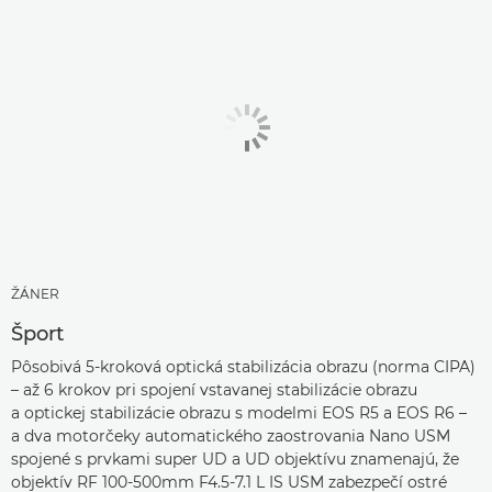
ŽÁNER
Šport
Pôsobivá 5-kroková optická stabilizácia obrazu (norma CIPA)
– až 6 krokov pri spojení vstavanej stabilizácie obrazu
a optickej stabilizácie obrazu s modelmi EOS R5 a EOS R6 –
a dva motorčeky automatického zaostrovania Nano USM
spojené s prvkami super UD a UD objektívu znamenajú, že
objektív RF 100-500mm F4.5-7.1 L IS USM zabezpečí ostré