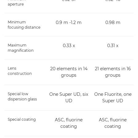
aperture
Minimum
0.9 m -1.2 m
0.98 m
focusing distance
Maximum
0.33 x
0.31 x
magnification
Lens
20 elements in 14
21 elements in 16
construction
groups
groups
Special low
One Super UD, six
One Fluorite, one
dispersion glass
UD
Super UD
Special coating
ASC, fluorine
ASC, fluorine
coating
coating