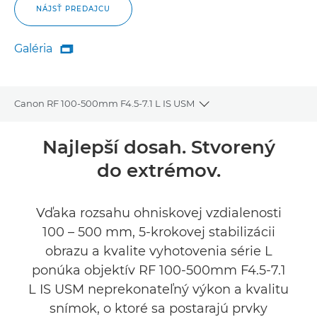
NÁJSŤ PREDAJCU
Galéria

Galéria
Canon RF 100-500mm F4.5-7.1 L IS USM
Toggle breadcrumbs
Prehľad
Najlepší dosah. Stvorený
do extrémov.
Technické parametre
Galéria
Vďaka rozsahu ohniskovej vzdialenosti
100 – 500 mm, 5-krokovej stabilizácii
Recenzie
obrazu a kvalite vyhotovenia série L
ponúka objektív RF 100-500mm F4.5-7.1
Podpora
L IS USM neprekonateľný výkon a kvalitu
snímok, o ktoré sa postarajú prvky
NÁJSŤ PREDAJCU