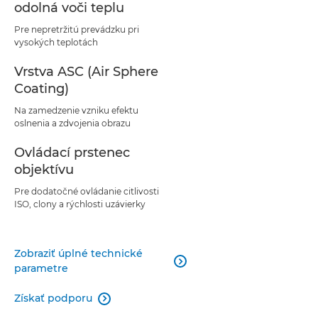
odolná voči teplu
Pre nepretržitú prevádzku pri
vysokých teplotách
Vrstva ASC (Air Sphere
Coating)
Na zamedzenie vzniku efektu
oslnenia a zdvojenia obrazu
Ovládací prstenec
objektívu
Pre dodatočné ovládanie citlivosti
ISO, clony a rýchlosti uzávierky
Zobraziť úplné technické

parametre
Získať podporu
