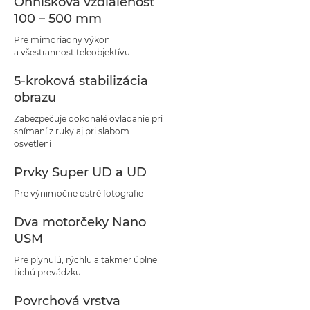
Ohnisková vzdialenosť
100 – 500 mm
Pre mimoriadny výkon
a všestrannosť teleobjektívu
5-kroková stabilizácia
obrazu
Zabezpečuje dokonalé ovládanie pri
snímaní z ruky aj pri slabom
osvetlení
Prvky Super UD a UD
Pre výnimočne ostré fotografie
Dva motorčeky Nano
USM
Pre plynulú, rýchlu a takmer úplne
tichú prevádzku
Povrchová vrstva