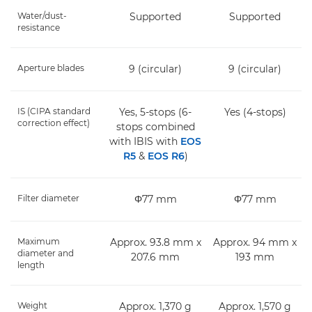
Water/dust-
Supported
Supported
resistance
Aperture blades
9 (circular)
9 (circular)
IS (CIPA standard
Yes, 5-stops (6-
Yes (4-stops)
correction effect)
stops combined
with IBIS with
EOS
R5
&
EOS R6
)
Filter diameter
Φ77 mm
Φ77 mm
Maximum
Approx. 93.8 mm x
Approx. 94 mm x
diameter and
207.6 mm
193 mm
length
Weight
Approx. 1,370 g
Approx. 1,570 g