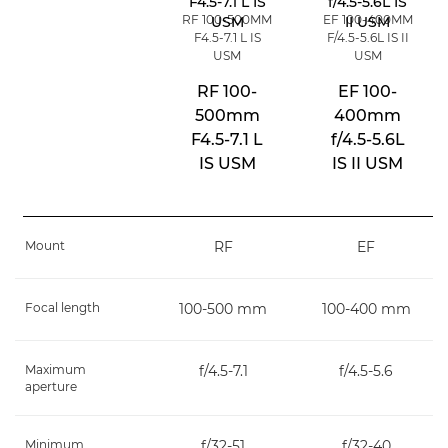
RF 100-500MM
EF 100-400MM
F4.5-7.1 L IS
F/4.5-5.6L IS II
USM
USM
RF 100-
EF 100-
500mm
400mm
F4.5-7.1 L
f/4.5-5.6L
IS USM
IS II USM
Mount
RF
EF
Focal length
100-500 mm
100-400 mm
Maximum
f/4.5-7.1
f/4.5-5.6
aperture
Minimum
f/32-51
f/32-40