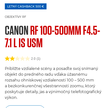
LETNÝ CASHBACK 500 €
OBJEKTÍVY RF
CANON
RF 100-500MM F4.5-
7.1 L IS USM
2.0
(1)
Priblížte vzdialené scény a posaďte svoj snímaný
objekt do predného radu vďaka úžasnému
rozsahu ohniskovej vzdialenosti 100 – 500 mm
a bezkonkurenčnej všestrannosti zoomu, ktorý
poskytuje detaily, jas a výnimočný telefotografický
výkon.