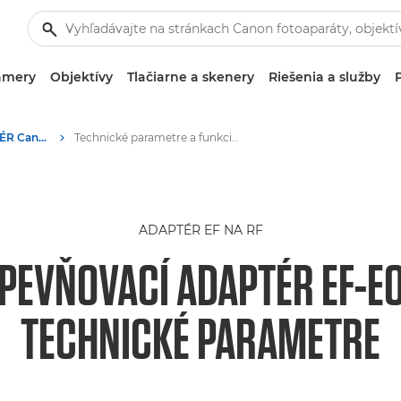
amery
Objektívy
Tlačiarne a skenery
Riešenia a služby
UPEVŇOVACÍ ADAPTÉR Canon EF-EOS R 0.71x – vysielanie
Technické parametre a funkcie – EF-EOS R 0.71x
ADAPTÉR EF NA RF
EVŇOVACÍ ADAPTÉR EF-EO
TECHNICKÉ PARAMETRE