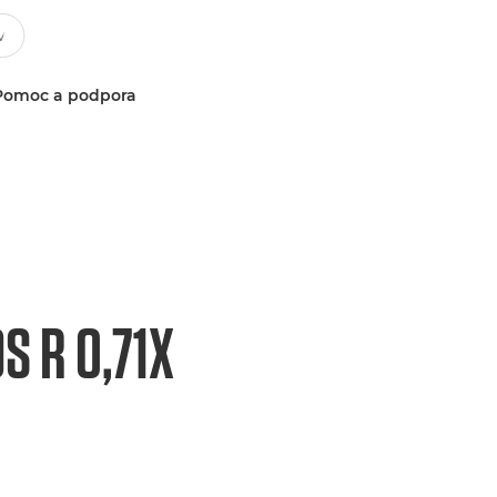
Pomoc a podpora
S R 0,71X