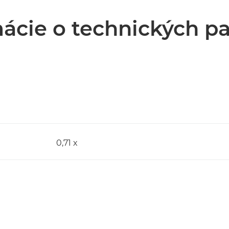
ácie o technických p
0,71 x