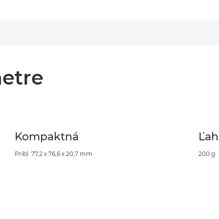
etre
Kompaktná
Ľah
Pribl. 77,2 x 76,6 x 20,7 mm
200 g