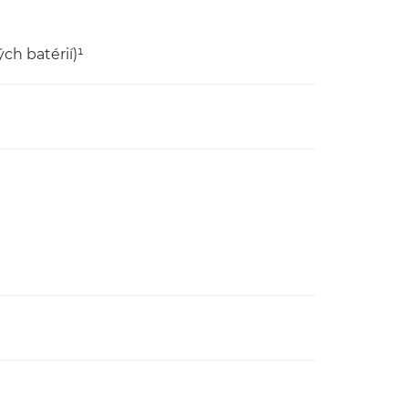
ých batérií)¹