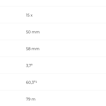
15 x
50 mm
58 mm
3,7°
60,3°¹
79 m