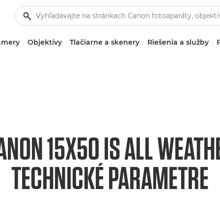
amery
Objektívy
Tlačiarne a skenery
Riešenia a služby
ANON 15X50 IS ALL WEATH
TECHNICKÉ PARAMETRE