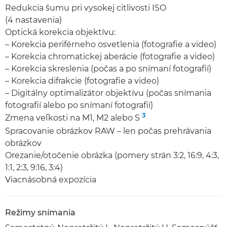
Redukcia šumu pri vysokej citlivosti ISO
(4 nastavenia)
Optická korekcia objektívu:
– Korekcia periférneho osvetlenia (fotografie a video)
– Korekcia chromatickej aberácie (fotografie a video)
– Korekcia skreslenia (počas a po snímaní fotografií)
– Korekcia difrakcie (fotografie a video)
– Digitálny optimalizátor objektívu (počas snímania
fotografií alebo po snímaní fotografií)
3
Zmena veľkosti na M1, M2 alebo S
Spracovanie obrázkov RAW – len počas prehrávania
obrázkov
Orezanie/otočenie obrázka (pomery strán 3:2, 16:9, 4:3,
1:1, 2:3, 9:16, 3:4)
Viacnásobná expozícia
Režimy snímania