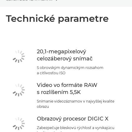
Toggle breadcrumbs
Prehľad
Technické parametre
Technické parametre
Podpora
20,1-megapixelový
celozáberový snímač
S obrovským dynamickým rozsahom
a citlivosťou ISO
Video vo formáte RAW
s rozlíšením 5,5K
Snímanie videozáznamov v najvyššej kvalite
obrazu
Obrazový procesor DIGIC X
Zabezpečuje bleskovú rýchlosť a vynikajúcu