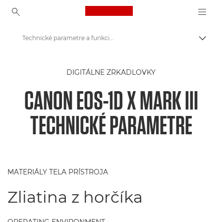
Canon Logo, back to ho
Technické parametre a funkcie – EOS-1D X Mark III
Prepn
Canon
DIGITÁLNE ZRKADLOVKY
Digitálne fotoaparáty
CANON EOS-1D X MARK III
Canon EOS-1D X Mark III – fotoaparáty
TECHNICKÉ PARAMETRE
MATERIÁLY TELA PRÍSTROJA
Zliatina z horčíka