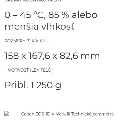
OPERATING ENVIRONMENT
0 – 45 °C, 85 % alebo
menšia vlhkosť
ROZMERY (Š X V X H)
158 x 167,6 x 82,6 mm
HMOTNOSŤ (LEN TELO)
Pribl. 1 250 g