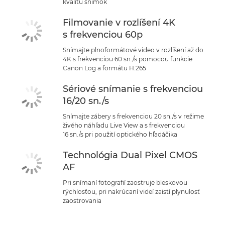
kvalitu snímok
Filmovanie v rozlíšení 4K
s frekvenciou 60p
Snímajte plnoformátové video v rozlíšení až do
4K s frekvenciou 60 sn./s pomocou funkcie
Canon Log a formátu H.265
Sériové snímanie s frekvenciou
16/20 sn./s
Snímajte zábery s frekvenciou 20 sn./s v režime
živého náhľadu Live View a s frekvenciou
16 sn./s pri použití optického hľadáčika
Technológia Dual Pixel CMOS
AF
Pri snímaní fotografií zaostruje bleskovou
rýchlosťou, pri nakrúcaní videí zaistí plynulosť
zaostrovania