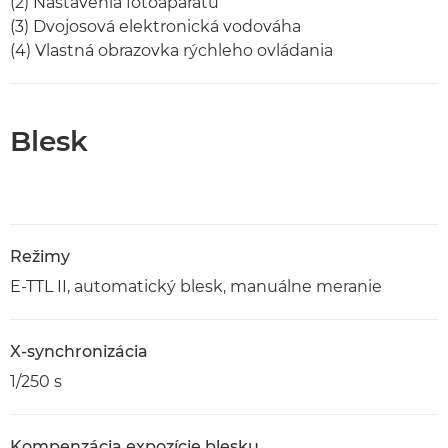
(2) Nastavenia fotoaparátu
(3) Dvojosová elektronická vodováha
(4) Vlastná obrazovka rýchleho ovládania
Blesk
Režimy
E-TTL II, automatický blesk, manuálne meranie
X-synchronizácia
1/250 s
Kompenzácia expozície blesku