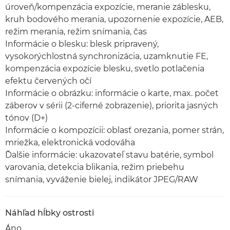
úroveň/kompenzácia expozície, meranie záblesku,
kruh bodového merania, upozornenie expozície, AEB,
režim merania, režim snímania, čas
Informácie o blesku: blesk pripravený,
vysokorýchlostná synchronizácia, uzamknutie FE,
kompenzácia expozície blesku, svetlo potlačenia
efektu červených očí
Informácie o obrázku: informácie o karte, max. počet
záberov v sérii (2-ciferné zobrazenie), priorita jasných
tónov (D+)
Informácie o kompozícii: oblasť orezania, pomer strán,
mriežka, elektronická vodováha
Ďalšie informácie: ukazovateľ stavu batérie, symbol
varovania, detekcia blikania, režim priebehu
snímania, vyváženie bielej, indikátor JPEG/RAW
Náhľad hĺbky ostrosti
Áno