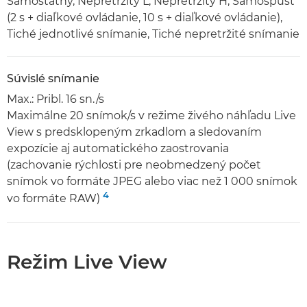
Samostatný, Nepretržitý L, Nepretržitý H, Samospúšť
(2 s + diaľkové ovládanie, 10 s + diaľkové ovládanie),
Tiché jednotlivé snímanie, Tiché nepretržité snímanie
Súvislé snímanie
Max.: Pribl. 16 sn./s
Maximálne 20 snímok/s v režime živého náhľadu Live
View s predsklopeným zrkadlom a sledovaním
expozície aj automatického zaostrovania
(zachovanie rýchlosti pre neobmedzený počet
snímok vo formáte JPEG alebo viac než 1 000 snímok
4
vo formáte RAW)
Režim Live View