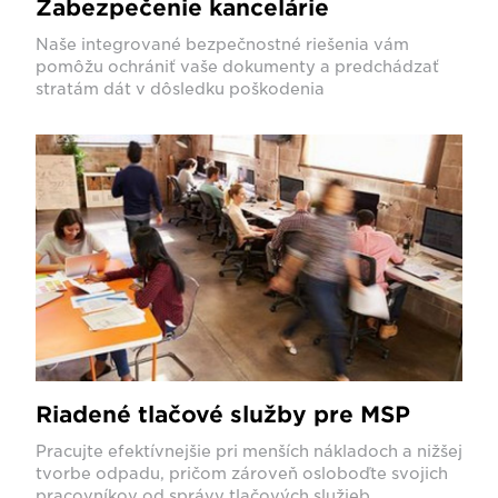
Zabezpečenie kancelárie
Naše integrované bezpečnostné riešenia vám
pomôžu ochrániť vaše dokumenty a predchádzať
stratám dát v dôsledku poškodenia
Riadené tlačové služby pre MSP
Pracujte efektívnejšie pri menších nákladoch a nižšej
tvorbe odpadu, pričom zároveň osloboďte svojich
pracovníkov od správy tlačových služieb