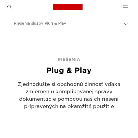
Canon Logo, back to h
Riešenia služby Plug & Play
Prep
omrv
Canon
navig
Riešenia a služby
Podnikové riešenia
RIEŠENIA
Plug & Play
Zjednodušte si obchodnú činnosť vďaka
zmierneniu komplikovanej správy
dokumentácie pomocou našich riešení
pripravených na okamžité použitie