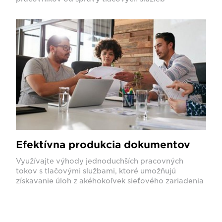
Efektívna produkcia dokumentov
Využívajte výhody jednoduchších pracovných
tokov s tlačovými službami, ktoré umožňujú
získavanie úloh z akéhokoľvek sieťového zariadenia