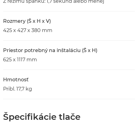
Z režimu spánku: 1,7 sekúnd alebo menej
Rozmery (Š x H x V)
425 x 427 x 380 mm
Priestor potrebný na inštaláciu (Š x H)
625 x 1117 mm
Hmotnosť
Pribl. 17,7 kg
Špecifikácie tlače