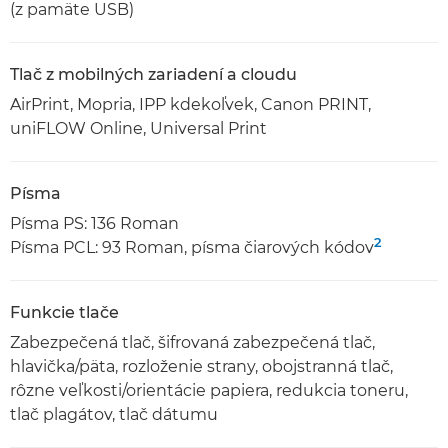
(z pamäte USB)
Tlač z mobilných zariadení a cloudu
AirPrint, Mopria, IPP kdekoľvek, Canon PRINT,
uniFLOW Online, Universal Print
Písma
Písma PS: 136 Roman
2
Písma PCL: 93 Roman, písma čiarových kódov
Funkcie tlače
Zabezpečená tlač, šifrovaná zabezpečená tlač,
hlavička/päta, rozloženie strany, obojstranná tlač,
rôzne veľkosti/orientácie papiera, redukcia toneru,
tlač plagátov, tlač dátumu