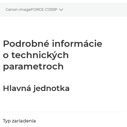
Canon imageFORCE C1333P
Toggle breadcrumbs
Prehľad
Technické parametre
Podrobné informácie
o technických
Podpora
parametroch
Stiahnuť súbor PDF
Hlavná jednotka
Typ zariadenia