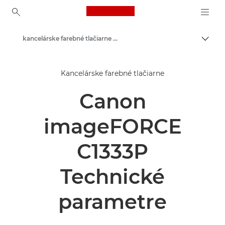
Canon Logo, back to ho
kancelárske farebné tlačiarne - Canon Slovakia
Prepn
Canon
Kancelárske farebné tlačiarne
Riešenia a služby
Canon
Podnikové produkty
Podnikové tlačiarne a faxové zariadenia
imageFORCE
Tlačiarne
C1333P
Technické
parametre