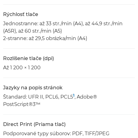
Rýchlosť tlače
Jednostranne: až 33 str./min (A4), až 44,9 str./min
(A5R), až 60 str./min (A5)
2-stranne: až 29,5 obrázka/min (A4)
Rozlíšenie tlače (dpi)
Až 1 200 × 1 200
Jazyky na popis stránok
1
Štandard: UFR II, PCL6, PCL5
, Adobe®
PostScript®3™
Direct Print (Priama tlač)
Podporované typy súborov: PDF, TIFF/JPEG