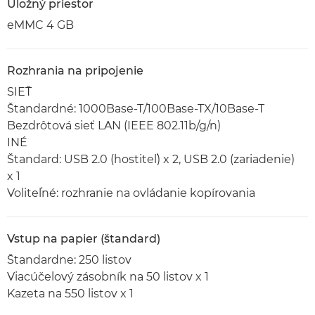
Úložný priestor
eMMC 4 GB
Rozhrania na pripojenie
SIEŤ
Štandardné: 1000Base-T/100Base-TX/10Base-T
Bezdrôtová sieť LAN (IEEE 802.11b/g/n)
INÉ
Štandard: USB 2.0 (hostiteľ) x 2, USB 2.0 (zariadenie)
x 1
Voliteľné: rozhranie na ovládanie kopírovania
Vstup na papier (štandard)
Štandardne: 250 listov
Viacúčelový zásobník na 50 listov x 1
Kazeta na 550 listov x 1