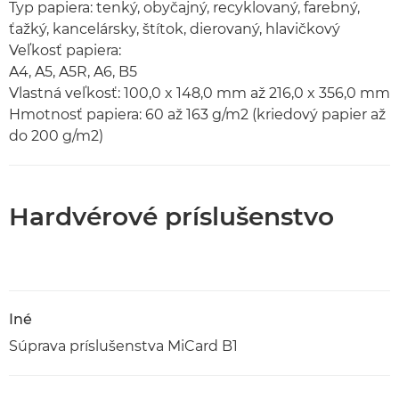
Typ papiera: tenký, obyčajný, recyklovaný, farebný,
ťažký, kancelársky, štítok, dierovaný, hlavičkový
Veľkosť papiera:
A4, A5, A5R, A6, B5
Vlastná veľkosť: 100,0 x 148,0 mm až 216,0 x 356,0 mm
Hmotnosť papiera: 60 až 163 g/m2 (kriedový papier až
do 200 g/m2)
Hardvérové príslušenstvo
Iné
Súprava príslušenstva MiCard B1