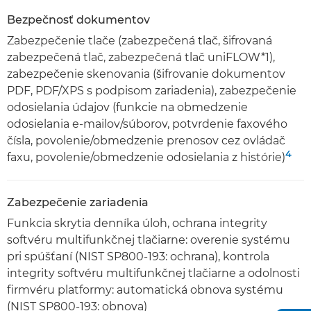
Bezpečnosť dokumentov
Zabezpečenie tlače (zabezpečená tlač, šifrovaná
zabezpečená tlač, zabezpečená tlač uniFLOW*1),
zabezpečenie skenovania (šifrovanie dokumentov
PDF, PDF/XPS s podpisom zariadenia), zabezpečenie
odosielania údajov (funkcie na obmedzenie
odosielania e-mailov/súborov, potvrdenie faxového
čísla, povolenie/obmedzenie prenosov cez ovládač
4
faxu, povolenie/obmedzenie odosielania z histórie)
Zabezpečenie zariadenia
Funkcia skrytia denníka úloh, ochrana integrity
softvéru multifunkčnej tlačiarne: overenie systému
pri spúšťaní (NIST SP800-193: ochrana), kontrola
integrity softvéru multifunkčnej tlačiarne a odolnosti
firmvéru platformy: automatická obnova systému
(NIST SP800-193: obnova)