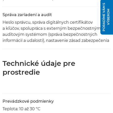
P
O
R
A
D
Í
M
E
V
Á
M
S
V
Ý
B
E
R
O
M
Správa zariadení a audit
Heslo správcu, správa digitálnych certifikátov
a kľúčov, spolupráca s externým bezpečnostným
auditovým systémom (správa bezpečnostných
informácií a udalostí), nastavenie zásad zabezpečenia
Technické údaje pre
prostredie
Prevádzkové podmienky
Teplota: 10 až 30 ºC