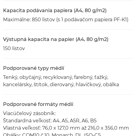
Kapacita podávania papiera (A4, 80 g/m2)
Maximálne: 850 listov (s 1 podávačom papiera PF-K1)
Výstupná kapacita na papier (A4, 80 g/m2)
150 listov
Podporované typy médií
Tenký, obyčajný, recyklovaný, farebný, ťažký,
kancelársky, štítok, dierovaný, hlavičkový, obálka
Podporované formáty médií
Viacúčelový zásobník:
Štandardná veľkosť: A4, A5, A5R, A6, B5
Vlastná veľkosť: 76,0 x 127,0 mm až 216,0 x 356,0 mm
Obálky: COM10 č.10, Monarch, DL, ISO-C5