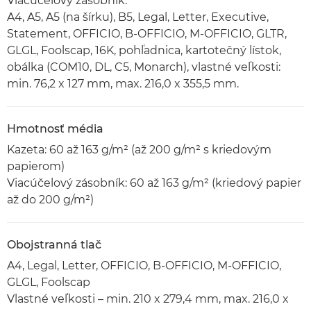
Viacúčelový zásobník:
A4, A5, A5 (na šírku), B5, Legal, Letter, Executive,
Statement, OFFICIO, B-OFFICIO, M-OFFICIO, GLTR,
GLGL, Foolscap, 16K, pohľadnica, kartotečný lístok,
obálka (COM10, DL, C5, Monarch), vlastné veľkosti:
min. 76,2 x 127 mm, max. 216,0 x 355,5 mm.
Hmotnosť média
Kazeta: 60 až 163 g/m² (až 200 g/m² s kriedovým
papierom)
Viacúčelový zásobník: 60 až 163 g/m² (kriedový papier
až do 200 g/m²)
Obojstranná tlač
A4, Legal, Letter, OFFICIO, B-OFFICIO, M-OFFICIO,
GLGL, Foolscap
Vlastné veľkosti – min. 210 x 279,4 mm, max. 216,0 x