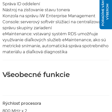
P
O
R
A
D
Í
M
E
V
Á
M
S
V
Ý
B
E
R
O
Správa ID oddelení
M
Nástroj na zisťovanie stavu tonera
Konzola na správu iW Enterprise Management
Console: serverový softvér slúžiaci na centralizovanú
správu skupiny zariadení
eMaintenance: vstavaný systém RDS umožňuje
využívanie diaľkových služieb eMaintenance, ako sú
metrické snímanie, automatická správa spotrebného
materiálu a diaľková diagnostika
Všeobecné funkcie
Rýchlosť procesora
800 MHz x 2