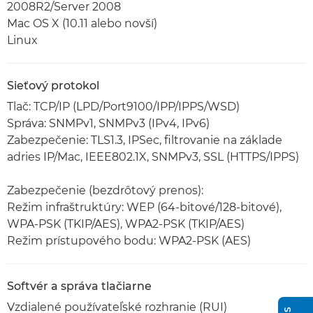
2008R2/Server 2008
Mac OS X (10.11 alebo novší)
Linux
Sieťový protokol
Tlač: TCP/IP (LPD/Port9100/IPP/IPPS/WSD)
Správa: SNMPv1, SNMPv3 (IPv4, IPv6)
Zabezpečenie: TLS1.3, IPSec, filtrovanie na základe
adries IP/Mac, IEEE802.1X, SNMPv3, SSL (HTTPS/IPPS)
Zabezpečenie (bezdrôtový prenos):
Režim infraštruktúry: WEP (64-bitové/128-bitové),
WPA-PSK (TKIP/AES), WPA2-PSK (TKIP/AES)
Režim prístupového bodu: WPA2-PSK (AES)
Softvér a správa tlačiarne
Vzdialené používateľské rozhranie (RUI)