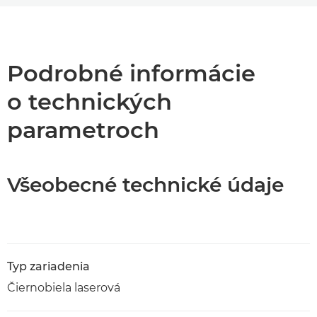
Prehľad
Technické parametre
Podrobné informácie
o technických
Podpora
parametroch
Stiahnuť súbor PDF
Všeobecné technické údaje
Typ zariadenia
Čiernobiela laserová