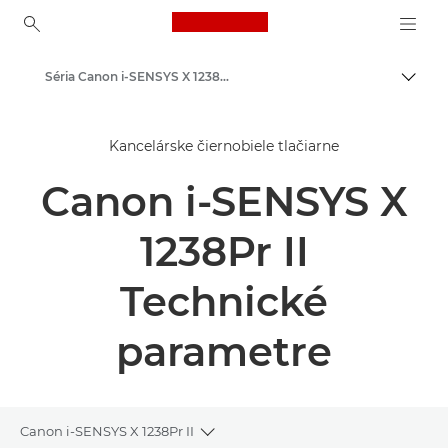
Canon Logo, back to ho
Séria Canon i-SENSYS X 1238P II – podnikové tlačiarne
Prepn
Canon
Kancelárske čiernobiele tlačiarne
Riešenia a služby
Canon i-SENSYS X
Podnikové produkty
Podnikové tlačiarne a faxové zariadenia
1238Pr II
Tlačiarne
Technické
Black & White Office Printers
parametre
Canon i-SENSYS X 1238Pr II
Toggle breadcrumbs