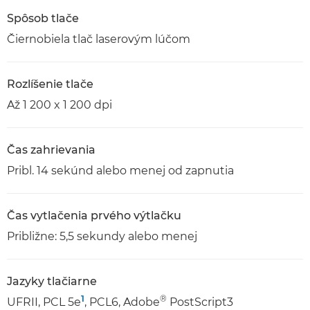
Spôsob tlače
Čiernobiela tlač laserovým lúčom
Rozlíšenie tlače
Až 1 200 x 1 200 dpi
Čas zahrievania
Pribl. 14 sekúnd alebo menej od zapnutia
Čas vytlačenia prvého výtlačku
Približne: 5,5 sekundy alebo menej
Jazyky tlačiarne
1
®
UFRII, PCL 5e
, PCL6, Adobe
PostScript3