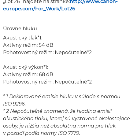
„Lot 26“ nájdete na stránke:
http://www.canon-
europe.com/For_Work/Lot26
Úrovne hluku
Akustický tlak*1:
Aktívny režim: 54 dB
Pohotovostný režim: Nepočuteľné*2
Akustický výkon*1:
Aktívny režim: 68 dB
Pohotovostný režim: Nepočuteľné*2
* 1 Deklarované emisie hluku v súlade s normou
ISO 9296.
* 2 Nepočuteľné znamená, že hladina emisií
akustického tlaku, ktorej sú vystavené okolostojace
osoby, je nižšia než absolútna norma pre hluk
v pozadí podľa normy ISO 7779.