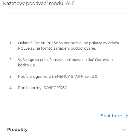
Kazetový podávací modul AH1
Ovládač Canon PCL5e sa nedodáva, no príkazy ovládača
PCL5e sú na tomto zariadení podporované.
Vyžaduje sa príslušenstvo – súprava na tlač čiarových
kódov E1E.
Podľa programu US ENERGY STAR® ver. 3.0.
Podľa normy ISO/IEC 19752.
Späť hore
Produkty