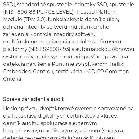
SSD], štandardné spustenie jednotky SSD, spustenie
(NIST 800-88 PURGE LEVEL), Trusted Platform
Module (TPM 2.0), funkcia skrytia denníka úloh,
ochrana integrity softvéru multifunkčného
zariadenia, kontrola integrity softvéru
multifunkčného zariadenia a odolnosti firmvéru
platformy (NIST SP800-193) s automatickou obnovou
systému (overenie systému pri spúšťaní, povolená
detekcia narušenia Runtime so softvérom Trellix
Embedded Control), certifikácia HCD-PP Common
Criteria
Správa zariadení a audit
Heslo správcu, dvojfaktorové overenie spravované na
diaľku, správa digitálnych certifikátov a kľúčov,
denník auditu, spolupráca s externým
bezpečnostným auditovým systémom (správa a
riadenie bezpečnostných informácií), záznam