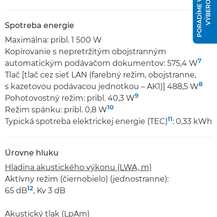
P
O
R
A
D
Í
M
E
V
Á
M
S
V
Ý
B
E
R
O
M
Spotreba energie
Maximálna: pribl. 1 500 W
Kopírovanie s nepretržitým obojstranným
7
automatickým podávačom dokumentov: 575,4 W
Tlač [tlač cez sieť LAN (farebný režim, obojstranne,
8
s kazetovou podávacou jednotkou – AK1)] 488,5 W
9
Pohotovostný režim: pribl. 40,3 W
10
Režim spánku: pribl. 0,8 W
11
Typická spotreba elektrickej energie (TEC)
: 0,33 kWh
Úrovne hluku
Hladina akustického výkonu (LWA, m)
Aktívny režim (čiernobielo) (jednostranne):
12
65 dB
, Kv 3 dB
Akustický tlak (LpAm)