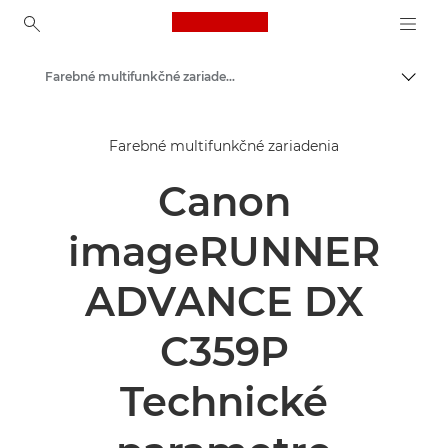
Canon Logo, back to ho
Farebné multifunkčné zariadenia
Prepn
Canon
Farebné multifunkčné zariadenia
Riešenia a služby
Canon
Podnikové produkty
Podnikové tlačiarne a faxové zariadenia
imageRUNNER
Multifunkčné tlačiarne – multifunkčné zariadenia
ADVANCE DX
C359P
Technické