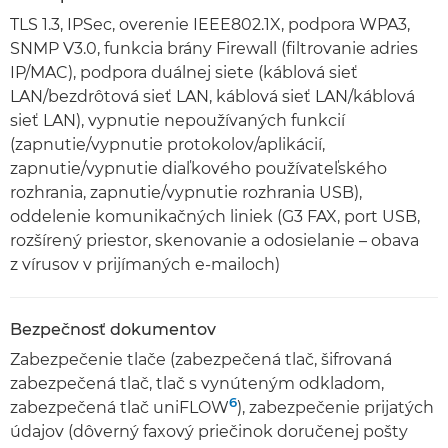
TLS 1.3, IPSec, overenie IEEE802.1X, podpora WPA3,
SNMP V3.0, funkcia brány Firewall (filtrovanie adries
IP/MAC), podpora duálnej siete (káblová sieť
LAN/bezdrôtová sieť LAN, káblová sieť LAN/káblová
sieť LAN), vypnutie nepoužívaných funkcií
(zapnutie/vypnutie protokolov/aplikácií,
zapnutie/vypnutie diaľkového používateľského
rozhrania, zapnutie/vypnutie rozhrania USB),
oddelenie komunikačných liniek (G3 FAX, port USB,
rozšírený priestor, skenovanie a odosielanie – obava
z vírusov v prijímaných e-mailoch)
Bezpečnosť dokumentov
Zabezpečenie tlače (zabezpečená tlač, šifrovaná
zabezpečená tlač, tlač s vynúteným odkladom,
6
zabezpečená tlač uniFLOW
), zabezpečenie prijatých
údajov (dôverný faxový priečinok doručenej pošty