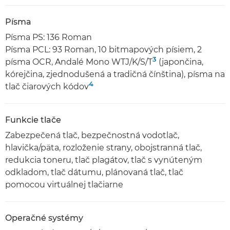
Písma
Písma PS: 136 Roman
Písma PCL: 93 Roman, 10 bitmapových písiem, 2
3
písma OCR, Andalé Mono WTJ/K/S/T
(japončina,
kórejčina, zjednodušená a tradičná čínština), písma na
4
tlač čiarových kódov
Funkcie tlače
Zabezpečená tlač, bezpečnostná vodotlač,
hlavička/päta, rozloženie strany, obojstranná tlač,
redukcia toneru, tlač plagátov, tlač s vynúteným
odkladom, tlač dátumu, plánovaná tlač, tlač
pomocou virtuálnej tlačiarne
Operačné systémy