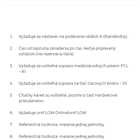
Vyžaduje sa nástavec na podávanie obálok A (štandardný).
Čas od zapnutia zariadenia po čas, keď je pripravený
výtlačok (nie rezervácia tlače)
Vyžaduje sa voliteľná súprava medzinárodných písiem PCL
– A1.
Vyžaduje sa voliteľná súprava na tlač čiarových kódov – D1.
Čítačky kariet sú voliteľné, pozrite si časť Hardvérové
príslušenstvo
Vyžaduje uniFLOW Online/uniFLOW
Referenčná hodnota: meranie jednej jednotky
Referenčná hodnota: meranie jednej jednotky