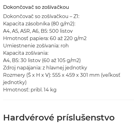
Dokončovač so zošívačkou
Dokončovač so zošívačkou – Z1:
Kapacita zásobníka (80 g/m2):
A4, A5, A5R, A6, B5: 500 listov
Hmotnosť papiera: 60 až 220 g/m2
Umiestnenie zošívania: roh
Kapacita zošívania:
A4, B5: 30 listov (60 až 105 g/m2)
Zdroj napájania: z hlavnej jednotky
Rozmery (Š x H x V): 555 x 459 x 301 mm (veľkosť
jednotky)
Hmotnosť: pribl. 14 kg
Hardvérové príslušenstvo