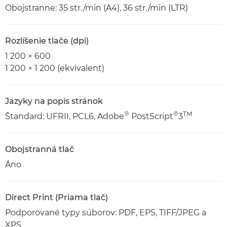
Obojstranne: 35 str./min (A4), 36 str./min (LTR)
Rozlíšenie tlače (dpi)
1 200 × 600
1 200 × 1 200 (ekvivalent)
Jazyky na popis stránok
®
®
TM
Štandard: UFRII, PCL6, Adobe
PostScript
3
Obojstranná tlač
Áno
Direct Print (Priama tlač)
Podporované typy súborov: PDF, EPS, TIFF/JPEG a
XPS