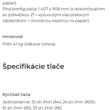
papier)
Plná konfigurácia: 1 407 x 908 mm (s dokončovačom
so zošívačkou Z1 + vysunutým viacúčelovým
zásobníkom + otvorenou kazetou na papier)
Hmotnosť
Pribl. 41 kg (vrátane tonera)
Špecifikácie tlače
Rýchlosť tlače
Jednostranne: 35 str./min (A4), 26 str./min (A5R),
61 str./min (A5), 23 str./min (A6)