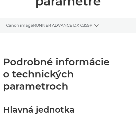
parametre
Canon imageRUNNER ADVANCE DX C359P
Toggle breadcrum
Prehľad
Podpora
Podrobné informácie
o technických
Stiahnuť súbor PDF
parametroch
Hlavná jednotka