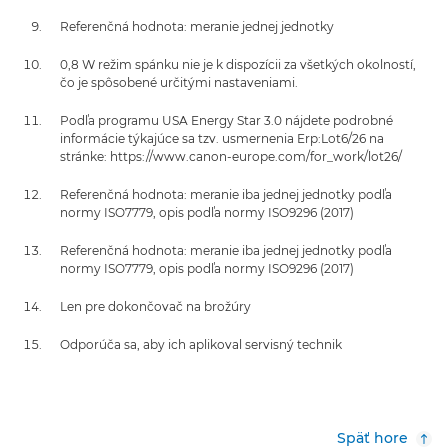
Referenčná hodnota: meranie jednej jednotky
0,8 W režim spánku nie je k dispozícii za všetkých okolností,
čo je spôsobené určitými nastaveniami.
Podľa programu USA Energy Star 3.0 nájdete podrobné
informácie týkajúce sa tzv. usmernenia Erp:Lot6/26 na
stránke: https://www.canon-europe.com/for_work/lot26/
Referenčná hodnota: meranie iba jednej jednotky podľa
normy ISO7779, opis podľa normy ISO9296 (2017)
Referenčná hodnota: meranie iba jednej jednotky podľa
normy ISO7779, opis podľa normy ISO9296 (2017)
Len pre dokončovač na brožúry
Odporúča sa, aby ich aplikoval servisný technik
Späť hore