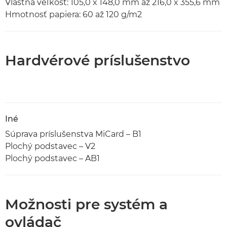
Vlastná veľkosť: 105,0 x 148,0 mm až 216,0 x 355,6 mm
Hmotnosť papiera: 60 až 120 g/m2
Hardvérové príslušenstvo
Iné
Súprava príslušenstva MiCard – B1
Plochý podstavec – V2
Plochý podstavec – AB1
Možnosti pre systém a
ovládač