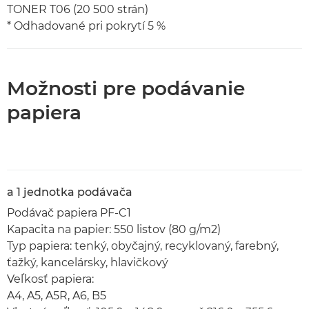
TONER T06 (20 500 strán)
* Odhadované pri pokrytí 5 %
Možnosti pre podávanie
papiera
a 1 jednotka podávača
Podávač papiera PF-C1
Kapacita na papier: 550 listov (80 g/m2)
Typ papiera: tenký, obyčajný, recyklovaný, farebný,
ťažký, kancelársky, hlavičkový
Veľkosť papiera:
A4, A5, A5R, A6, B5