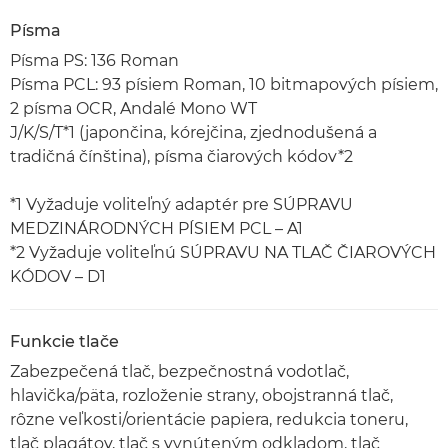
Písma
Písma PS: 136 Roman
Písma PCL: 93 písiem Roman, 10 bitmapových písiem,
2 písma OCR, Andalé Mono WT
J/K/S/T*1 (japončina, kórejčina, zjednodušená a
tradičná čínština), písma čiarových kódov*2
*1 Vyžaduje voliteľný adaptér pre SÚPRAVU
MEDZINÁRODNÝCH PÍSIEM PCL – A1
*2 Vyžaduje voliteľnú SÚPRAVU NA TLAČ ČIAROVÝCH
KÓDOV – D1
Funkcie tlače
Zabezpečená tlač, bezpečnostná vodotlač,
hlavička/päta, rozloženie strany, obojstranná tlač,
rôzne veľkosti/orientácie papiera, redukcia toneru,
tlač plagátov, tlač s vynúteným odkladom, tlač