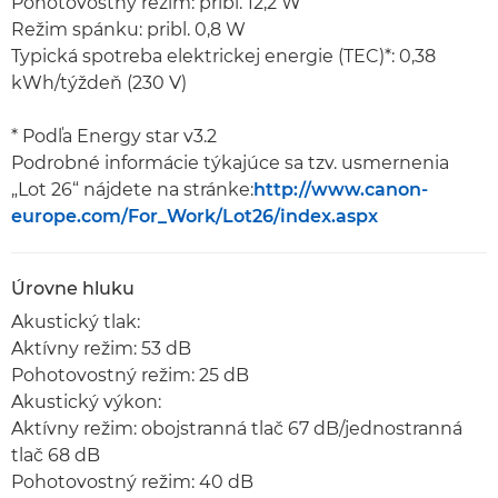
Pohotovostný režim: pribl. 12,2 W
Režim spánku: pribl. 0,8 W
Typická spotreba elektrickej energie (TEC)*: 0,38
kWh/týždeň (230 V)
* Podľa Energy star v3.2
Podrobné informácie týkajúce sa tzv. usmernenia
„Lot 26“ nájdete na stránke:
http://www.canon-
europe.com/For_Work/Lot26/index.aspx
Úrovne hluku
Akustický tlak:
Aktívny režim: 53 dB
Pohotovostný režim: 25 dB
Akustický výkon:
Aktívny režim: obojstranná tlač 67 dB/jednostranná
tlač 68 dB
Pohotovostný režim: 40 dB