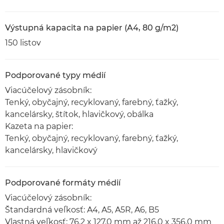
Výstupná kapacita na papier (A4, 80 g/m2)
150 listov
Podporované typy médií
Viacúčelový zásobník:
Tenký, obyčajný, recyklovaný, farebný, ťažký,
kancelársky, štítok, hlavičkový, obálka
Kazeta na papier:
Tenký, obyčajný, recyklovaný, farebný, ťažký,
kancelársky, hlavičkový
Podporované formáty médií
Viacúčelový zásobník:
Štandardná veľkosť: A4, A5, A5R, A6, B5
Vlastná veľkosť: 76,2 x 127,0 mm až 216,0 x 356,0 mm