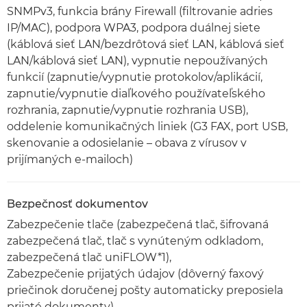
SNMPv3, funkcia brány Firewall (filtrovanie adries
IP/MAC), podpora WPA3, podpora duálnej siete
(káblová sieť LAN/bezdrôtová sieť LAN, káblová sieť
LAN/káblová sieť LAN), vypnutie nepoužívaných
funkcií (zapnutie/vypnutie protokolov/aplikácií,
zapnutie/vypnutie diaľkového používateľského
rozhrania, zapnutie/vypnutie rozhrania USB),
oddelenie komunikačných liniek (G3 FAX, port USB,
skenovanie a odosielanie – obava z vírusov v
prijímaných e-mailoch)
Bezpečnosť dokumentov
Zabezpečenie tlače (zabezpečená tlač, šifrovaná
zabezpečená tlač, tlač s vynúteným odkladom,
zabezpečená tlač uniFLOW*1),
Zabezpečenie prijatých údajov (dôverný faxový
priečinok doručenej pošty automaticky preposiela
prijaté dokumenty),