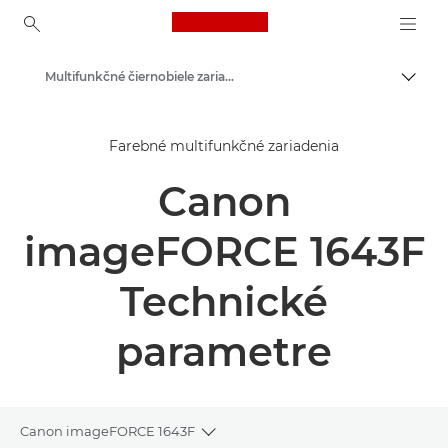
Canon Logo, back to ho
Multifunkčné čiernobiele zariadenia
Prepn
Canon
Farebné multifunkčné zariadenia
Riešenia a služby
Canon
Podnikové produkty
Podnikové tlačiarne a faxové zariadenia
imageFORCE 1643F
Multifunkčné tlačiarne – multifunkčné zariadenia
Technické
parametre
Canon imageFORCE 1643F
Toggle breadcrumbs