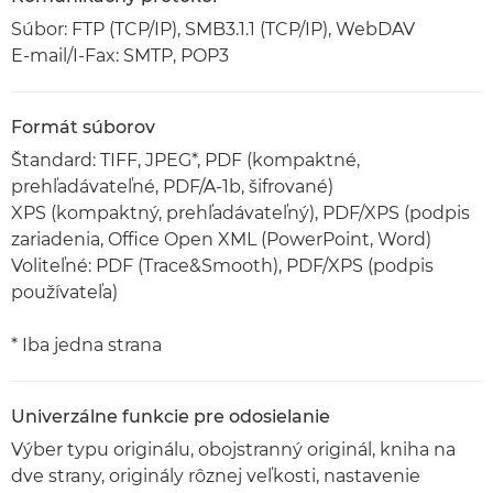
Súbor: FTP (TCP/IP), SMB3.1.1 (TCP/IP), WebDAV
E-mail/I-Fax: SMTP, POP3
Formát súborov
Štandard: TIFF, JPEG*, PDF (kompaktné,
prehľadávateľné, PDF/A-1b, šifrované)
XPS (kompaktný, prehľadávateľný), PDF/XPS (podpis
zariadenia, Office Open XML (PowerPoint, Word)
Voliteľné: PDF (Trace&Smooth), PDF/XPS (podpis
používateľa)
* Iba jedna strana
Univerzálne funkcie pre odosielanie
Výber typu originálu, obojstranný originál, kniha na
dve strany, originály rôznej veľkosti, nastavenie