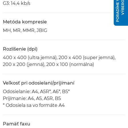
P
O
R
A
D
Í
M
E
V
Á
M
S
V
Ý
B
E
R
O
M
G3: 14,4 kb/s
Metóda kompresie
MH, MR, MMR, JBIG
Rozlíšenie (dpi)
400 x 400 (ultra jemná), 200 x 400 (super jemná),
200 x 200 (jemná), 200 x 100 (normálna)
Veľkosť pri odosielaní/prijímaní
Odosielanie: A4, A5R*, A6*, B5*
Prijímanie: A4, A5, A5R, B5
* Odosiela sa vo formáte A4
Pamäť faxu