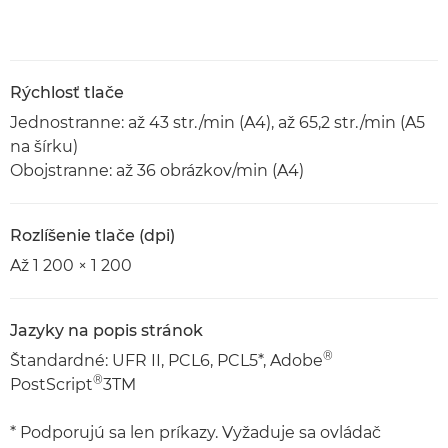
Rýchlosť tlače
Jednostranne: až 43 str./min (A4), až 65,2 str./min (A5
na šírku)
Obojstranne: až 36 obrázkov/min (A4)
Rozlíšenie tlače (dpi)
Až 1 200 × 1 200
Jazyky na popis stránok
®
Štandardné: UFR II, PCL6, PCL5*, Adobe
®
PostScript
3TM
* Podporujú sa len príkazy. Vyžaduje sa ovládač