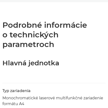
Prehľad
Technické parametre
Podrobné informácie
o technických
Podpora
parametroch
Stiahnuť súbor PDF
Hlavná jednotka
Typ zariadenia
Monochromatické laserové multifunkčné zariadenie
formátu A4