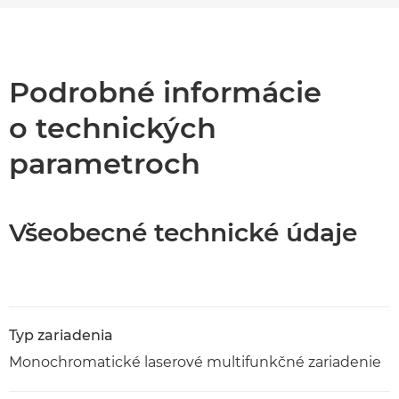
Prehľad
Technické parametre
Podrobné informácie
o technických
Podpora
parametroch
Stiahnuť súbor PDF
Všeobecné technické údaje
Typ zariadenia
Monochromatické laserové multifunkčné zariadenie