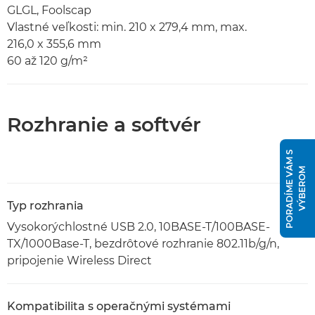
GLGL, Foolscap
Vlastné veľkosti: min. 210 x 279,4 mm, max.
216,0 x 355,6 mm
60 až 120 g/m²
Rozhranie a softvér
P
O
R
A
D
Í
M
E
V
Á
M
S
V
Ý
B
E
R
O
M
Typ rozhrania
Vysokorýchlostné USB 2.0, 10BASE-T/100BASE-
TX/1000Base-T, bezdrôtové rozhranie 802.11b/g/n,
pripojenie Wireless Direct
Kompatibilita s operačnými systémami