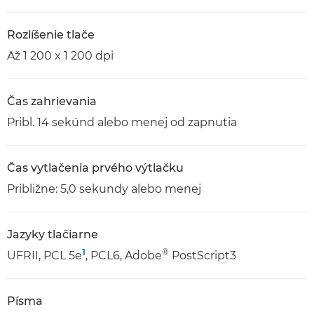
Rozlíšenie tlače
Až 1 200 x 1 200 dpi
Čas zahrievania
Pribl. 14 sekúnd alebo menej od zapnutia
Čas vytlačenia prvého výtlačku
Približne: 5,0 sekundy alebo menej
Jazyky tlačiarne
1
®
UFRII, PCL 5e
, PCL6, Adobe
PostScript3
Písma