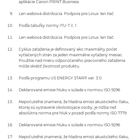
aplikácie Canon PRINT Business
Len webová distribúcia. Podpora pre Linux: len tlač.
Podľa tabuľky normy ITU-T č. 1
Len webová distribúcia. Podpora pre Linux: len tlač.
Cyklus zaťaženia je definovaný ako maximálny počet
vytlačených strán za jeden maximálne vyťažený mesiac.
Použitie nad mieru odporúčaného pracovného zaťaženia
môže skrátiť životnosť produktu.
Podľa programu US ENERGY STAR® ver. 3.0.
Deklarované emisie hluku v súlade s normou ISO 9296
Nepočuteľné znamená, že hladina emisií akustického tlaku,
ktorej sú vystavené okolostojace osoby, je nižšia než
absolútna norma pre hluk v pozadí podľa normy ISO 7779.
Deklarované emisie hluku v súlade s normou ISO 9296
Nepočuteľné znamená, že hladina emisií akustického tlaku,