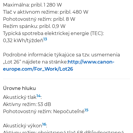
Maximálna: pribl. 1 280 W
Tlač v aktívnom režime: pribl. 480 W
Pohotovostný režim: pribl. 8 W
Režim spánku: pribl. 0,9 W
Typická spotreba elektrickej energie (TEC):
13
0,32 kWh/týždeň
Podrobné informácie týkajúce sa tzv. usmernenia
„Lot 26“ nájdete na stránke:
http://www.canon-
europe.com/For_Work/Lot26
Úrovne hluku
14
Akustický tlak
:
Aktívny režim: 53 dB
15
Pohotovostný režim: Nepočuteľné
16
Akustický výkon
:
Aktívny režim: obojstranná tlač 68 dB/jednostranná