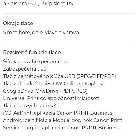
45 písiem PCL, 136 písiem PS
Okraje tlače
5 mm hore, dole, vľavo a vpravo
Rozšírené funkcie tlače
Šifrovaná zabezpečená tlač
Zabezpečená tlač
Tlač z pamäťového kľúča USB (JPEG/TIFF/PDF)
2
Tlač z cloudu
: uniFLOW Online, Dropbox,
GoogleDrive, OneDrive (PDF/JPEG)
Universal Print od spoločnosti Microsoft
3
Tlač čiarových kódov
iOS: AirPrint, aplikácia Canon PRINT Business
Android: certifikácia Mopria, doplnok Canon Print
Service Plug-in, aplikácia Canon PRINT Business