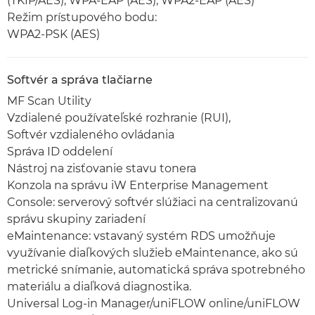
(TKIP/AES), WPA-EAP (AES), WPA2-EAP (AES)
Režim prístupového bodu:
WPA2-PSK (AES)
Softvér a správa tlačiarne
MF Scan Utility
Vzdialené používateľské rozhranie (RUI),
Softvér vzdialeného ovládania
Správa ID oddelení
Nástroj na zisťovanie stavu tonera
Konzola na správu iW Enterprise Management
Console: serverový softvér slúžiaci na centralizovanú
správu skupiny zariadení
eMaintenance: vstavaný systém RDS umožňuje
využívanie diaľkových služieb eMaintenance, ako sú
metrické snímanie, automatická správa spotrebného
materiálu a diaľková diagnostika.
Universal Log-in Manager/uniFLOW online/uniFLOW