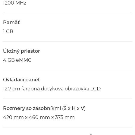
1200 MHz
Pamäť
1 GB
Úložný priestor
4 GB eMMC
Ovládací panel
12,7 cm farebná dotyková obrazovka LCD
Rozmery so zásobníkmi (Š x H x V)
420 mm x 460 mm x 375 mm