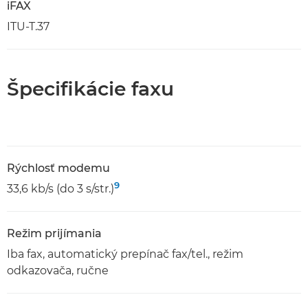
iFAX
ITU-T.37
Špecifikácie faxu
Rýchlosť modemu
9
33,6 kb/s (do 3 s/str.)
Režim prijímania
Iba fax, automatický prepínač fax/tel., režim
odkazovača, ručne