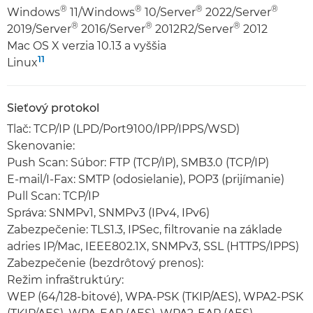
®
®
®
®
Windows
11/Windows
10/Server
2022/Server
®
®
®
2019/Server
2016/Server
2012R2/Server
2012
Mac OS X verzia 10.13 a vyššia
11
Linux
Sieťový protokol
Tlač: TCP/IP (LPD/Port9100/IPP/IPPS/WSD)
Skenovanie:
Push Scan: Súbor: FTP (TCP/IP), SMB3.0 (TCP/IP)
E-mail/I-Fax: SMTP (odosielanie), POP3 (prijímanie)
Pull Scan: TCP/IP
Správa: SNMPv1, SNMPv3 (IPv4, IPv6)
Zabezpečenie: TLS1.3, IPSec, filtrovanie na základe
adries IP/Mac, IEEE802.1X, SNMPv3, SSL (HTTPS/IPPS)
Zabezpečenie (bezdrôtový prenos):
Režim infraštruktúry:
WEP (64/128-bitové), WPA-PSK (TKIP/AES), WPA2-PSK