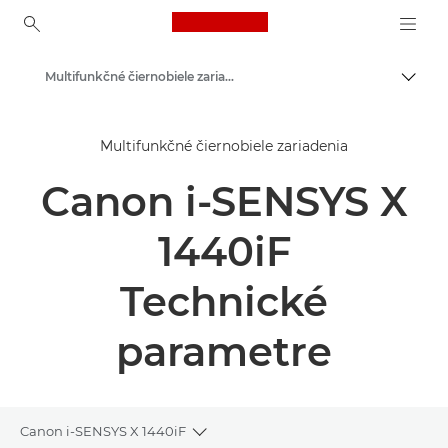
Canon Logo, back to ho
Multifunkčné čiernobiele zariadenia
Prepn
Canon
Multifunkčné čiernobiele zariadenia
Riešenia a služby
Canon i-SENSYS X
Podnikové produkty
Podnikové tlačiarne a faxové zariadenia
1440iF
Multifunkčné tlačiarne – multifunkčné zariadenia
Technické
parametre
Canon i-SENSYS X 1440iF
Toggle breadcrumbs